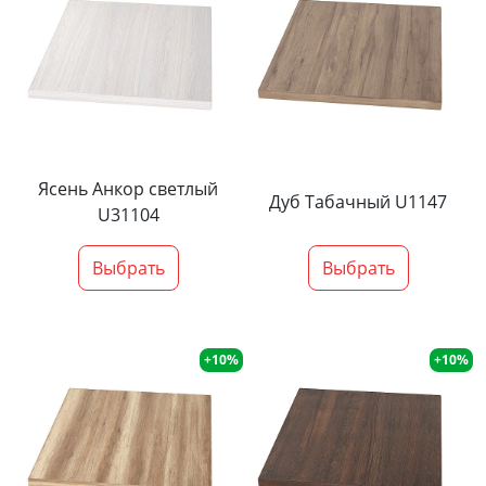
Ясень Анкор светлый
Дуб Табачный U1147
U31104
Выбрать
Выбрать
+10%
+10%