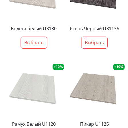
Бодега белый U3180
Ясень Черный U31136
Выбрать
Выбрать
+10%
+10%
Рамух Белый U1120
Пикар U1125