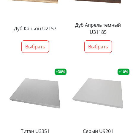
Дуб Апрель темный
Дуб Каньон U2157
U31185
Выбрать
Выбрать
+30%
+10%
Титан U3351
Серый U9201