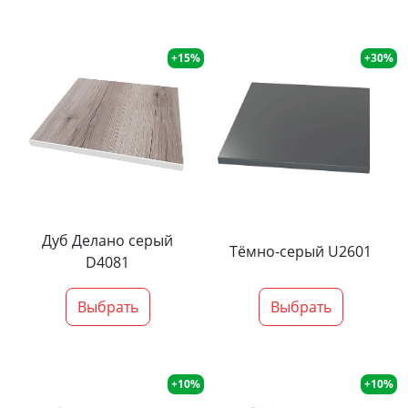
+15%
+30%
Дуб Делано серый
Тёмно-серый U2601
D4081
Выбрать
Выбрать
+10%
+10%