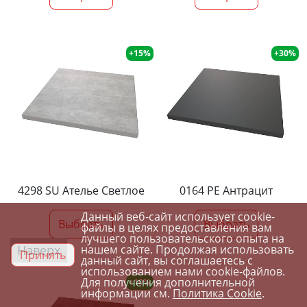
+15%
+30%
4298 SU Ателье Светлое
0164 PE Антрацит
Данный веб-сайт использует cookie-
Выбрать
Выбрать
файлы в целях предоставления вам
лучшего пользовательского опыта на
Наверх
нашем сайте. Продолжая использовать
Принять
данный сайт, вы соглашаетесь с
использованием нами cookie-файлов.
Для получения дополнительной
+10%
информации см.
Политика Cookie
.