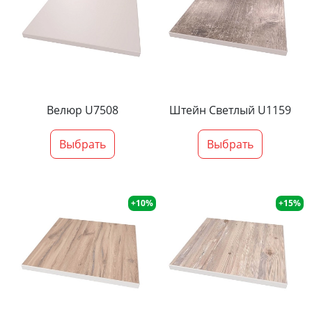
Велюр U7508
Штейн Светлый U1159
Выбрать
Выбрать
+10%
+15%