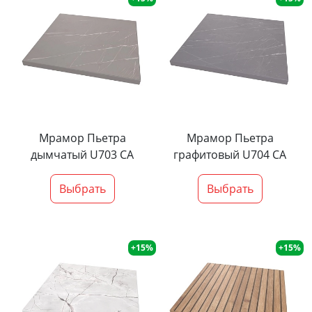
Мрамор Пьетра
Мрамор Пьетра
дымчатый U703 CA
графитовый U704 CA
Выбрать
Выбрать
+15%
+15%