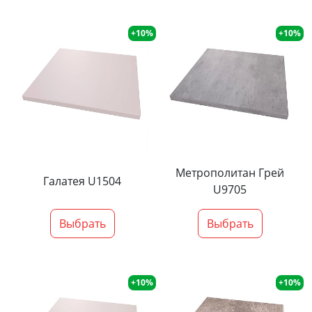
+10%
+10%
Метрополитан Грей
Галатея U1504
U9705
Выбрать
Выбрать
+10%
+10%