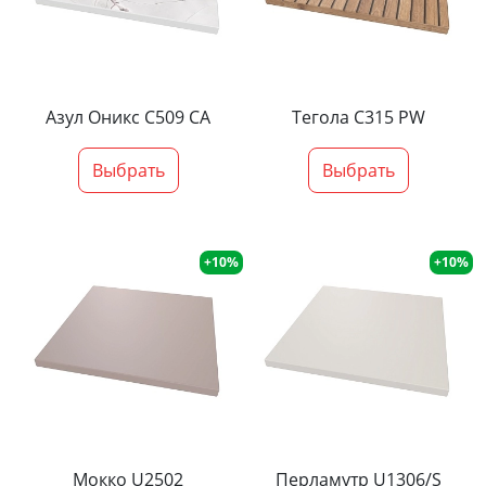
Азул Оникс С509 СА
Тегола С315 PW
Выбрать
Выбрать
+10%
+10%
Мокко U2502
Перламутр U1306/S