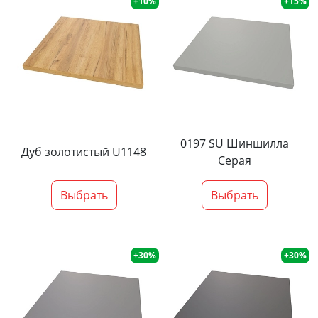
+10%
+15%
0197 SU Шиншилла
Дуб золотистый U1148
Серая
Выбрать
Выбрать
+30%
+30%