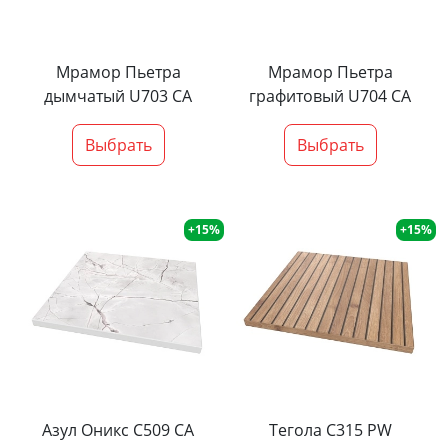
Мрамор Пьетра
Мрамор Пьетра
дымчатый U703 CA
графитовый U704 CA
Выбрать
Выбрать
+15%
+15%
Азул Оникс С509 СА
Тегола С315 PW