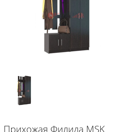
Прихожая Филида MSK