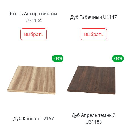
Ясень Анкор светлый
Дуб Табачный U1147
U31104
Выбрать
Выбрать
+10%
+10%
Дуб Апрель темный
Дуб Каньон U2157
U31185