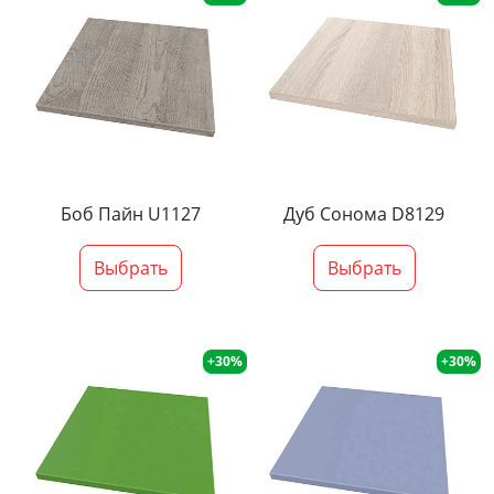
Боб Пайн U1127
Дуб Сонома D8129
Выбрать
Выбрать
+30%
+30%