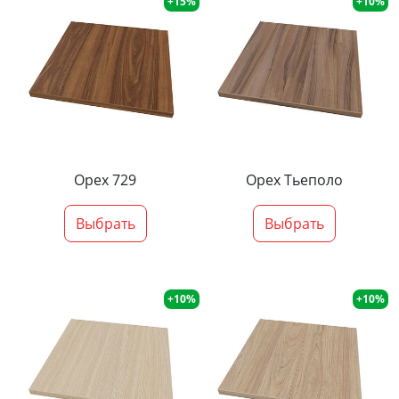
+15%
+10%
Орех 729
Орех Тьеполо
Выбрать
Выбрать
+10%
+10%