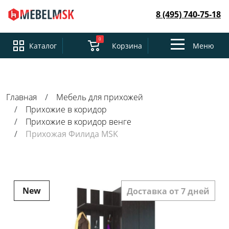
8 (495) 740-75-18
0
Toggle
Каталог
Корзина
Меню
navigation
Главная
Мебель для прихожей
Прихожие в коридор
Прихожие в коридор венге
Прихожая Филида MSK
New
Доставка от 7 дней