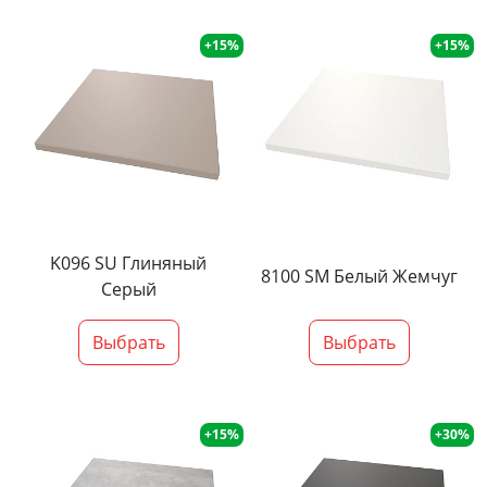
+15%
+15%
K096 SU Глиняный
8100 SM Белый Жемчуг
Серый
Выбрать
Выбрать
+15%
+30%