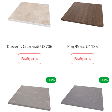
Камень Светлый U3706
Рэд Фокс U1135
Выбрать
Выбрать
+15%
+15%