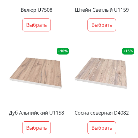
Велюр U7508
Штейн Светлый U1159
Выбрать
Выбрать
+10%
+15%
Дуб Альпийский U1158
Сосна северная D4082
Выбрать
Выбрать