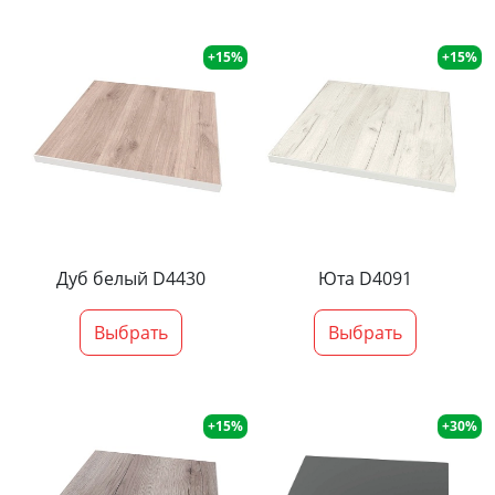
+15%
+15%
Дуб белый D4430
Юта D4091
Выбрать
Выбрать
+15%
+30%