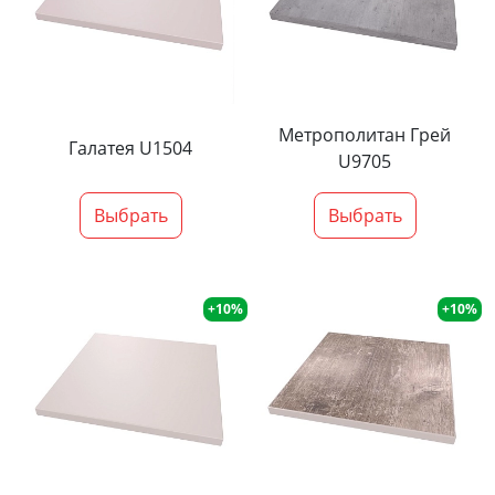
Метрополитан Грей
Галатея U1504
U9705
Выбрать
Выбрать
+10%
+10%