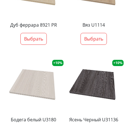
Дуб феррара 8921 PR
Вяз U1114
Выбрать
Выбрать
+10%
+10%
Бодега белый U3180
Ясень Черный U31136