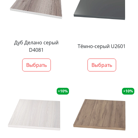
Дуб Делано серый
Тёмно-серый U2601
D4081
Выбрать
Выбрать
+10%
+10%