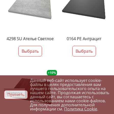
4298 SU Ателье Светлое
0164 PE Антрацит
Выбрать
Выбрать
+10%
Данный веб-сайт использует cookie-
файлы в целях предоставления вам
лучшего пользовательского опыта на
Наверх
нашем сайте. Продолжая использовать
Принять
данный сайт, вы соглашаетесь с
использованием нами cookie-файлов.
Для получения дополнительной
информации см.
Политика Cookie
.