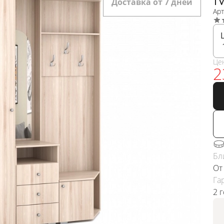
Доставка от 7 дней
Арт
Це
2
Бл
От
Га
2 