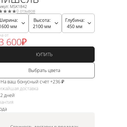
икул: MSK1842
0 отзывов
Ширина:
Высота:
Глубина:
1600
мм
2100
мм
450
мм
на от
3 600
₽
КУПИТЬ
Выбрать цвета
На ваш бонусный счёт +236 ₽
ижайшая доставка
 2 дней
рантия
года