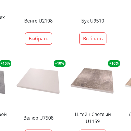
ех
Венге U2108
Бук U9510
Выбрать
Выбрать
+10%
+10%
+10%
рей
Штейн Светлый
Велюр U7508
U1159