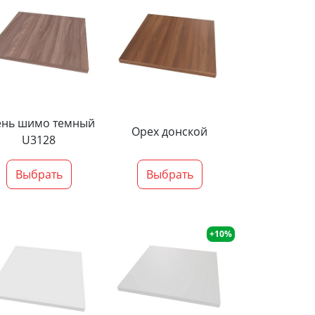
ень шимо темный
Орех донской
U3128
Выбрать
Выбрать
+10%