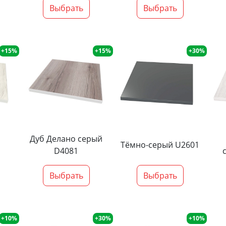
Выбрать
Выбрать
+15%
+15%
+30%
Дуб Делано серый
Тёмно-серый U2601
D4081
Выбрать
Выбрать
+10%
+30%
+10%