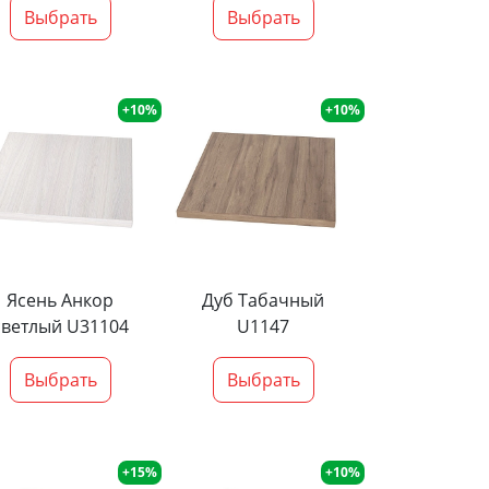
Выбрать
Выбрать
+10%
+10%
Ясень Анкор
Дуб Табачный
светлый U31104
U1147
Выбрать
Выбрать
+15%
+10%