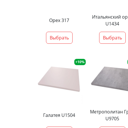
Итальянский ор
Орех 317
U1434
Выбрать
Выбрать
+10%
Метрополитан Г
Галатея U1504
U9705