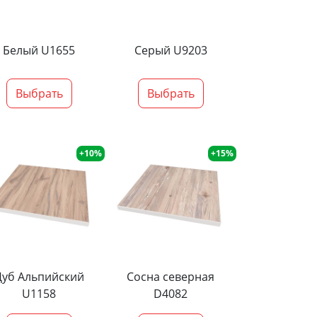
Белый U1655
Серый U9203
Выбрать
Выбрать
+10%
+15%
Дуб Альпийский
Сосна северная
U1158
D4082