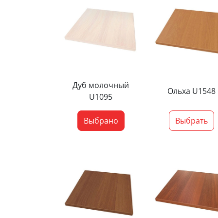
Дуб молочный
Ольха U1548
U1095
Выбрано
Выбрать