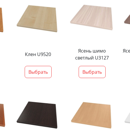
Ясень шимо
Яс
Клен U9520
светлый U3127
Выбрать
Выбрать