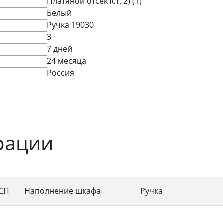
Платяной отсек (ст. 2) (1)
Белый
Ручка 19030
3
7 дней
24 месяца
Россия
рации
ДСП
Наполнение шкафа
Ручка