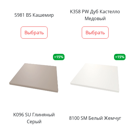
K358 PW Дуб Кастелло
5981 BS Кашемир
Медовый
Выбрать
Выбрать
+15%
+15%
K096 SU Глиняный
8100 SM Белый Жемчуг
Серый