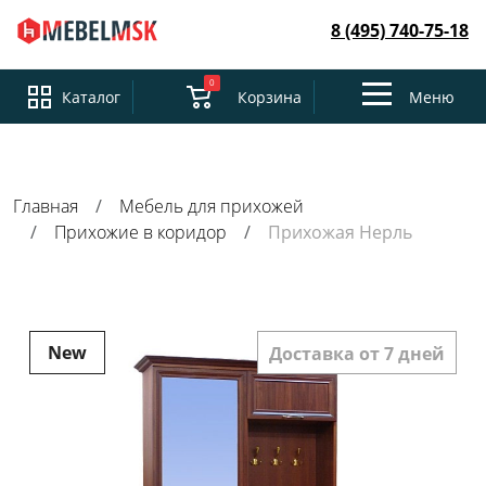
8 (495) 740-75-18
0
Toggle
Каталог
Корзина
Меню
navigation
Главная
Мебель для прихожей
Прихожие в коридор
Прихожая Нерль
New
Доставка от 7 дней