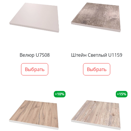
Велюр U7508
Штейн Светлый U1159
Выбрать
Выбрать
+10%
+15%