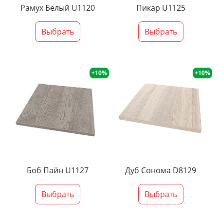
Рамух Белый U1120
Пикар U1125
Выбрать
Выбрать
+10%
+10%
Боб Пайн U1127
Дуб Сонома D8129
Выбрать
Выбрать