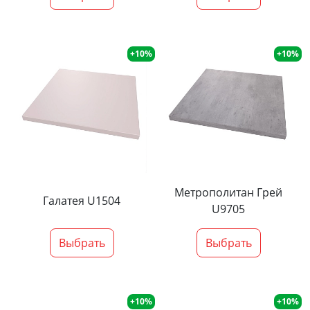
+10%
+10%
Метрополитан Грей
Галатея U1504
U9705
Выбрать
Выбрать
+10%
+10%