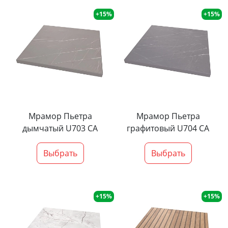
+15%
+15%
Мрамор Пьетра
Мрамор Пьетра
дымчатый U703 CA
графитовый U704 CA
Выбрать
Выбрать
+15%
+15%