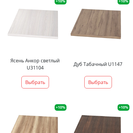
+10%
+10%
Ясень Анкор светлый
Дуб Табачный U1147
U31104
Выбрать
Выбрать
+10%
+10%