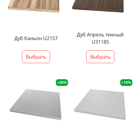
Дуб Апрель темный
Дуб Каньон U2157
U31185
Выбрать
Выбрать
+30%
+10%