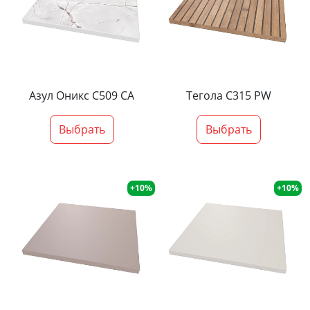
Азул Оникс С509 СА
Тегола С315 PW
Выбрать
Выбрать
+10%
+10%