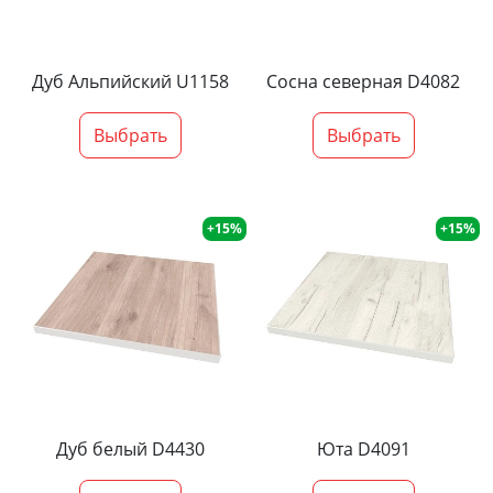
Дуб Альпийский U1158
Сосна северная D4082
Выбрать
Выбрать
+15%
+15%
Дуб белый D4430
Юта D4091