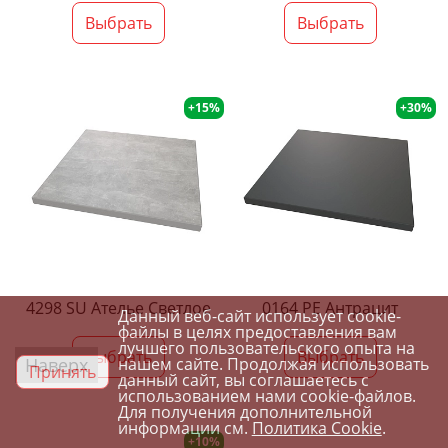
Выбрать
Выбрать
+15%
+30%
4298 SU Ателье Светлое
0164 PE Антрацит
Данный веб-сайт использует cookie-
файлы в целях предоставления вам
лучшего пользовательского опыта на
Выбрать
Выбрать
Наверх
нашем сайте. Продолжая использовать
Принять
данный сайт, вы соглашаетесь с
использованием нами cookie-файлов.
Для получения дополнительной
информации см.
Политика Cookie
.
+10%