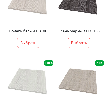
Бодега белый U3180
Ясень Черный U31136
Выбрать
Выбрать
+10%
+10%