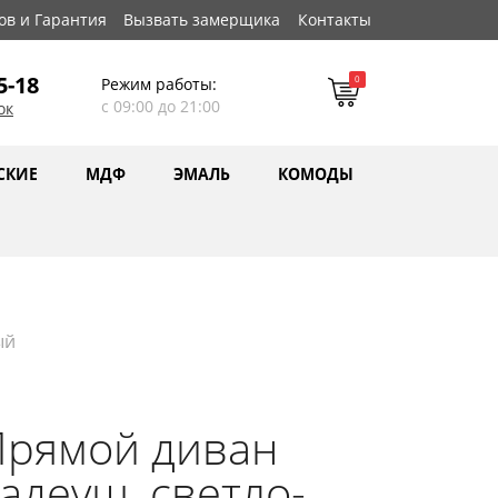
ов и Гарантия
Вызвать замерщика
Контакты
5-18
0
Режим работы:
с 09:00 до 21:00
ок
СКИЕ
МДФ
ЭМАЛЬ
КОМОДЫ
ый
Прямой диван
адеуш, светло-