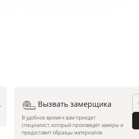
Вызвать замерщика
Можно заказать по
индивидуальным размерам
В удобное время к вам приедет
специалист, который произведёт замеры и
предоставит образцы материалов.