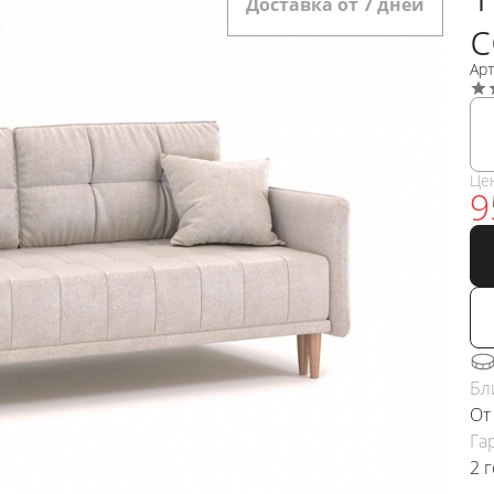
Доставка от 7 дней
Ар
Це
9
Бл
От
Га
2 