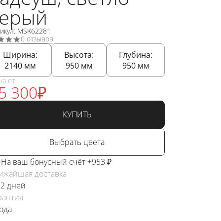
серый
тикул: MSK62281
0 отзывов
Ширина:
Высота:
Глубина:
2140
мм
950
мм
950
мм
на от
5 300
₽
КУПИТЬ
Выбрать цвета
На ваш бонусный счёт +953 ₽
ижайшая доставка
 2 дней
рантия
года