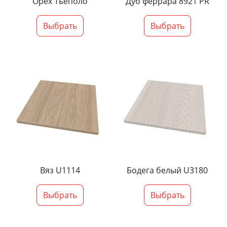
Орех Тьеполо
Дуб феррара 8921 PR
Выбрать
Выбрать
Вяз U1114
Бодега белый U3180
Выбрать
Выбрать