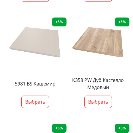
+5%
+5%
K358 PW Дуб Кастелло
5981 BS Кашемир
Медовый
Выбрать
Выбрать
+5%
+5%