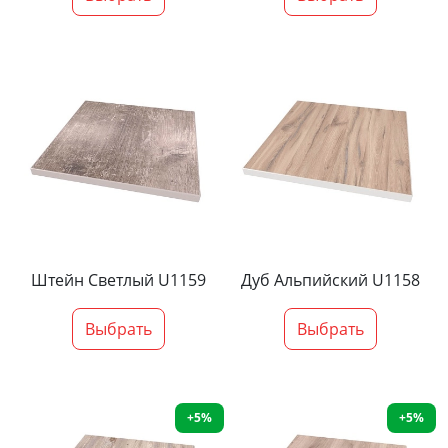
Штейн Светлый U1159
Дуб Альпийский U1158
Выбрать
Выбрать
+5%
+5%