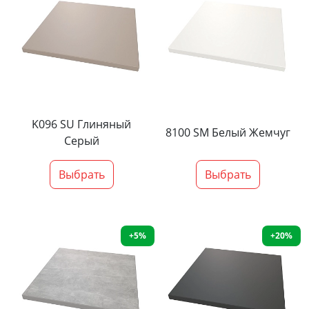
K096 SU Глиняный
8100 SM Белый Жемчуг
Серый
Выбрать
Выбрать
+5%
+20%