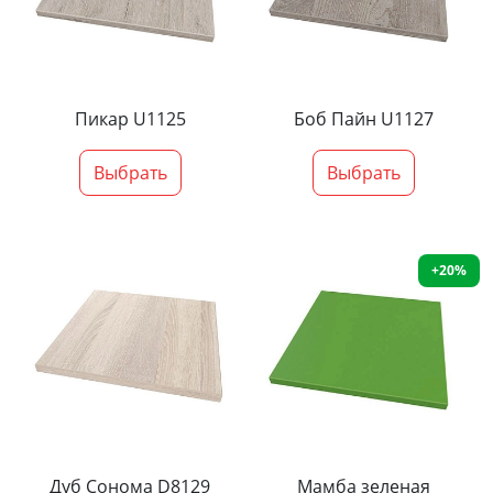
Пикар U1125
Боб Пайн U1127
Выбрать
Выбрать
+20%
Дуб Сонома D8129
Мамба зеленая