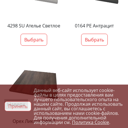
4298 SU Ателье Светлое
0164 PE Антрацит
Выбрать
Выбрать
Данный веб-сайт использует cookie-
файлы в целях предоставления вам
лучшего пользовательского опыта на
Наверх
нашем сайте. Продолжая использовать
Принять
данный сайт, вы соглашаетесь с
использованием нами cookie-файлов.
Для получения дополнительной
Орех Ликата D4087
информации см.
Политика Cookie
.