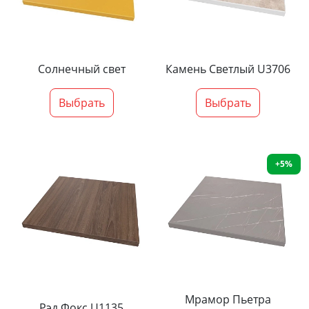
Солнечный свет
Камень Светлый U3706
Выбрать
Выбрать
+5%
Мрамор Пьетра
Рэд Фокс U1135