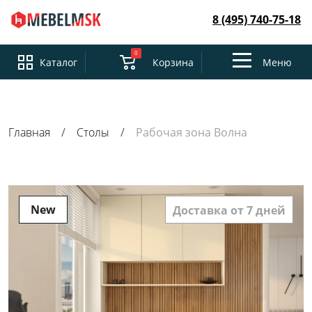
8 (495) 740-75-18
0
Toggle
Каталог
Корзина
Меню
navigation
Главная
Столы
Рабочая зона Волна
New
Доставка от 7 дней