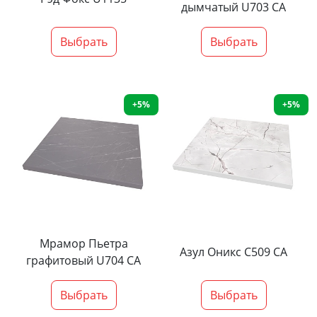
дымчатый U703 CA
Выбрать
Выбрать
+5%
+5%
Мрамор Пьетра
Азул Оникс С509 СА
графитовый U704 CA
Выбрать
Выбрать