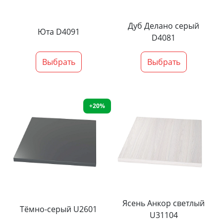
Дуб Делано серый
Юта D4091
D4081
Выбрать
Выбрать
+20%
Ясень Анкор светлый
Тёмно-серый U2601
U31104