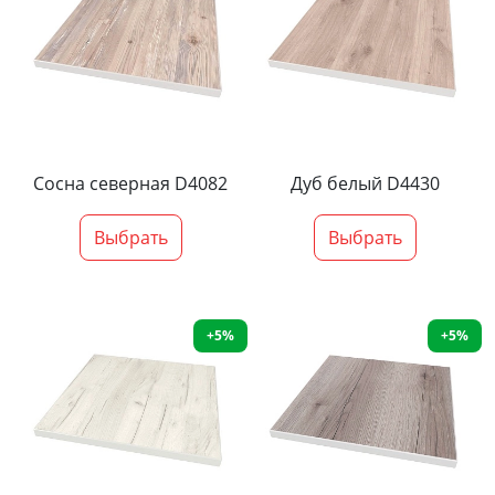
Сосна северная D4082
Дуб белый D4430
Выбрать
Выбрать
+5%
+5%