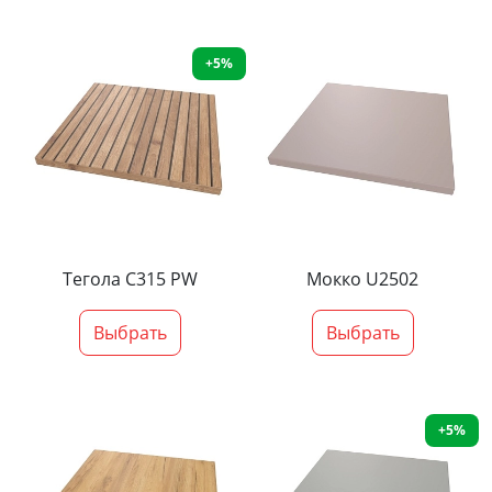
+5%
Тегола С315 PW
Мокко U2502
Выбрать
Выбрать
+5%