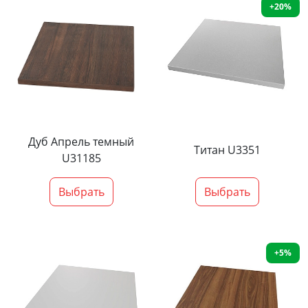
+20%
Дуб Апрель темный
Титан U3351
U31185
Выбрать
Выбрать
+5%