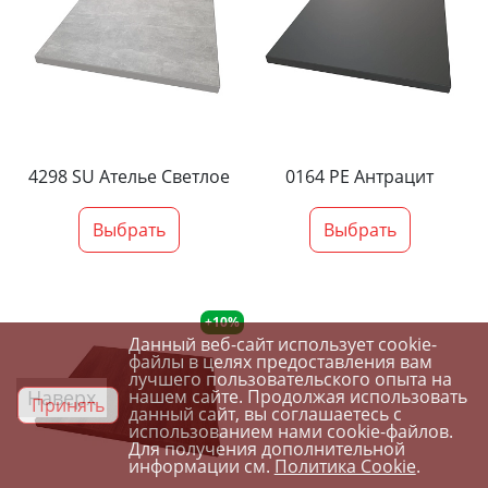
4298 SU Ателье Светлое
0164 PE Антрацит
Выбрать
Выбрать
+10%
Данный веб-сайт использует cookie-
файлы в целях предоставления вам
лучшего пользовательского опыта на
Наверх
нашем сайте. Продолжая использовать
Принять
данный сайт, вы соглашаетесь с
использованием нами cookie-файлов.
Для получения дополнительной
информации см.
Политика Cookie
.