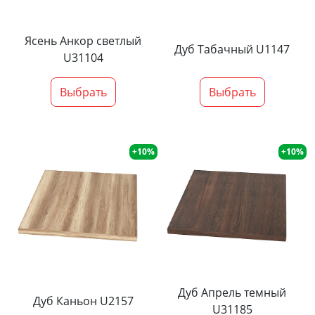
Ясень Анкор светлый
Дуб Табачный U1147
U31104
Выбрать
Выбрать
+10%
+10%
Дуб Апрель темный
Дуб Каньон U2157
U31185