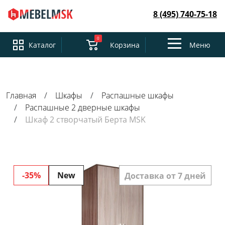
8 (495) 740-75-18
0
Toggle
Каталог
Корзина
Меню
navigation
Главная
Шкафы
Распашные шкафы
Распашные 2 дверные шкафы
Шкаф 2 створчатый Берта MSK
-35%
New
Доставка от 7 дней