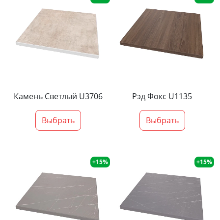
Камень Светлый U3706
Рэд Фокс U1135
Выбрать
Выбрать
+15%
+15%