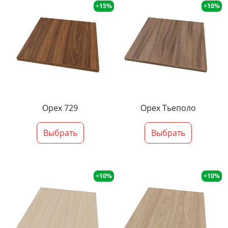
+15%
+10%
Орех 729
Орех Тьеполо
Выбрать
Выбрать
+10%
+10%