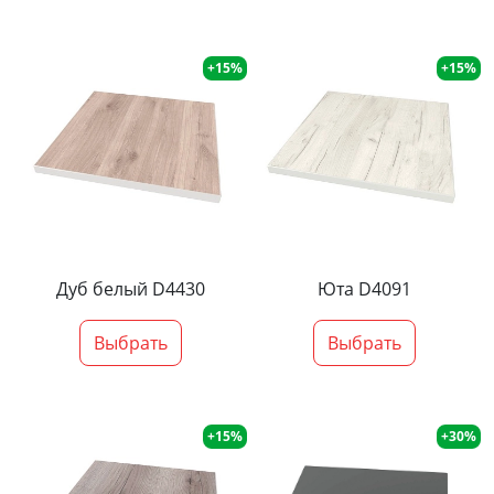
+15%
+15%
Дуб белый D4430
Юта D4091
Выбрать
Выбрать
+15%
+30%