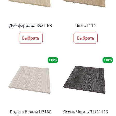
Дуб феррара 8921 PR
Вяз U1114
Выбрать
Выбрать
+10%
+10%
Бодега белый U3180
Ясень Черный U31136