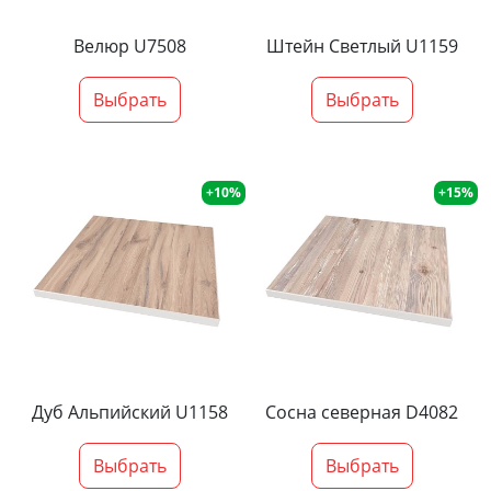
Велюр U7508
Штейн Светлый U1159
Выбрать
Выбрать
+10%
+15%
Дуб Альпийский U1158
Сосна северная D4082
Выбрать
Выбрать