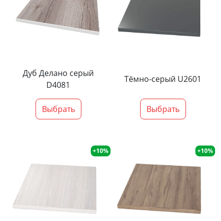
Дуб Делано серый
Тёмно-серый U2601
D4081
Выбрать
Выбрать
+10%
+10%