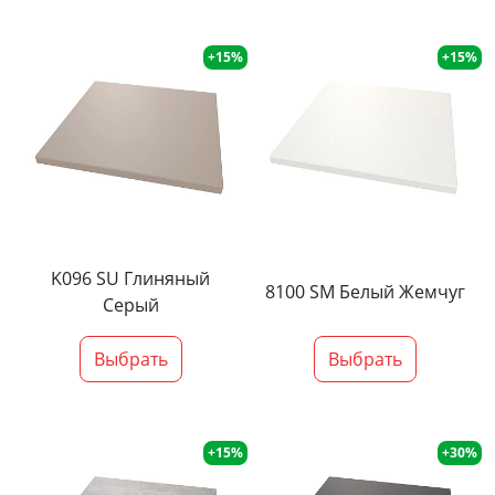
+15%
+15%
K096 SU Глиняный
8100 SM Белый Жемчуг
Серый
Выбрать
Выбрать
+15%
+30%