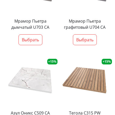
Мрамор Пьетра
Мрамор Пьетра
дымчатый U703 CA
графитовый U704 CA
Выбрать
Выбрать
+15%
+15%
Азул Оникс С509 СА
Тегола С315 PW