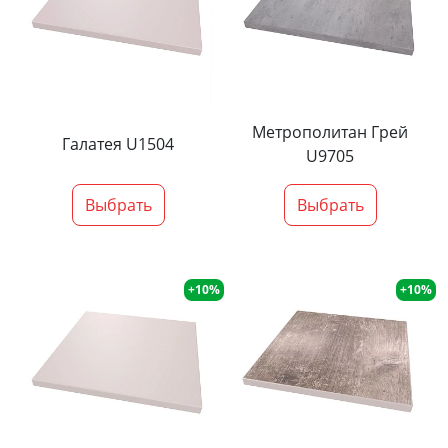
Метрополитан Грей
Галатея U1504
U9705
Выбрать
Выбрать
+10%
+10%