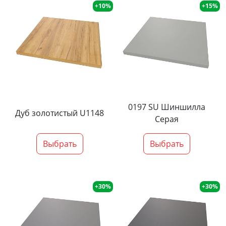
+10%
+15%
0197 SU Шиншилла
Дуб золотистый U1148
Серая
Выбрать
Выбрать
+30%
+30%