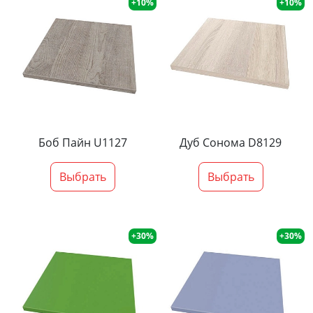
+10%
+10%
Боб Пайн U1127
Дуб Сонома D8129
Выбрать
Выбрать
+30%
+30%