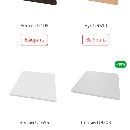
Венге U2108
Бук U9510
Выбрать
Выбрать
+10%
Белый U1655
Серый U9203