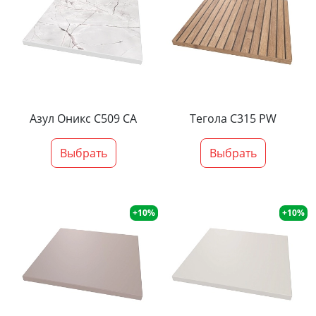
Азул Оникс С509 СА
Тегола С315 PW
Выбрать
Выбрать
+10%
+10%