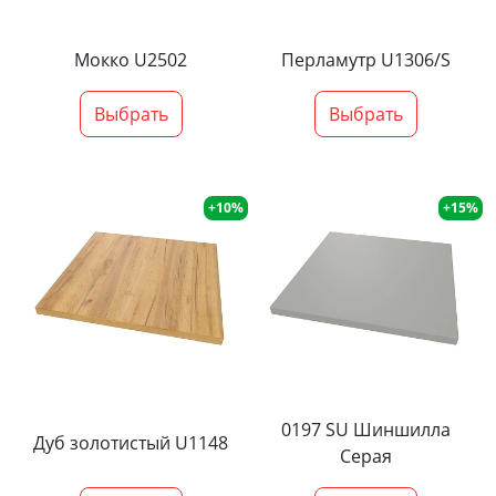
Мокко U2502
Перламутр U1306/S
Выбрать
Выбрать
+10%
+15%
0197 SU Шиншилла
Дуб золотистый U1148
Серая