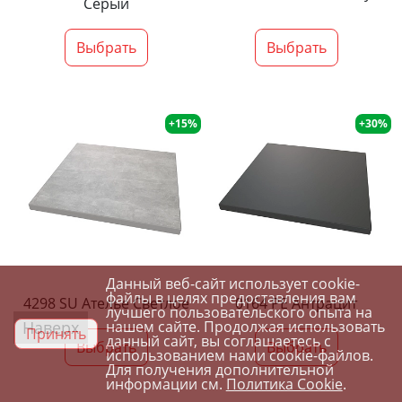
Серый
Выбрать
Выбрать
+15%
+30%
Данный веб-сайт использует cookie-
файлы в целях предоставления вам
4298 SU Ателье Светлое
0164 PE Антрацит
лучшего пользовательского опыта на
Наверх
нашем сайте. Продолжая использовать
Принять
данный сайт, вы соглашаетесь с
Выбрать
Выбрать
использованием нами cookie-файлов.
Для получения дополнительной
информации см.
Политика Cookie
.