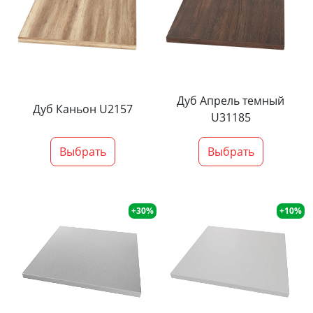
Дуб Апрель темный
Дуб Каньон U2157
U31185
Выбрать
Выбрать
+30%
+10%