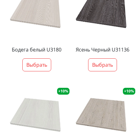
Бодега белый U3180
Ясень Черный U31136
Выбрать
Выбрать
+10%
+10%