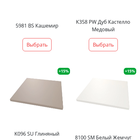
K358 PW Дуб Кастелло
5981 BS Кашемир
Медовый
Выбрать
Выбрать
+15%
+15%
K096 SU Глиняный
8100 SM Белый Жемчуг