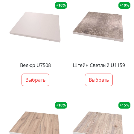
+10%
+10%
Велюр U7508
Штейн Светлый U1159
Выбрать
Выбрать
+10%
+15%