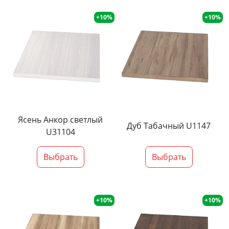
+10%
+10%
Ясень Анкор светлый
Дуб Табачный U1147
U31104
Выбрать
Выбрать
+10%
+10%