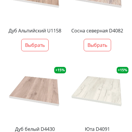
Дуб Альпийский U1158
Сосна северная D4082
Выбрать
Выбрать
+15%
+15%
Дуб белый D4430
Юта D4091