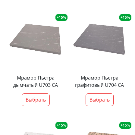
+15%
+15%
Мрамор Пьетра
Мрамор Пьетра
дымчатый U703 CA
графитовый U704 CA
Выбрать
Выбрать
+15%
+15%