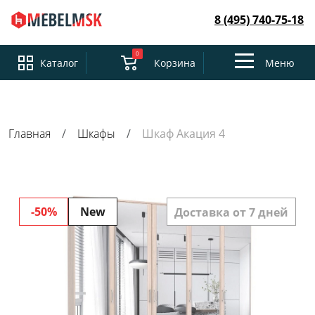
8 (495) 740-75-18
0
Toggle
Каталог
Корзина
Меню
navigation
Главная
Шкафы
Шкаф Акация 4
-50%
New
Доставка от 7 дней