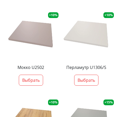
+10%
+10%
Мокко U2502
Перламутр U1306/S
Выбрать
Выбрать
+10%
+15%