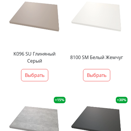
K096 SU Глиняный
8100 SM Белый Жемчуг
Серый
Выбрать
Выбрать
+15%
+30%