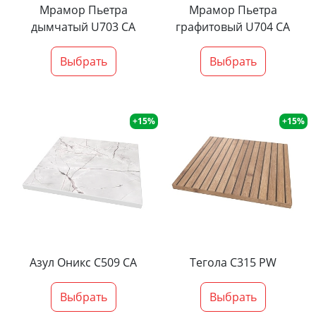
Мрамор Пьетра
Мрамор Пьетра
дымчатый U703 CA
графитовый U704 CA
Выбрать
Выбрать
+15%
+15%
Азул Оникс С509 СА
Тегола С315 PW
Выбрать
Выбрать