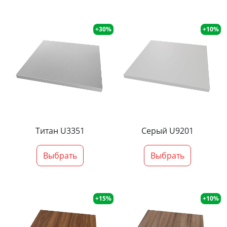
+30%
+10%
Титан U3351
Серый U9201
Выбрать
Выбрать
+15%
+10%