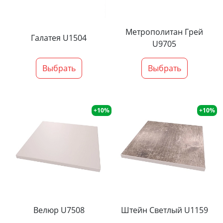
Метрополитан Грей
Галатея U1504
U9705
Выбрать
Выбрать
+10%
+10%
Велюр U7508
Штейн Светлый U1159