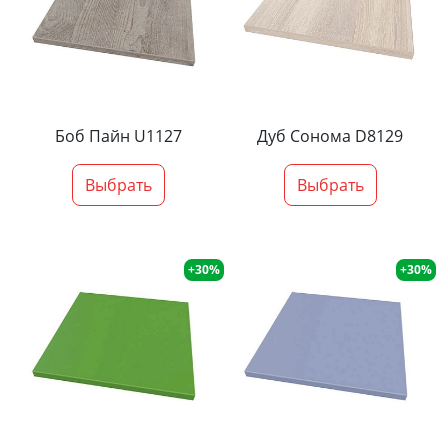
Боб Пайн U1127
Дуб Сонома D8129
Выбрать
Выбрать
+30%
+30%