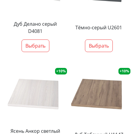
Дуб Делано серый
Тёмно-серый U2601
D4081
Выбрать
Выбрать
+10%
+10%
Ясень Анкор светлый