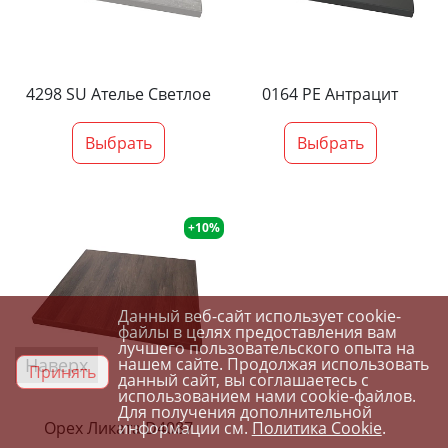
4298 SU Ателье Светлое
0164 PE Антрацит
Выбрать
Выбрать
+10%
Данный веб-сайт использует cookie-
файлы в целях предоставления вам
лучшего пользовательского опыта на
Наверх
нашем сайте. Продолжая использовать
Принять
данный сайт, вы соглашаетесь с
использованием нами cookie-файлов.
Для получения дополнительной
информации см.
Политика Cookie
.
Орех Ликата D4087