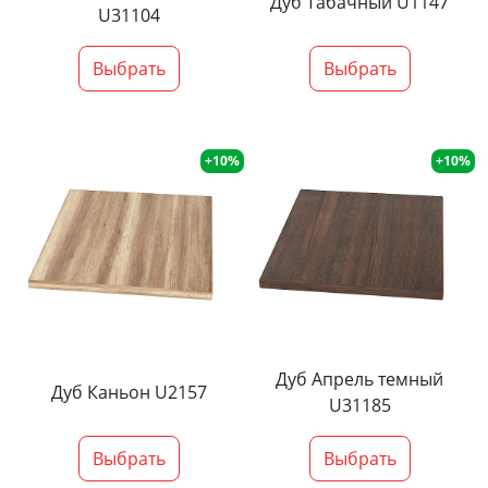
Дуб Табачный U1147
U31104
Выбрать
Выбрать
+10%
+10%
Дуб Апрель темный
Дуб Каньон U2157
U31185
Выбрать
Выбрать