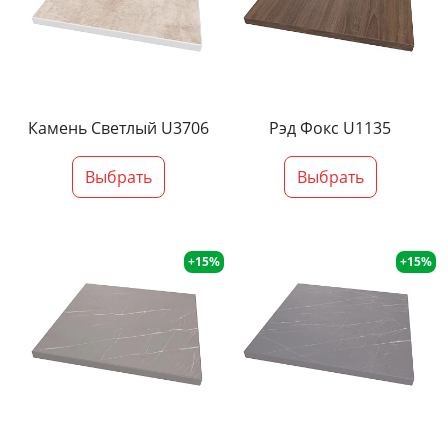
Камень Светлый U3706
Рэд Фокс U1135
Выбрать
Выбрать
+15%
+15%