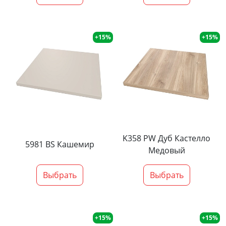
+15%
+15%
K358 PW Дуб Кастелло
5981 BS Кашемир
Медовый
Выбрать
Выбрать
+15%
+15%