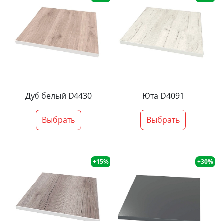
Дуб белый D4430
Юта D4091
Выбрать
Выбрать
+15%
+30%