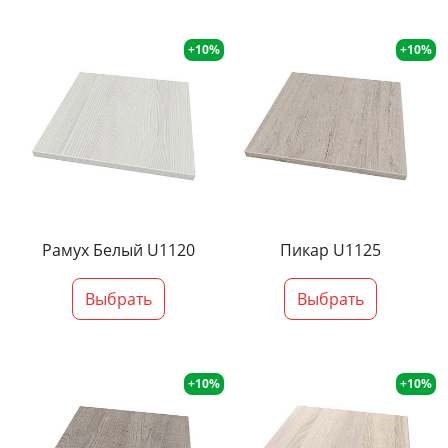
+10%
+10%
Рамух Белый U1120
Пикар U1125
Выбрать
Выбрать
+10%
+10%