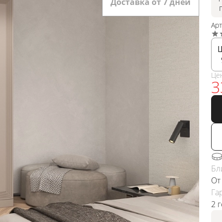
Доставка от 7 дней
Ар
Це
3
Бл
От
Га
2 