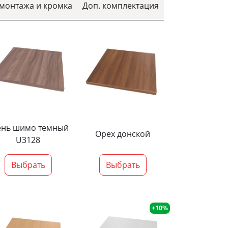
 монтажа и кромка
Доп. комплектация
ень шимо темный
Орех донской
U3128
Выбрать
Выбрать
+10%