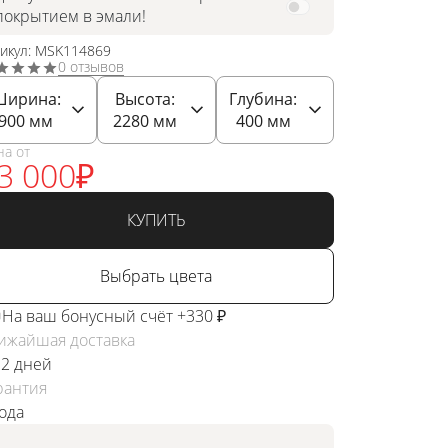
покрытием в эмали!
тикул: MSK114869
0 отзывов
Ширина:
Высота:
Глубина:
900
мм
2280
мм
400
мм
на от
3 000
₽
КУПИТЬ
Выбрать цвета
На ваш бонусный счёт +330 ₽
ижайшая доставка
 2 дней
рантия
года