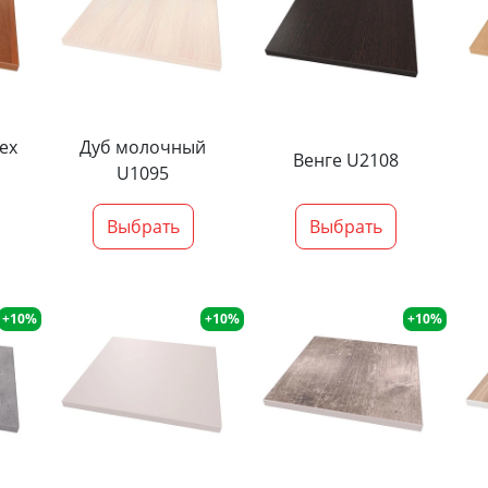
ех
Дуб молочный
Венге U2108
U1095
Выбрать
Выбрать
+10%
+10%
+10%