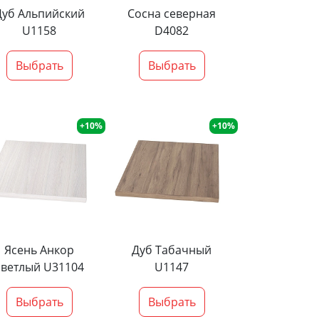
Дуб Альпийский
Сосна северная
U1158
D4082
Выбрать
Выбрать
+10%
+10%
Ясень Анкор
Дуб Табачный
светлый U31104
U1147
Выбрать
Выбрать