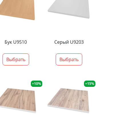
Бук U9510
Серый U9203
Выбрать
Выбрать
+10%
+15%