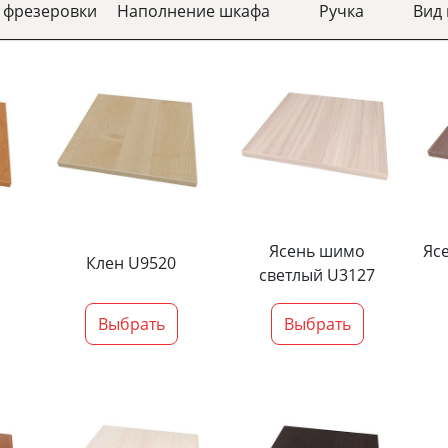
 фрезеровки
Наполнение шкафа
Ручка
Вид
Ясень шимо
Яс
Клен U9520
светлый U3127
Выбрать
Выбрать