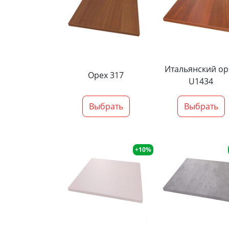
Итальянский ор
Орех 317
U1434
Выбрать
Выбрать
+10%