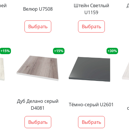
рей
Штейн Светлый
Велюр U7508
U1159
Выбрать
Выбрать
+15%
+15%
+30%
Дуб Делано серый
Тёмно-серый U2601
D4081
Выбрать
Выбрать