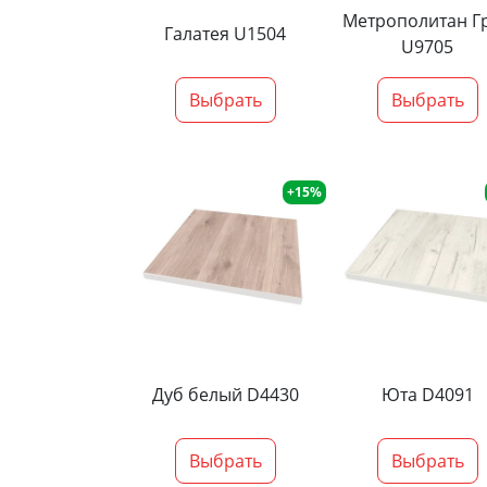
Метрополитан Г
Галатея U1504
U9705
Выбрать
Выбрать
+15%
Дуб белый D4430
Юта D4091
Выбрать
Выбрать