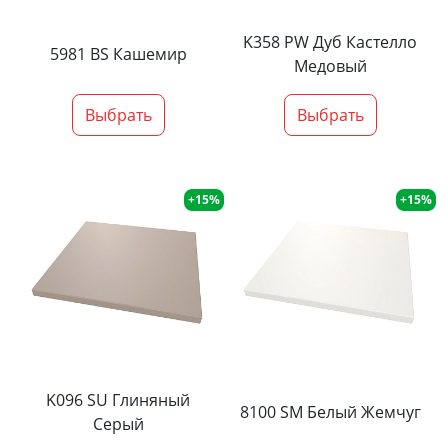
K358 PW Дуб Кастелло
5981 BS Кашемир
Медовый
Выбрать
Выбрать
+15%
+15%
K096 SU Глиняный
8100 SM Белый Жемчуг
Серый