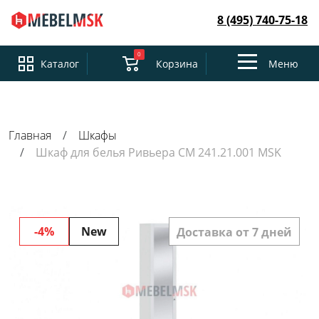
8 (495) 740-75-18
0
Toggle
Каталог
Корзина
Меню
navigation
Главная
Шкафы
Шкаф для белья Ривьера СМ 241.21.001 MSK
-4%
New
Доставка от 7 дней