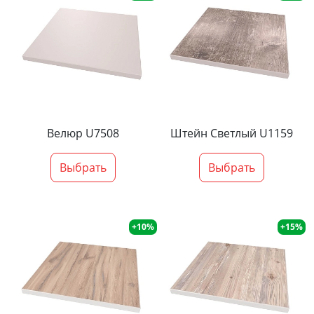
Велюр U7508
Штейн Светлый U1159
Выбрать
Выбрать
+10%
+15%