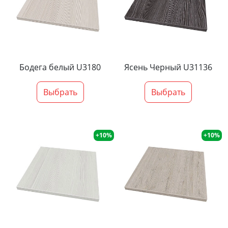
Бодега белый U3180
Ясень Черный U31136
Выбрать
Выбрать
+10%
+10%