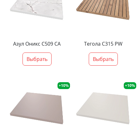
Азул Оникс С509 СА
Тегола С315 PW
Выбрать
Выбрать
+10%
+10%