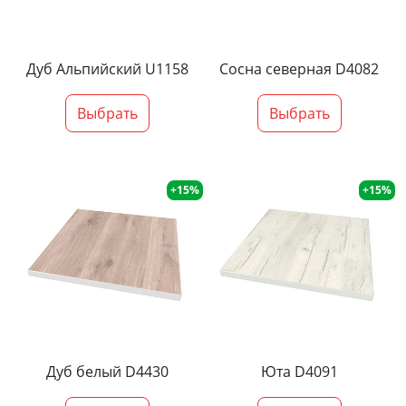
Дуб Альпийский U1158
Сосна северная D4082
Выбрать
Выбрать
+15%
+15%
Дуб белый D4430
Юта D4091