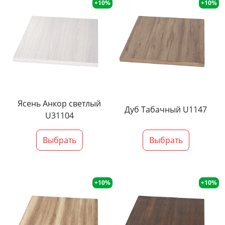
+10%
+10%
Ясень Анкор светлый
Дуб Табачный U1147
U31104
Выбрать
Выбрать
+10%
+10%