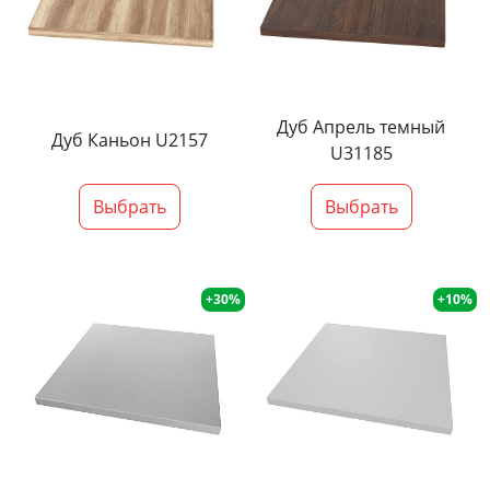
Дуб Апрель темный
Дуб Каньон U2157
U31185
Выбрать
Выбрать
+30%
+10%