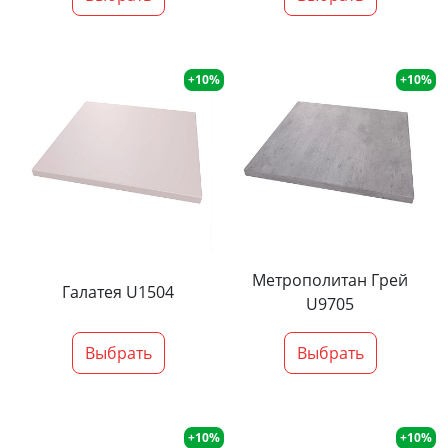
+10%
+10%
Метрополитан Грей
Галатея U1504
U9705
Выбрать
Выбрать
+10%
+10%