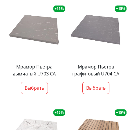
+15%
+15%
Мрамор Пьетра
Мрамор Пьетра
дымчатый U703 CA
графитовый U704 CA
Выбрать
Выбрать
+15%
+15%