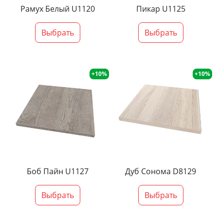
Рамух Белый U1120
Пикар U1125
Выбрать
Выбрать
+10%
+10%
Боб Пайн U1127
Дуб Сонома D8129
Выбрать
Выбрать