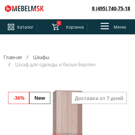
8 (495) 740-75-18
0
Toggle
Каталог
Корзина
Меню
navigation
Главная
Шкафы
Шкаф для одежды и белья Берлин
-36%
New
Доставка от 7 дней