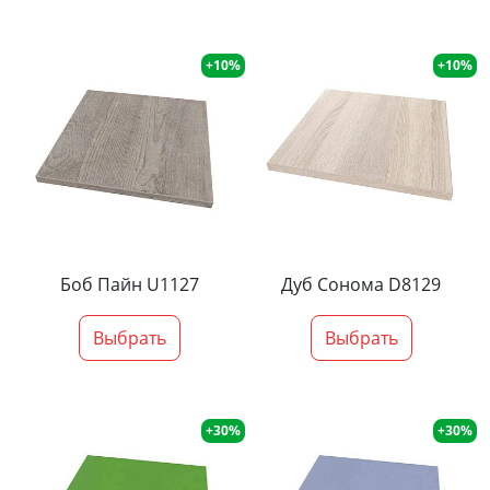
+10%
+10%
Боб Пайн U1127
Дуб Сонома D8129
Выбрать
Выбрать
+30%
+30%