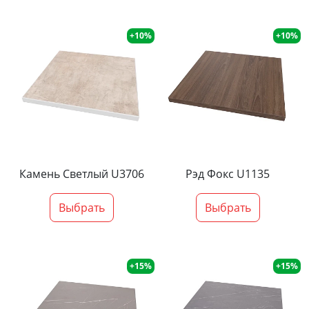
+10%
+10%
Камень Светлый U3706
Рэд Фокс U1135
Выбрать
Выбрать
+15%
+15%