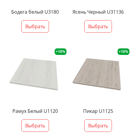
Бодега белый U3180
Ясень Черный U31136
Выбрать
Выбрать
+10%
+10%
Рамух Белый U1120
Пикар U1125
Выбрать
Выбрать