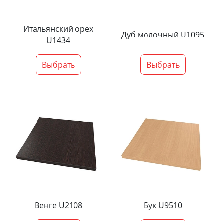
Итальянский орех
Дуб молочный U1095
U1434
Выбрать
Выбрать
Венге U2108
Бук U9510