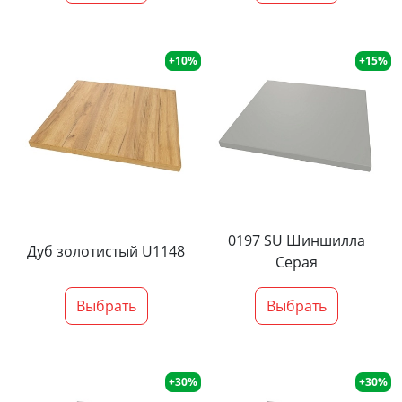
+10%
+15%
0197 SU Шиншилла
Дуб золотистый U1148
Серая
Выбрать
Выбрать
+30%
+30%