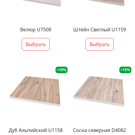
Велюр U7508
Штейн Светлый U1159
Выбрать
Выбрать
+10%
+15%
Дуб Альпийский U1158
Сосна северная D4082