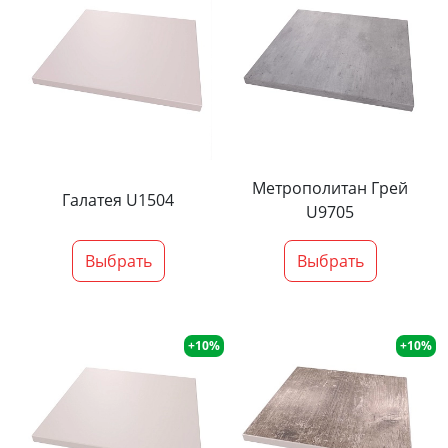
Метрополитан Грей
Галатея U1504
U9705
Выбрать
Выбрать
+10%
+10%