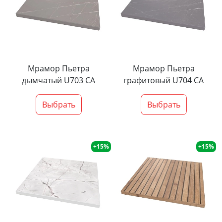
Мрамор Пьетра
Мрамор Пьетра
дымчатый U703 CA
графитовый U704 CA
Выбрать
Выбрать
+15%
+15%