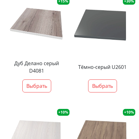
+15%
+30%
Дуб Делано серый
Тёмно-серый U2601
D4081
Выбрать
Выбрать
+10%
+10%