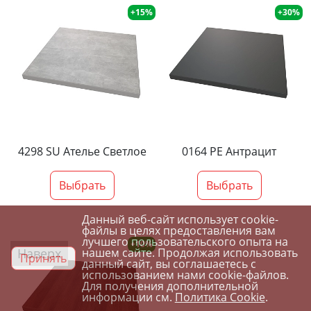
+15%
+30%
4298 SU Ателье Светлое
0164 PE Антрацит
Выбрать
Выбрать
Данный веб-сайт использует cookie-
файлы в целях предоставления вам
лучшего пользовательского опыта на
+10%
Наверх
нашем сайте. Продолжая использовать
Принять
данный сайт, вы соглашаетесь с
использованием нами cookie-файлов.
Для получения дополнительной
информации см.
Политика Cookie
.