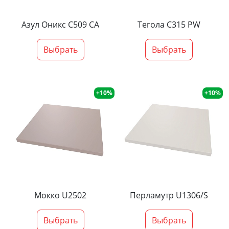
Азул Оникс С509 СА
Тегола С315 PW
Выбрать
Выбрать
+10%
+10%
Мокко U2502
Перламутр U1306/S
Выбрать
Выбрать