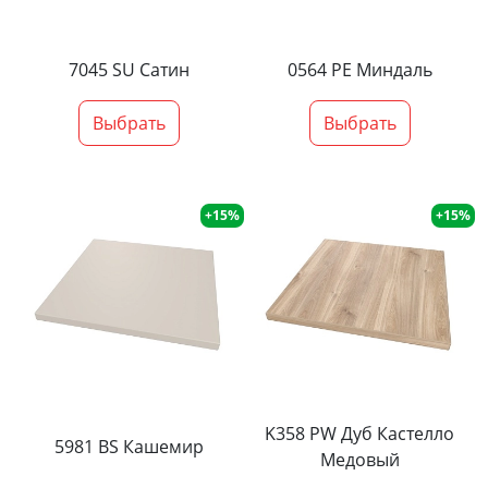
7045 SU Сатин
0564 PE Миндаль
Выбрать
Выбрать
+15%
+15%
K358 PW Дуб Кастелло
5981 BS Кашемир
Медовый