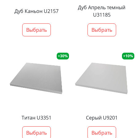
Дуб Апрель темный
Дуб Каньон U2157
U31185
Выбрать
Выбрать
+30%
+10%
Титан U3351
Серый U9201
Выбрать
Выбрать