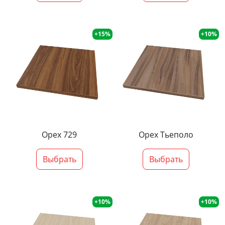
+15%
+10%
Орех 729
Орех Тьеполо
Выбрать
Выбрать
+10%
+10%