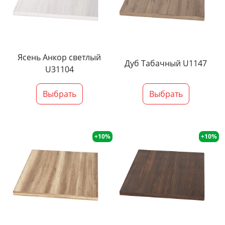
Ясень Анкор светлый
Дуб Табачный U1147
U31104
Выбрать
Выбрать
+10%
+10%