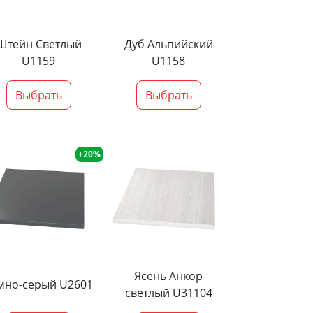
Штейн Светлый
Дуб Альпийский
U1159
U1158
Выбрать
Выбрать
+20%
Ясень Анкор
мно-серый U2601
светлый U31104