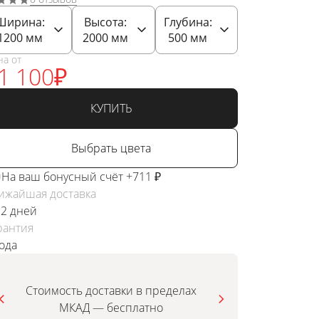
Ширина:
Высота:
Глубина:
1200
мм
2000
мм
500
мм
на от
1 100
₽
КУПИТЬ
Выбрать цвета
На ваш бонусный счёт +711 ₽
ижайшая доставка
 2 дней
рантия
года
Стоимость доставки в пределах
МКАД — бесплатно
инди