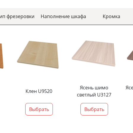
ип фрезеровки
Наполнение шкафа
Кромка
Ясень шимо
Яс
Клен U9520
светлый U3127
Выбрать
Выбрать