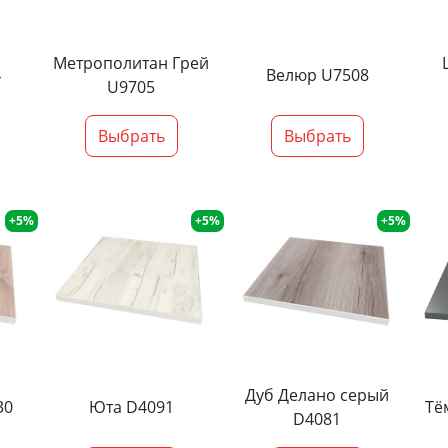
Метрополитан Грей
4
Велюр U7508
U9705
Выбрать
Выбрать
+5%
+5%
+5%
Дуб Делано серый
30
Юта D4091
Тё
D4081