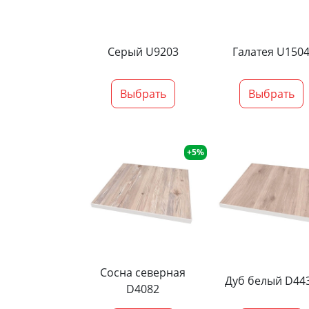
Серый U9203
Галатея U150
Выбрать
Выбрать
+5%
Сосна северная
Дуб белый D44
D4082