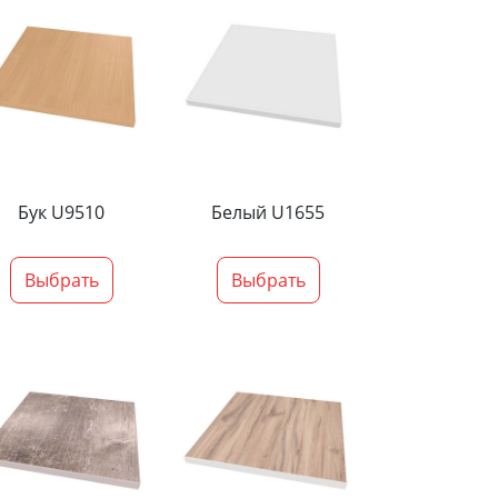
Бук U9510
Белый U1655
Выбрать
Выбрать