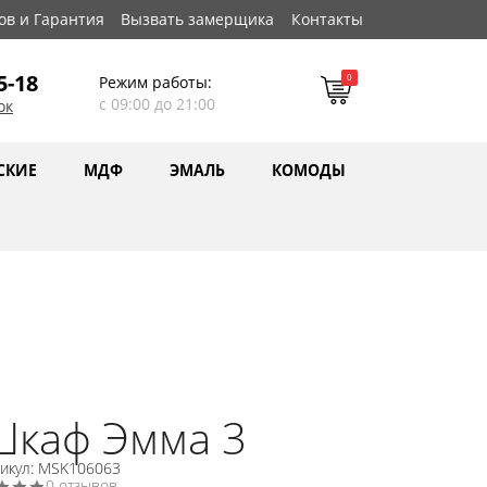
ов и Гарантия
Вызвать замерщика
Контакты
5-18
0
Режим работы:
с 09:00 до 21:00
ок
СКИЕ
МДФ
ЭМАЛЬ
КОМОДЫ
Шкаф Эмма 3
тикул: MSK106063
0 отзывов