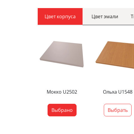
Цвет корпуса
Цвет эмали
Т
Мокко U2502
Ольха U1548
Выбрано
Выбрать