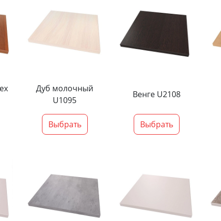
ех
Дуб молочный
Венге U2108
U1095
Выбрать
Выбрать