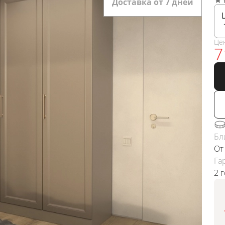
Доставка от 7 дней
Це
7
Бл
От
Га
2 