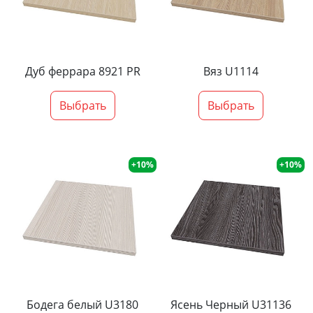
Дуб феррара 8921 PR
Вяз U1114
Выбрать
Выбрать
+10%
+10%
Бодега белый U3180
Ясень Черный U31136