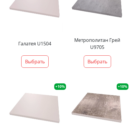
Метрополитан Грей
Галатея U1504
U9705
Выбрать
Выбрать
+10%
+10%