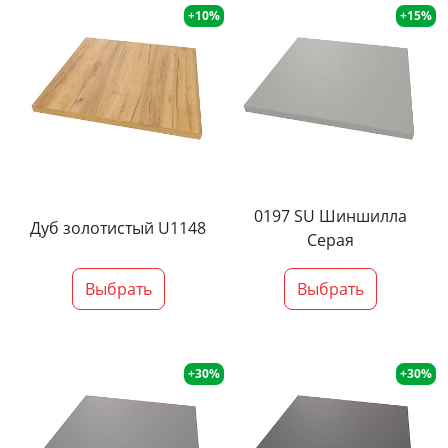
+10%
+15%
0197 SU Шиншилла
Дуб золотистый U1148
Серая
Выбрать
Выбрать
+30%
+30%