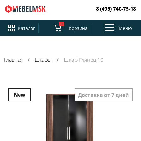
8 (495) 740-75-18
0
Toggle
Каталог
Корзина
Меню
navigation
Главная
Шкафы
Шкаф Глянец 10
New
Доставка от 7 дней