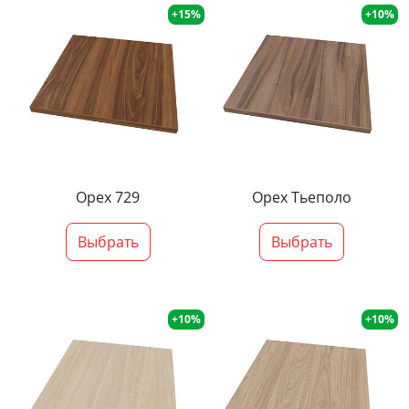
+15%
+10%
Орех 729
Орех Тьеполо
Выбрать
Выбрать
+10%
+10%