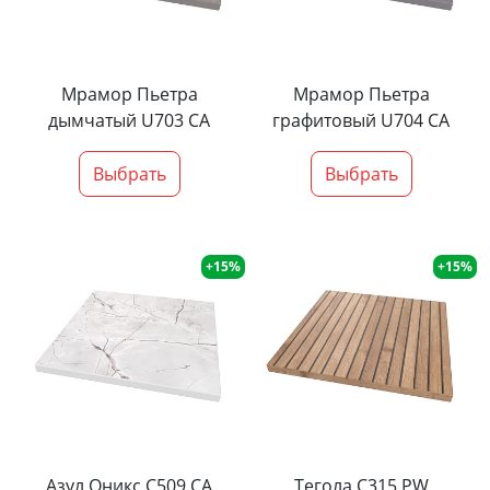
Мрамор Пьетра
Мрамор Пьетра
дымчатый U703 CA
графитовый U704 CA
Выбрать
Выбрать
+15%
+15%
Азул Оникс С509 СА
Тегола С315 PW