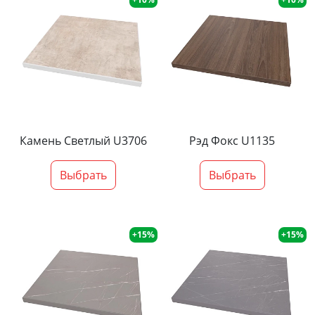
Камень Светлый U3706
Рэд Фокс U1135
Выбрать
Выбрать
+15%
+15%