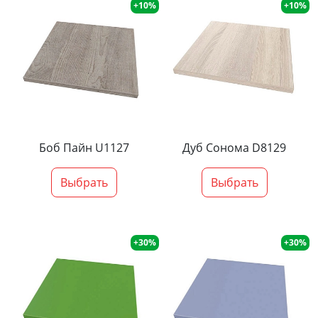
+10%
+10%
Боб Пайн U1127
Дуб Сонома D8129
Выбрать
Выбрать
+30%
+30%