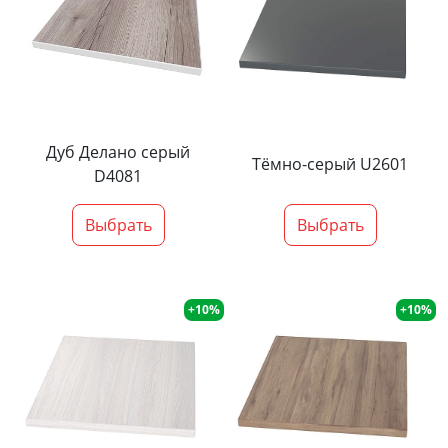
Дуб Делано серый
Тёмно-серый U2601
D4081
Выбрать
Выбрать
+10%
+10%