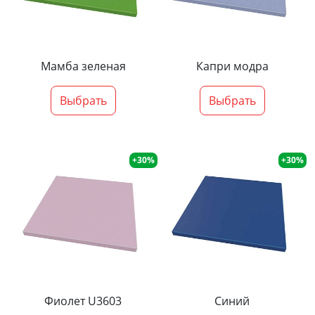
Мамба зеленая
Капри модра
Выбрать
Выбрать
+30%
+30%
Фиолет U3603
Синий