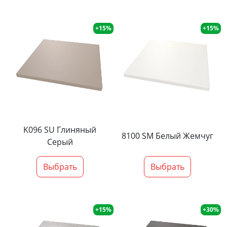
+15%
+15%
K096 SU Глиняный
8100 SM Белый Жемчуг
Серый
Выбрать
Выбрать
+15%
+30%