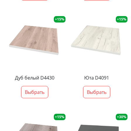
+15%
+15%
Дуб белый D4430
Юта D4091
Выбрать
Выбрать
+15%
+30%