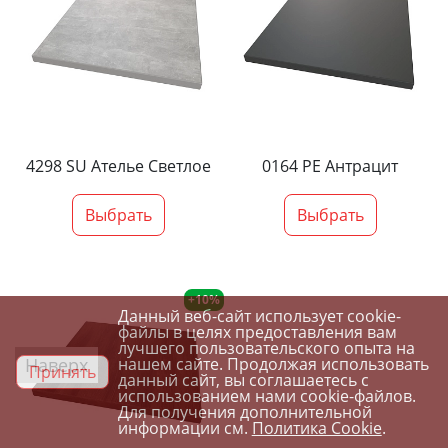
4298 SU Ателье Светлое
0164 PE Антрацит
Выбрать
Выбрать
+10%
Данный веб-сайт использует cookie-
файлы в целях предоставления вам
лучшего пользовательского опыта на
Наверх
нашем сайте. Продолжая использовать
Принять
данный сайт, вы соглашаетесь с
использованием нами cookie-файлов.
Для получения дополнительной
информации см.
Политика Cookie
.