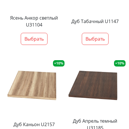
Ясень Анкор светлый
Дуб Табачный U1147
U31104
Выбрать
Выбрать
+10%
+10%
Дуб Апрель темный
Дуб Каньон U2157
U31185