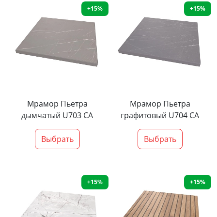
+15%
+15%
Мрамор Пьетра
Мрамор Пьетра
дымчатый U703 CA
графитовый U704 CA
Выбрать
Выбрать
+15%
+15%