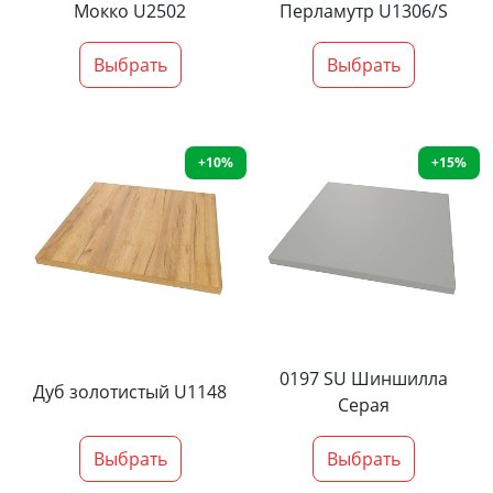
Мокко U2502
Перламутр U1306/S
Выбрать
Выбрать
+10%
+15%
0197 SU Шиншилла
Дуб золотистый U1148
Серая
Выбрать
Выбрать