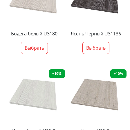
Бодега белый U3180
Ясень Черный U31136
Выбрать
Выбрать
+10%
+10%