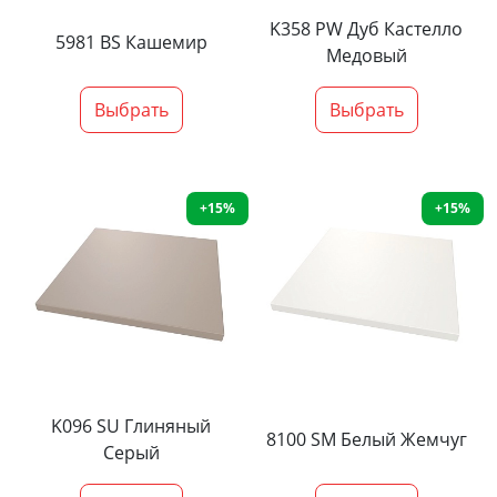
K358 PW Дуб Кастелло
5981 BS Кашемир
Медовый
Выбрать
Выбрать
+15%
+15%
K096 SU Глиняный
8100 SM Белый Жемчуг
Серый