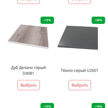
+15%
+30%
Дуб Делано серый
Тёмно-серый U2601
D4081
Выбрать
Выбрать
+10%
+10%