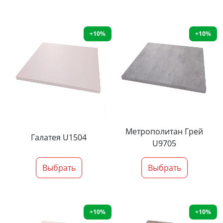
+10%
+10%
Метрополитан Грей
Галатея U1504
U9705
Выбрать
Выбрать
+10%
+10%