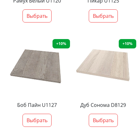
Рамух Белый U1120
Пикар U1125
Выбрать
Выбрать
+10%
+10%
Боб Пайн U1127
Дуб Сонома D8129
Выбрать
Выбрать