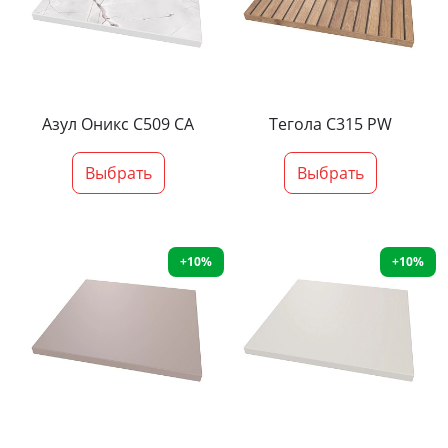
Азул Оникс С509 СА
Тегола С315 PW
Выбрать
Выбрать
+10%
+10%