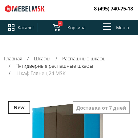
8 (495) 740-75-18
0
Toggle
Каталог
Корзина
Меню
navigation
Главная
Шкафы
Распашные шкафы
Пятидверные распашные шкафы
Шкаф Глянец 24 MSK
New
Доставка от 7 дней