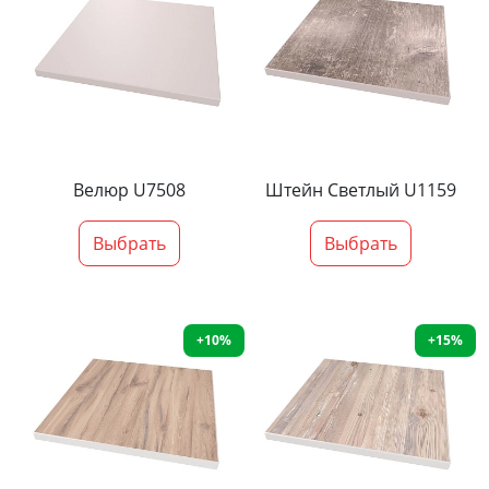
Велюр U7508
Штейн Светлый U1159
Выбрать
Выбрать
+10%
+15%