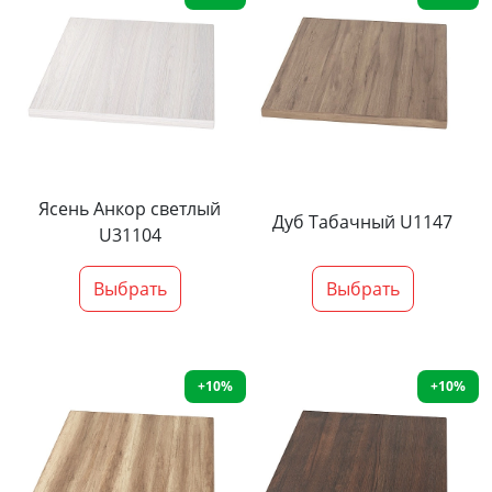
Ясень Анкор светлый
Дуб Табачный U1147
U31104
Выбрать
Выбрать
+10%
+10%