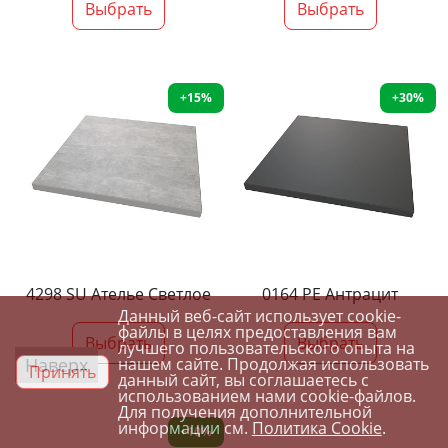
Выбрать
Выбрать
+15%
+30%
4298 SU Ателье Светлое
0164 PE Антрацит
Данный веб-сайт использует cookie-
файлы в целях предоставления вам
Выбрать
Выбрать
лучшего пользовательского опыта на
Наверх
нашем сайте. Продолжая использовать
Принять
данный сайт, вы соглашаетесь с
использованием нами cookie-файлов.
Для получения дополнительной
информации см.
Политика Cookie
.
+10%