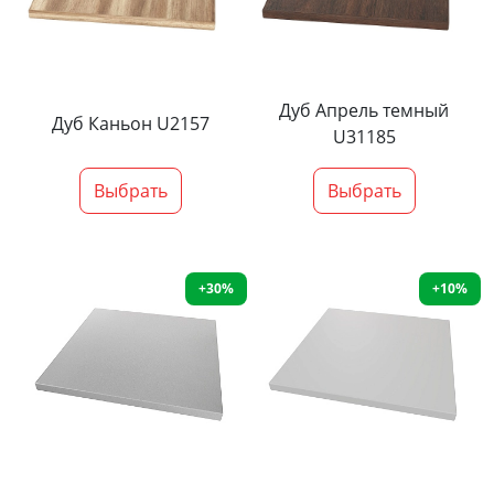
Дуб Апрель темный
Дуб Каньон U2157
U31185
Выбрать
Выбрать
+30%
+10%