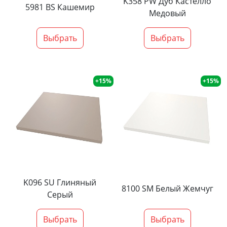
K358 PW Дуб Кастелло
5981 BS Кашемир
Медовый
Выбрать
Выбрать
+15%
+15%
K096 SU Глиняный
8100 SM Белый Жемчуг
Серый
Выбрать
Выбрать