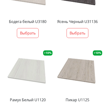
Бодега белый U3180
Ясень Черный U31136
Выбрать
Выбрать
+10%
+10%
Рамух Белый U1120
Пикар U1125