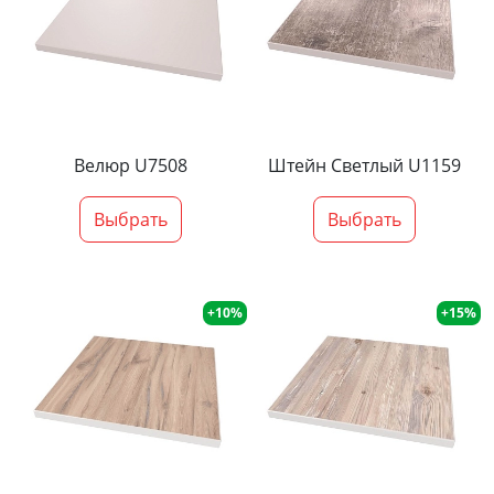
Велюр U7508
Штейн Светлый U1159
Выбрать
Выбрать
+10%
+15%