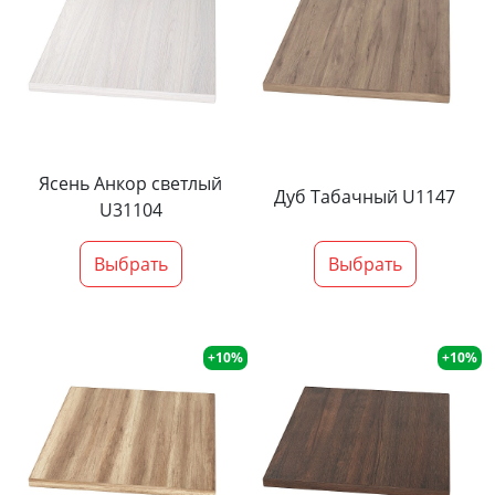
Ясень Анкор светлый
Дуб Табачный U1147
U31104
Выбрать
Выбрать
+10%
+10%