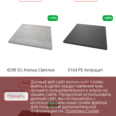
+15%
+30%
4298 SU Ателье Светлое
0164 PE Антрацит
Данный веб-сайт использует cookie-
Выбрать
Выбрать
файлы в целях предоставления вам
лучшего пользовательского опыта на
Наверх
нашем сайте. Продолжая использовать
Принять
данный сайт, вы соглашаетесь с
использованием нами cookie-файлов.
+10%
Для получения дополнительной
информации см.
Политика Cookie
.