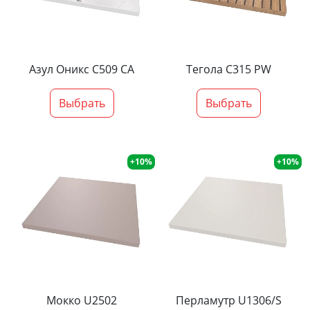
Азул Оникс С509 СА
Тегола С315 PW
Выбрать
Выбрать
+10%
+10%
Мокко U2502
Перламутр U1306/S