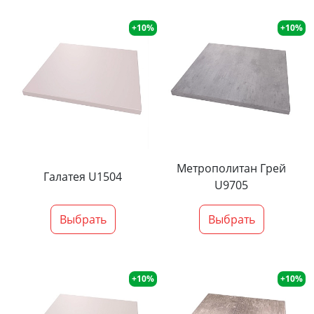
+10%
+10%
Метрополитан Грей
Галатея U1504
U9705
Выбрать
Выбрать
+10%
+10%