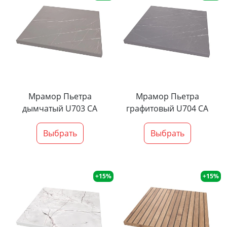
Мрамор Пьетра
Мрамор Пьетра
дымчатый U703 CA
графитовый U704 CA
Выбрать
Выбрать
+15%
+15%