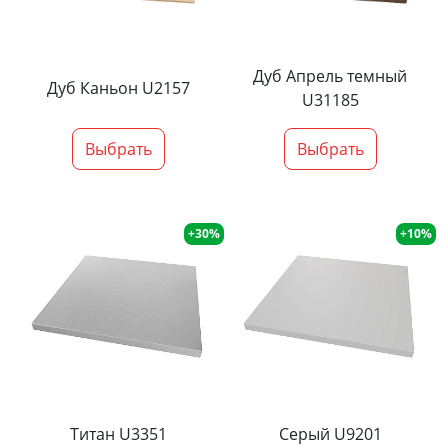
Дуб Апрель темный
Дуб Каньон U2157
U31185
Выбрать
Выбрать
+30%
+10%
Титан U3351
Серый U9201