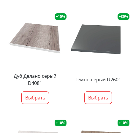
+15%
+30%
Дуб Делано серый
Тёмно-серый U2601
D4081
Выбрать
Выбрать
+10%
+10%