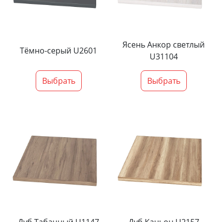
Ясень Анкор светлый
Тёмно-серый U2601
U31104
Выбрать
Выбрать