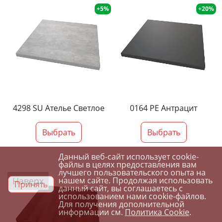
+5%
+20%
4298 SU Ателье Светлое
0164 PE Антрацит
Выбрать
Выбрать
Данный веб-сайт использует cookie-
файлы в целях предоставления вам
лучшего пользовательского опыта на
Наверх
нашем сайте. Продолжая использовать
Принять
данный сайт, вы соглашаетесь с
использованием нами cookie-файлов.
Для получения дополнительной
информации см.
Политика Cookie
.