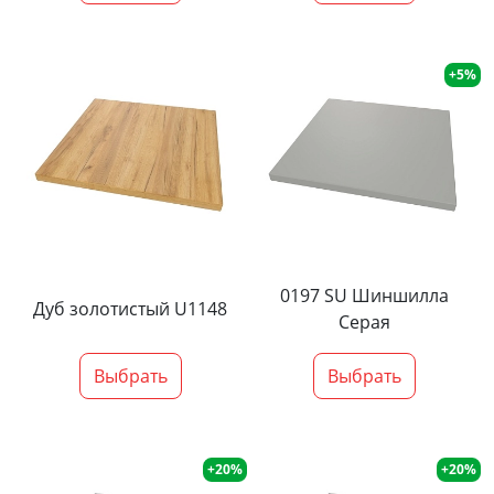
+5%
0197 SU Шиншилла
Дуб золотистый U1148
Серая
Выбрать
Выбрать
+20%
+20%