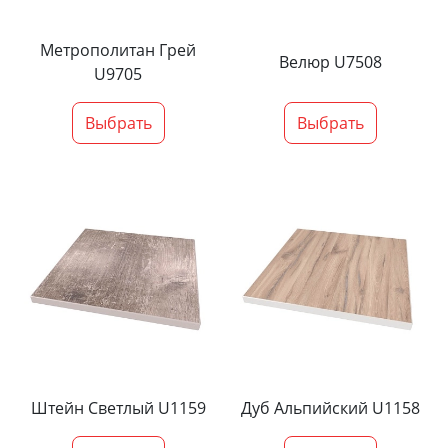
Метрополитан Грей
Велюр U7508
U9705
Выбрать
Выбрать
Штейн Светлый U1159
Дуб Альпийский U1158