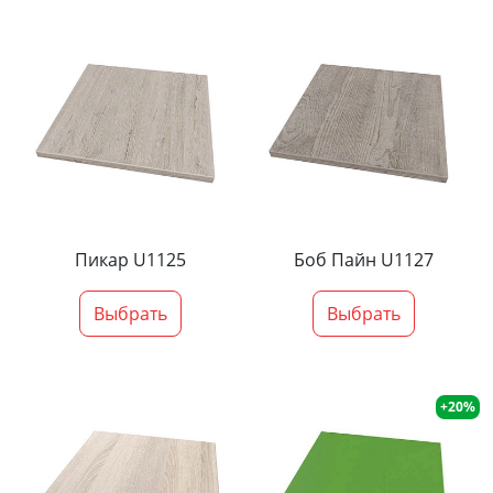
Пикар U1125
Боб Пайн U1127
Выбрать
Выбрать
+20%