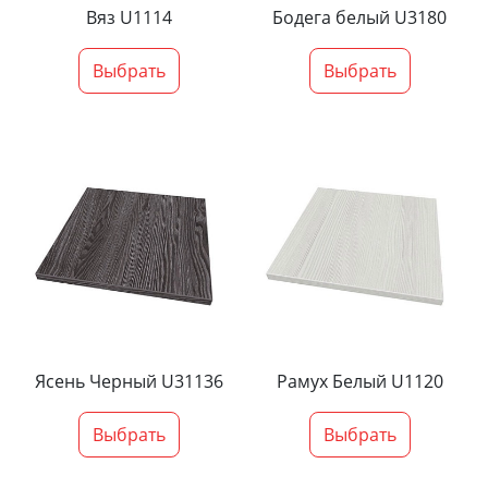
Вяз U1114
Бодега белый U3180
Выбрать
Выбрать
Ясень Черный U31136
Рамух Белый U1120
Выбрать
Выбрать