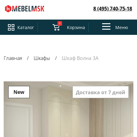
8 (495) 740-75-18
0
Toggle
Каталог
Корзина
Меню
navigation
Главная
Шкафы
Шкаф Волна 3А
New
Доставка от 7 дней