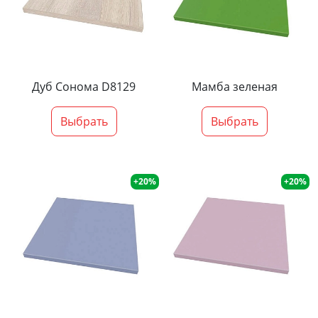
Дуб Сонома D8129
Мамба зеленая
Выбрать
Выбрать
+20%
+20%