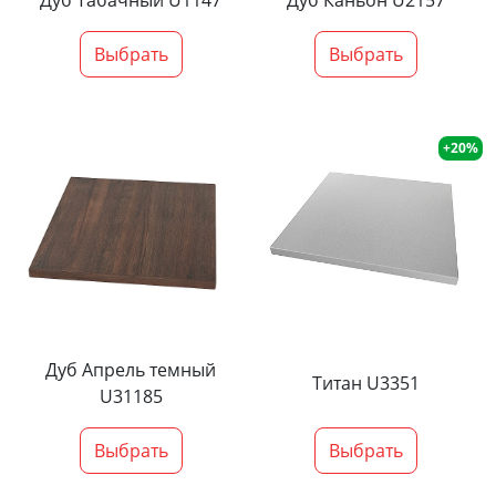
Дуб Табачный U1147
Дуб Каньон U2157
Выбрать
Выбрать
+20%
Дуб Апрель темный
Титан U3351
U31185
Выбрать
Выбрать