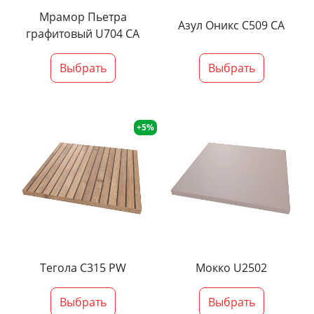
Мрамор Пьетра
Азул Оникс С509 СА
графитовый U704 CA
Выбрать
Выбрать
+5%
Тегола С315 PW
Мокко U2502
Выбрать
Выбрать