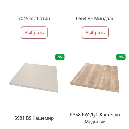
7045 SU Сатин
0564 PE Миндаль
Выбрать
Выбрать
+5%
+5%
K358 PW Дуб Кастелло
5981 BS Кашемир
Медовый