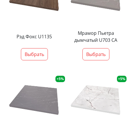
Мрамор Пьетра
Рэд Фокс U1135
дымчатый U703 CA
Выбрать
Выбрать
+5%
+5%