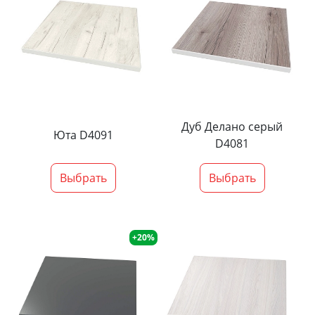
Дуб Делано серый
Юта D4091
D4081
Выбрать
Выбрать
+20%