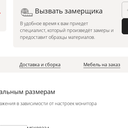
Вызвать замерщика
Можно заказать по
индивидуальным размерам
В удобное время к вам приедет
специалист, который произведёт замеры и
предоставит образцы материалов.
Доставка и сборка
Мебель на заказ
уальным размерам
ажения в зависимости от настроек монитора