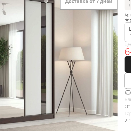
Доставка от 7 дней
Ар
Це
6
Бл
От
Га
2 