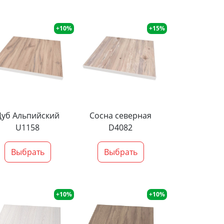
+10%
+15%
Дуб Альпийский
Сосна северная
U1158
D4082
Выбрать
Выбрать
+10%
+10%