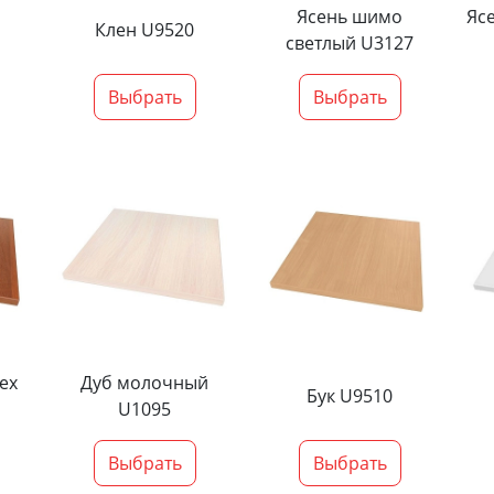
Ясень шимо
Яс
Клен U9520
светлый U3127
Выбрать
Выбрать
ех
Дуб молочный
Бук U9510
U1095
Выбрать
Выбрать