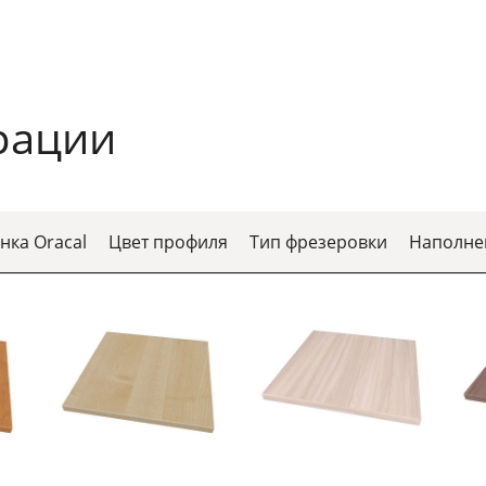
рации
нка Oracal
Цвет профиля
Тип фрезеровки
Наполне