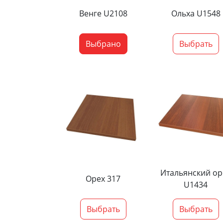
Венге U2108
Ольха U1548
Выбрано
Выбрать
Итальянский ор
Орех 317
U1434
Выбрать
Выбрать