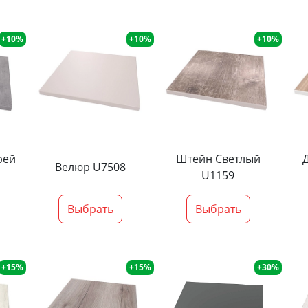
+10%
+10%
+10%
рей
Штейн Светлый
Велюр U7508
U1159
Выбрать
Выбрать
+15%
+15%
+30%