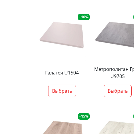
+10%
Метрополитан Г
Галатея U1504
U9705
Выбрать
Выбрать
+15%