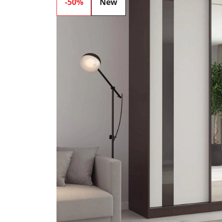
-50%
New