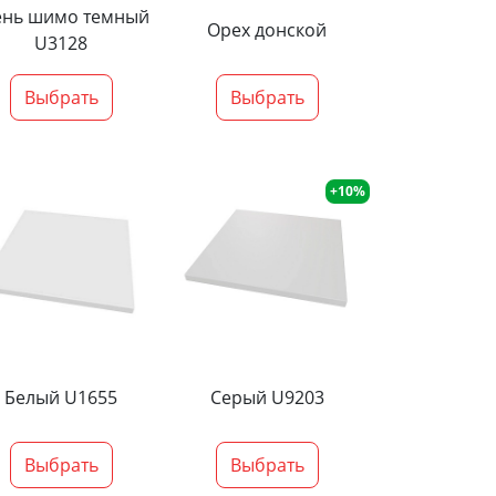
ень шимо темный
Орех донской
U3128
Выбрать
Выбрать
+10%
Белый U1655
Серый U9203
Выбрать
Выбрать