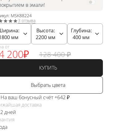
покрытием в эмали!
тикул: MSK88224
3 отзыва
Ширина:
Высота:
Глубина:
1800
мм
2200
мм
400
мм
на от
4 200
₽
128 400
₽
КУПИТЬ
Выбрать цвета
На ваш бонусный счёт +642 ₽
ижайшая доставка
 2 дней
рантия
года