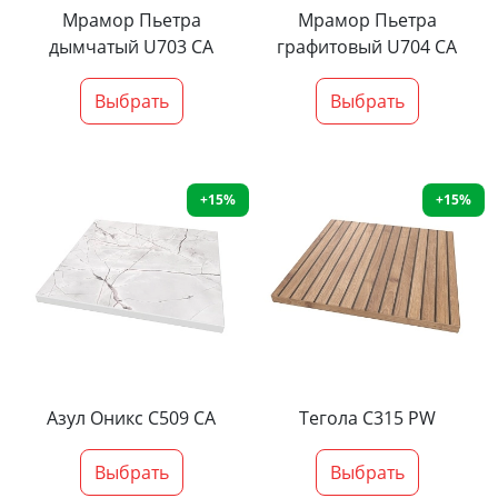
Мрамор Пьетра
Мрамор Пьетра
дымчатый U703 CA
графитовый U704 CA
Выбрать
Выбрать
+15%
+15%
Азул Оникс С509 СА
Тегола С315 PW
Выбрать
Выбрать