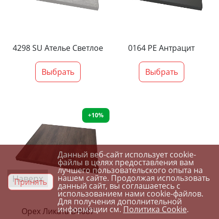
4298 SU Ателье Светлое
0164 PE Антрацит
Выбрать
Выбрать
+10%
Данный веб-сайт использует cookie-
файлы в целях предоставления вам
лучшего пользовательского опыта на
Наверх
нашем сайте. Продолжая использовать
Принять
данный сайт, вы соглашаетесь с
использованием нами cookie-файлов.
Для получения дополнительной
информации см.
Политика Cookie
.
Орех Ликата D4087