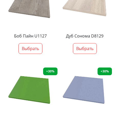
Боб Пайн U1127
Дуб Сонома D8129
Выбрать
Выбрать
+30%
+30%