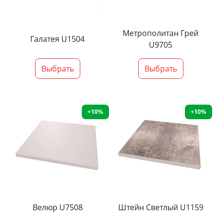
Метрополитан Грей
Галатея U1504
U9705
Выбрать
Выбрать
+10%
+10%
Велюр U7508
Штейн Светлый U1159