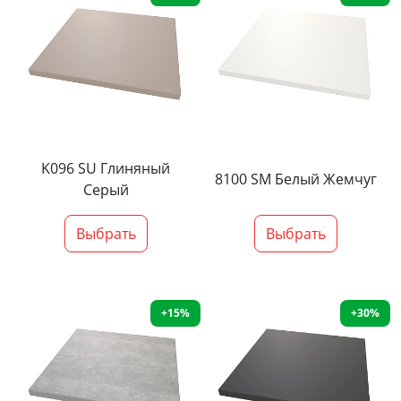
K096 SU Глиняный
8100 SM Белый Жемчуг
Серый
Выбрать
Выбрать
+15%
+30%