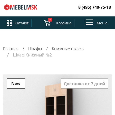
8 (495) 740-75-18
0
Toggle
Каталог
Корзина
Меню
navigation
Главная
Шкафы
Книжные шкафы
Шкаф Книжный №2
New
Доставка от 7 дней