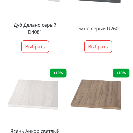
Дуб Делано серый
Тёмно-серый U2601
D4081
Выбрать
Выбрать
+10%
+10%
Ясень Анкор светлый