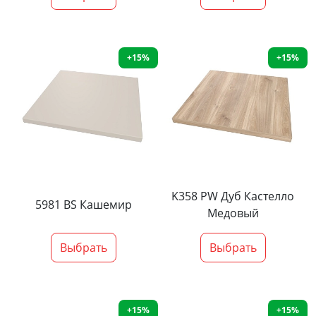
+15%
+15%
K358 PW Дуб Кастелло
5981 BS Кашемир
Медовый
Выбрать
Выбрать
+15%
+15%