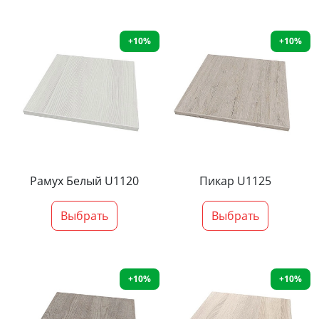
+10%
+10%
Рамух Белый U1120
Пикар U1125
Выбрать
Выбрать
+10%
+10%