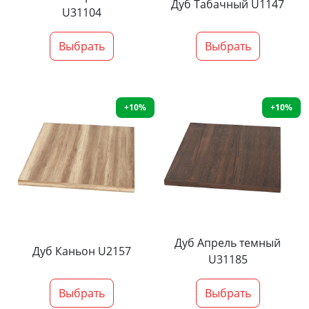
Дуб Табачный U1147
U31104
Выбрать
Выбрать
+10%
+10%
Дуб Апрель темный
Дуб Каньон U2157
U31185
Выбрать
Выбрать