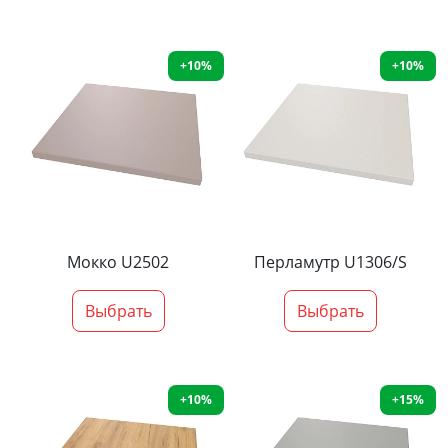
+10%
+10%
Мокко U2502
Перламутр U1306/S
Выбрать
Выбрать
+10%
+15%