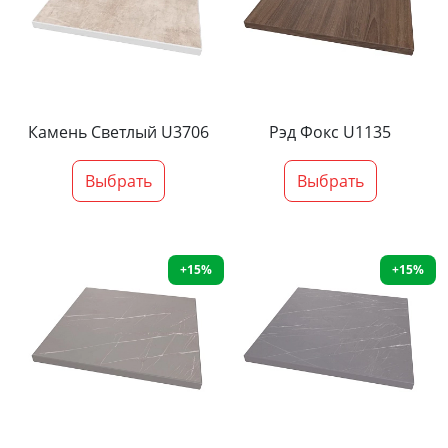
Камень Светлый U3706
Рэд Фокс U1135
Выбрать
Выбрать
+15%
+15%