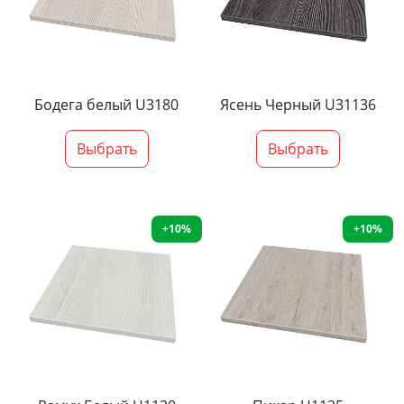
Бодега белый U3180
Ясень Черный U31136
Выбрать
Выбрать
+10%
+10%