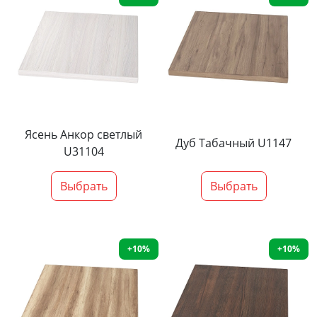
Ясень Анкор светлый
Дуб Табачный U1147
U31104
Выбрать
Выбрать
+10%
+10%