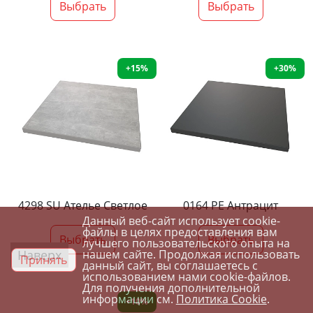
Выбрать
Выбрать
+15%
+30%
4298 SU Ателье Светлое
0164 PE Антрацит
Данный веб-сайт использует cookie-
файлы в целях предоставления вам
Выбрать
Выбрать
лучшего пользовательского опыта на
Наверх
нашем сайте. Продолжая использовать
Принять
данный сайт, вы соглашаетесь с
использованием нами cookie-файлов.
Для получения дополнительной
информации см.
Политика Cookie
.
+10%