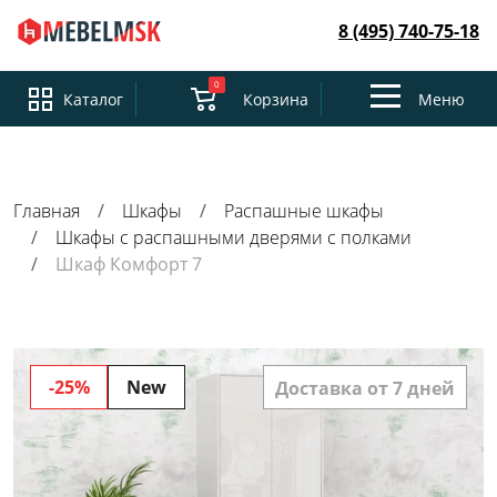
8 (495) 740-75-18
0
Toggle
Каталог
Корзина
Меню
navigation
Главная
Шкафы
Распашные шкафы
Шкафы с распашными дверями с полками
Шкаф Комфорт 7
-25%
New
Доставка от 7 дней