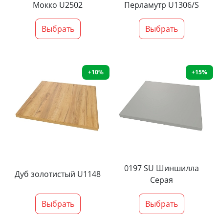
Мокко U2502
Перламутр U1306/S
Выбрать
Выбрать
+10%
+15%
0197 SU Шиншилла
Дуб золотистый U1148
Серая
Выбрать
Выбрать