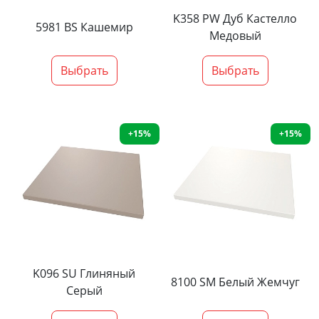
K358 PW Дуб Кастелло
5981 BS Кашемир
Медовый
Выбрать
Выбрать
+15%
+15%
K096 SU Глиняный
8100 SM Белый Жемчуг
Серый