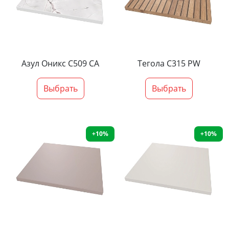
Азул Оникс С509 СА
Тегола С315 PW
Выбрать
Выбрать
+10%
+10%