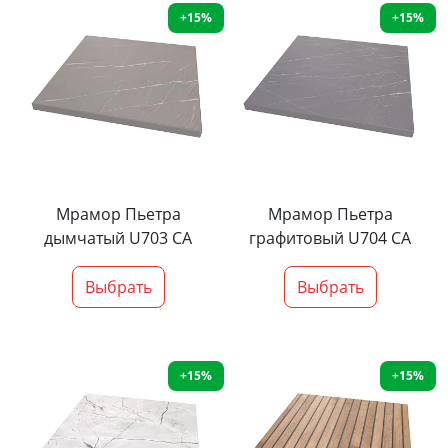
+15%
+15%
Мрамор Пьетра
Мрамор Пьетра
дымчатый U703 CA
графитовый U704 CA
Выбрать
Выбрать
+15%
+15%