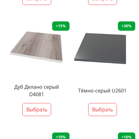
+15%
+30%
Дуб Делано серый
Тёмно-серый U2601
D4081
Выбрать
Выбрать
+10%
+10%