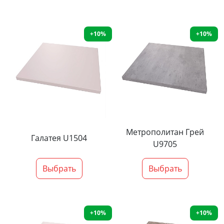
+10%
+10%
Метрополитан Грей
Галатея U1504
U9705
Выбрать
Выбрать
+10%
+10%