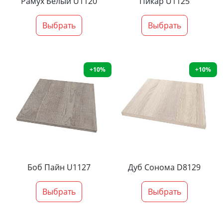
Рамух Белый U1120
Пикар U1125
Выбрать
Выбрать
+10%
+10%
Боб Пайн U1127
Дуб Сонома D8129
Выбрать
Выбрать