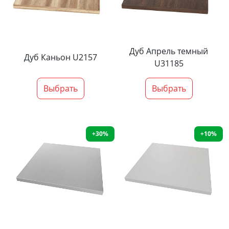
Дуб Апрель темный
Дуб Каньон U2157
U31185
Выбрать
Выбрать
+30%
+10%