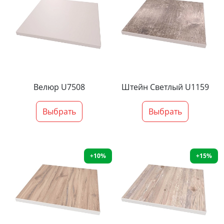
Велюр U7508
Штейн Светлый U1159
Выбрать
Выбрать
+10%
+15%