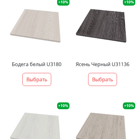
+10%
+10%
Бодега белый U3180
Ясень Черный U31136
Выбрать
Выбрать
+10%
+10%