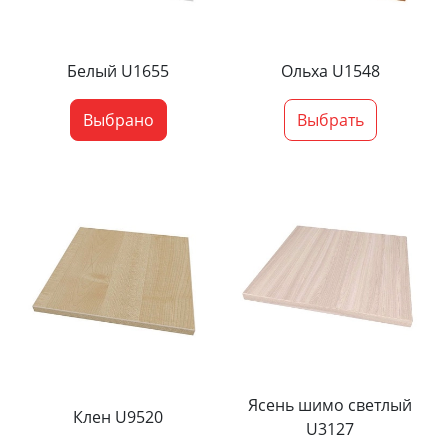
Белый U1655
Ольха U1548
Выбрано
Выбрать
Ясень шимо светлый
Клен U9520
U3127