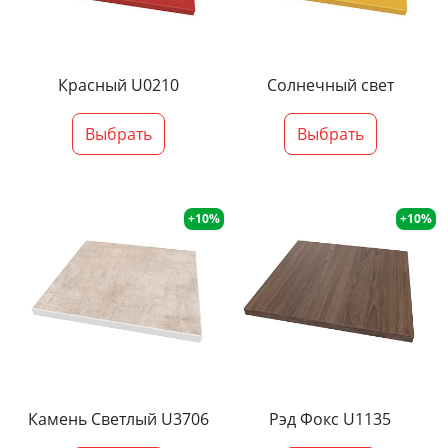
Красный U0210
Солнечный свет
Выбрать
Выбрать
+10%
+10%
Камень Светлый U3706
Рэд Фокс U1135