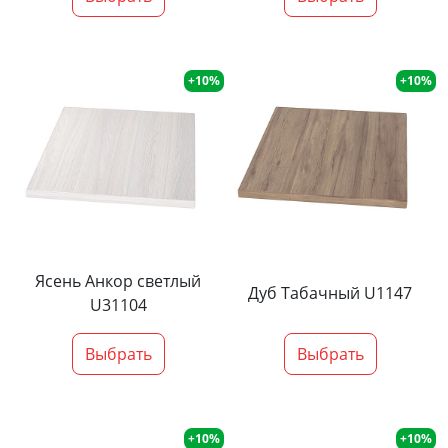
+10%
+10%
Ясень Анкор светлый
Дуб Табачный U1147
U31104
Выбрать
Выбрать
+10%
+10%