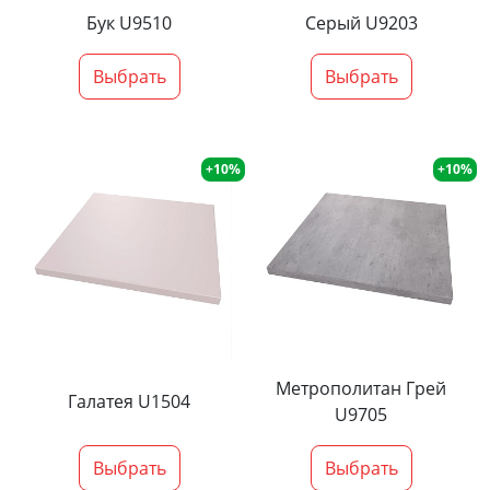
Бук U9510
Серый U9203
Выбрать
Выбрать
+10%
+10%
Метрополитан Грей
Галатея U1504
U9705
Выбрать
Выбрать