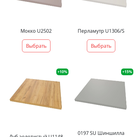
Мокко U2502
Перламутр U1306/S
Выбрать
Выбрать
+10%
+15%
0197 SU Шиншилла
Дуб золотистый U1148