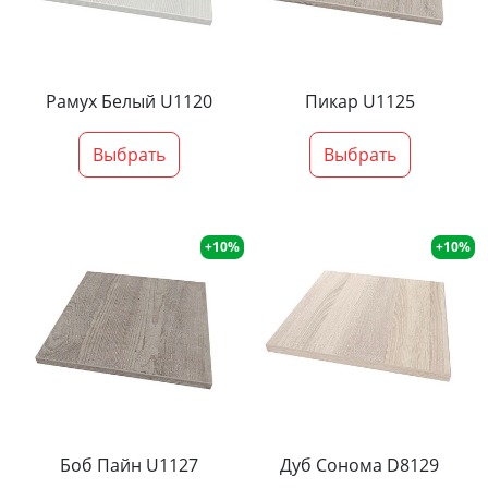
Рамух Белый U1120
Пикар U1125
Выбрать
Выбрать
+10%
+10%
Боб Пайн U1127
Дуб Сонома D8129