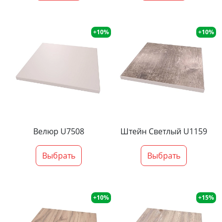
+10%
+10%
Велюр U7508
Штейн Светлый U1159
Выбрать
Выбрать
+10%
+15%