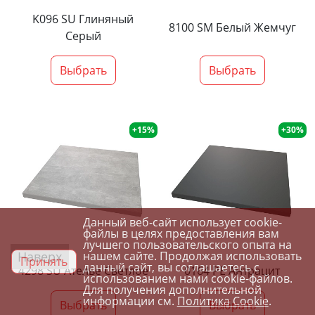
K096 SU Глиняный
8100 SM Белый Жемчуг
Серый
Выбрать
Выбрать
+15%
+30%
Данный веб-сайт использует cookie-
файлы в целях предоставления вам
лучшего пользовательского опыта на
Наверх
нашем сайте. Продолжая использовать
Принять
данный сайт, вы соглашаетесь с
4298 SU Ателье Светлое
0164 PE Антрацит
использованием нами cookie-файлов.
Для получения дополнительной
информации см.
Политика Cookie
.
Выбрать
Выбрать