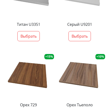
Титан U3351
Серый U9201
Выбрать
Выбрать
+15%
+10%
Орех 729
Орех Тьеполо