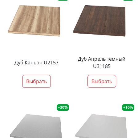
Дуб Апрель темный
Дуб Каньон U2157
U31185
Выбрать
Выбрать
+30%
+10%