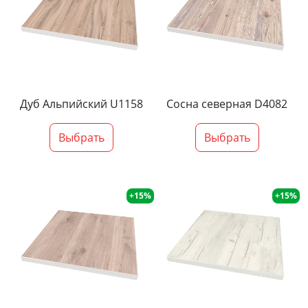
Дуб Альпийский U1158
Сосна северная D4082
Выбрать
Выбрать
+15%
+15%