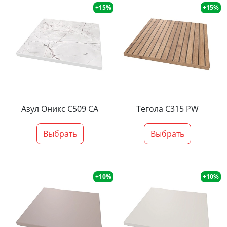
+15%
+15%
Азул Оникс С509 СА
Тегола С315 PW
Выбрать
Выбрать
+10%
+10%