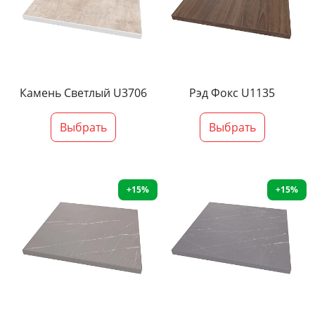
Камень Светлый U3706
Рэд Фокс U1135
Выбрать
Выбрать
+15%
+15%