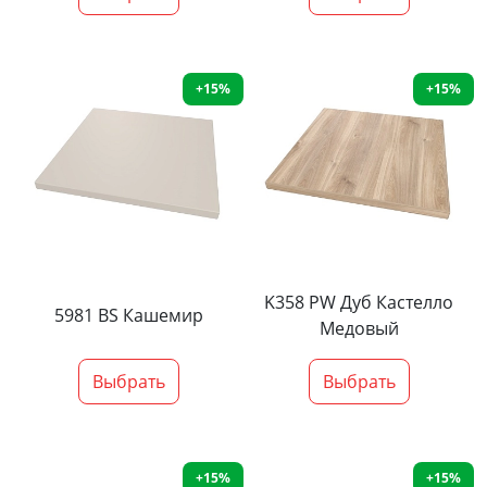
+15%
+15%
K358 PW Дуб Кастелло
5981 BS Кашемир
Медовый
Выбрать
Выбрать
+15%
+15%