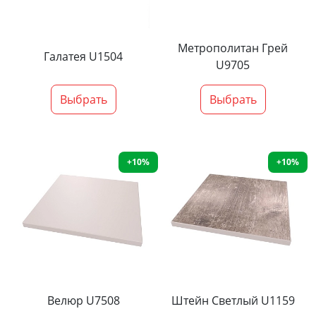
Метрополитан Грей
Галатея U1504
U9705
Выбрать
Выбрать
+10%
+10%
Велюр U7508
Штейн Светлый U1159