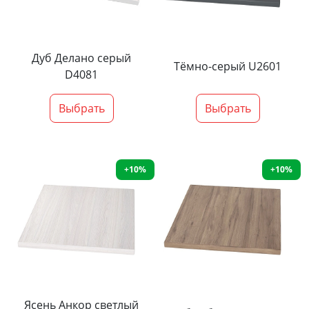
Дуб Делано серый
Тёмно-серый U2601
D4081
Выбрать
Выбрать
+10%
+10%
Ясень Анкор светлый