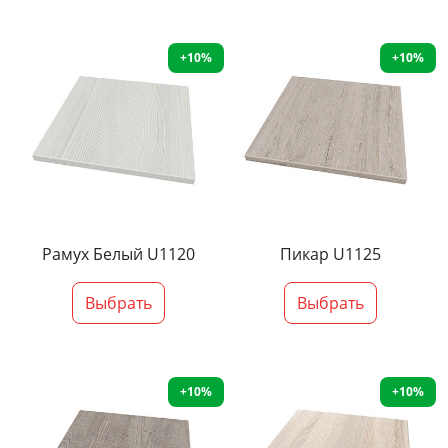
+10%
+10%
Рамух Белый U1120
Пикар U1125
Выбрать
Выбрать
+10%
+10%