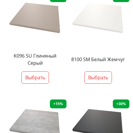
K096 SU Глиняный
8100 SM Белый Жемчуг
Серый
Выбрать
Выбрать
+15%
+30%