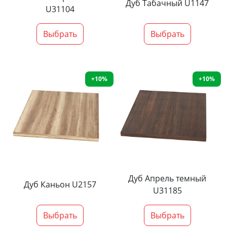
Дуб Табачный U1147
U31104
Выбрать
Выбрать
+10%
+10%
Дуб Апрель темный
Дуб Каньон U2157
U31185
Выбрать
Выбрать