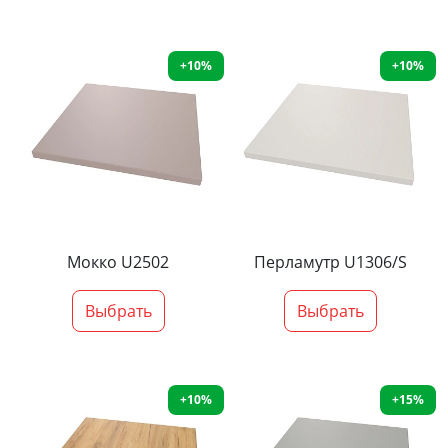
+10%
+10%
Мокко U2502
Перламутр U1306/S
Выбрать
Выбрать
+10%
+15%