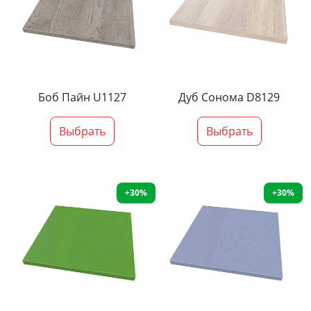
Боб Пайн U1127
Дуб Сонома D8129
Выбрать
Выбрать
+30%
+30%