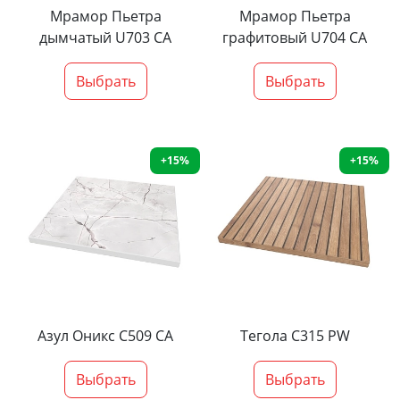
Мрамор Пьетра
Мрамор Пьетра
дымчатый U703 CA
графитовый U704 CA
Выбрать
Выбрать
+15%
+15%
Азул Оникс С509 СА
Тегола С315 PW
Выбрать
Выбрать