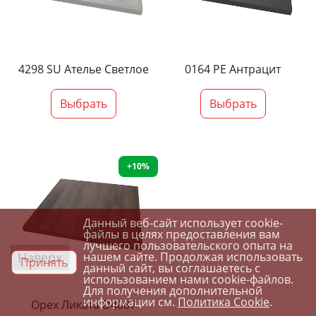
4298 SU Ателье Светлое
0164 PE Антрацит
Выбрать
Выбрать
+10%
Данный веб-сайт использует cookie-
файлы в целях предоставления вам
лучшего пользовательского опыта на
Наверх
нашем сайте. Продолжая использовать
Принять
данный сайт, вы соглашаетесь с
использованием нами cookie-файлов.
Для получения дополнительной
информации см.
Политика Cookie
.
Орех Ликата D4087