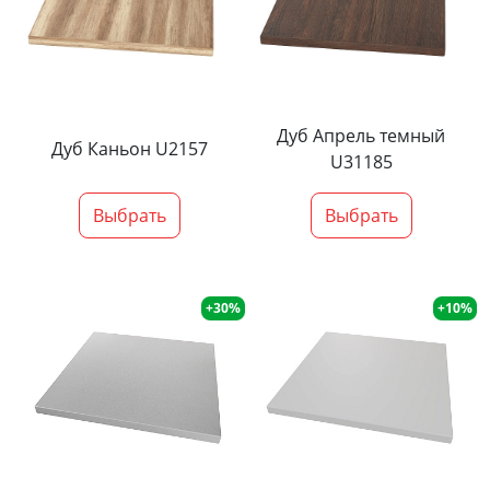
Дуб Апрель темный
Дуб Каньон U2157
U31185
Выбрать
Выбрать
+30%
+10%