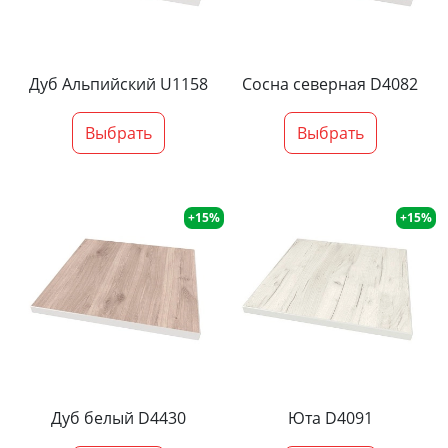
Дуб Альпийский U1158
Сосна северная D4082
Выбрать
Выбрать
+15%
+15%
Дуб белый D4430
Юта D4091