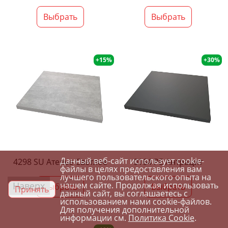
Выбрать
Выбрать
+15%
+30%
Данный веб-сайт использует cookie-
4298 SU Ателье Светлое
0164 PE Антрацит
файлы в целях предоставления вам
лучшего пользовательского опыта на
Наверх
нашем сайте. Продолжая использовать
Выбрать
Выбрать
Принять
данный сайт, вы соглашаетесь с
использованием нами cookie-файлов.
Для получения дополнительной
информации см.
Политика Cookie
.