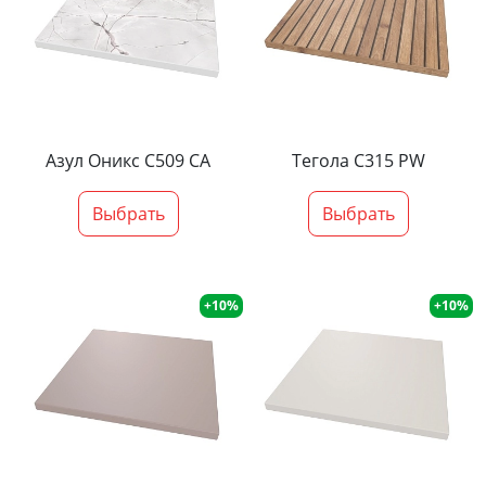
Азул Оникс С509 СА
Тегола С315 PW
Выбрать
Выбрать
+10%
+10%