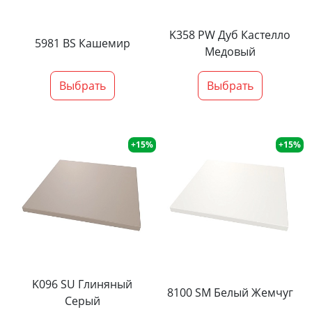
K358 PW Дуб Кастелло
5981 BS Кашемир
Медовый
Выбрать
Выбрать
+15%
+15%
K096 SU Глиняный
8100 SM Белый Жемчуг
Серый