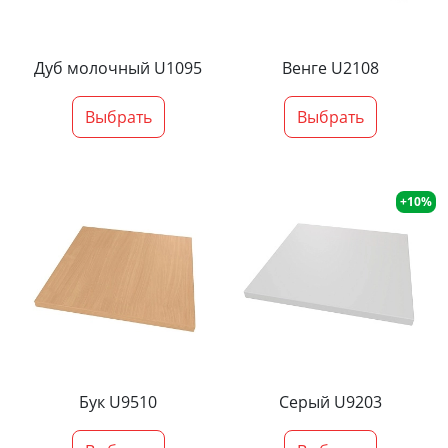
Дуб молочный U1095
Венге U2108
Выбрать
Выбрать
+10%
Бук U9510
Серый U9203