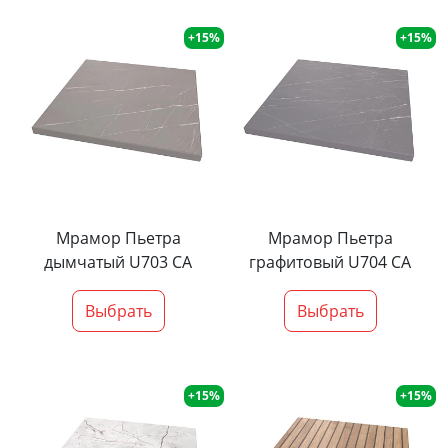
+15%
+15%
Мрамор Пьетра
Мрамор Пьетра
дымчатый U703 CA
графитовый U704 CA
Выбрать
Выбрать
+15%
+15%