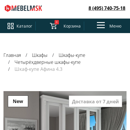
8 (495) 740-75-18
0
Toggle
Каталог
Корзина
Меню
navigation
Главная
Шкафы
Шкафы-купе
Четырёхдверные шкафы-купе
Шкаф-купе Афина 4.3
New
Доставка от 7 дней