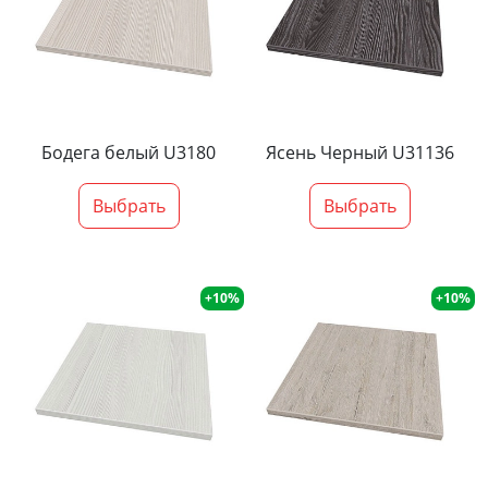
Бодега белый U3180
Ясень Черный U31136
Выбрать
Выбрать
+10%
+10%