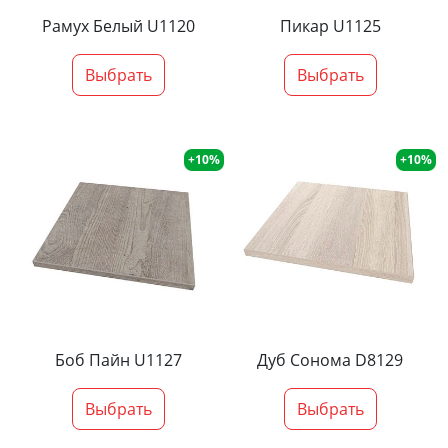
Рамух Белый U1120
Пикар U1125
Выбрать
Выбрать
+10%
+10%
Боб Пайн U1127
Дуб Сонома D8129
Выбрать
Выбрать