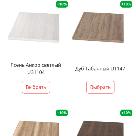
+10%
+10%
Ясень Анкор светлый
Дуб Табачный U1147
U31104
Выбрать
Выбрать
+10%
+10%