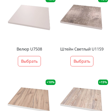
Велюр U7508
Штейн Светлый U1159
Выбрать
Выбрать
+10%
+15%