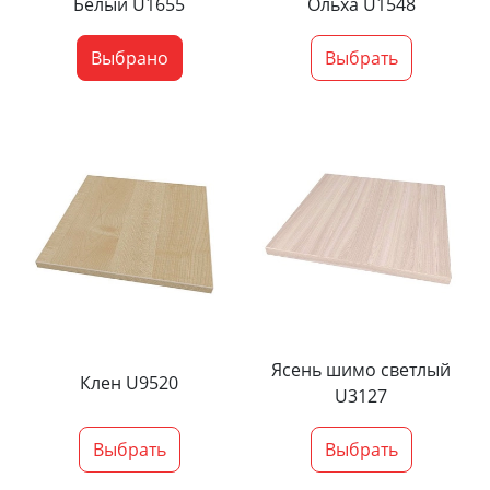
Белый U1655
Ольха U1548
Выбрано
Выбрать
Ясень шимо светлый
Клен U9520
U3127
Выбрать
Выбрать