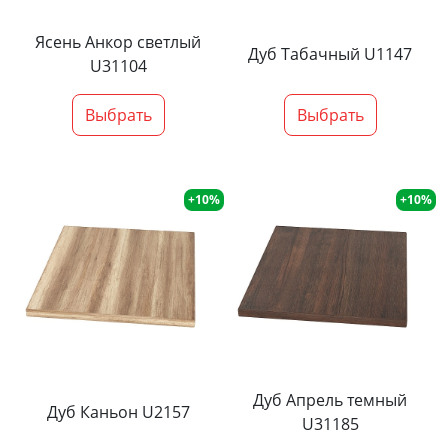
Ясень Анкор светлый
Дуб Табачный U1147
U31104
Выбрать
Выбрать
+10%
+10%
Дуб Апрель темный
Дуб Каньон U2157
U31185