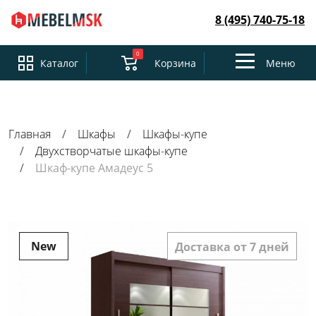
8 (495) 740-75-18
0
Toggle
Каталог
Корзина
Меню
navigation
Главная
Шкафы
Шкафы-купе
Двухстворчатые шкафы-купе
Шкаф-купе Амадеус 5
New
Доставка от 7 дней