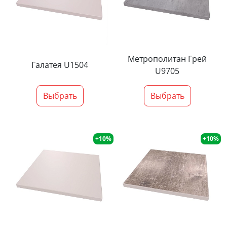
Метрополитан Грей
Галатея U1504
U9705
Выбрать
Выбрать
+10%
+10%