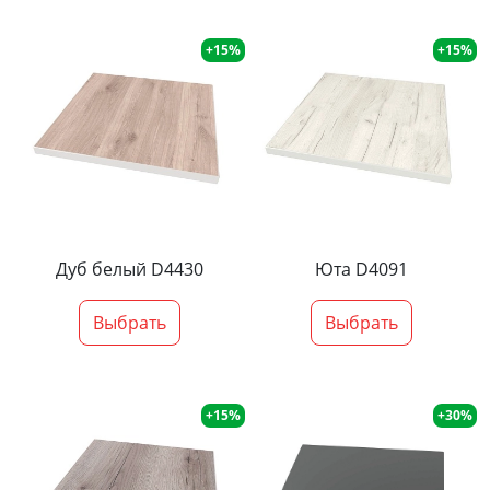
+15%
+15%
Дуб белый D4430
Юта D4091
Выбрать
Выбрать
+15%
+30%