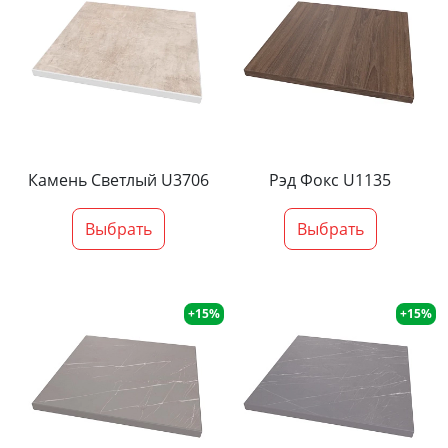
Камень Светлый U3706
Рэд Фокс U1135
Выбрать
Выбрать
+15%
+15%