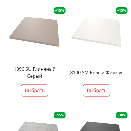
+15%
+15%
K096 SU Глиняный
8100 SM Белый Жемчуг
Серый
Выбрать
Выбрать
+15%
+30%