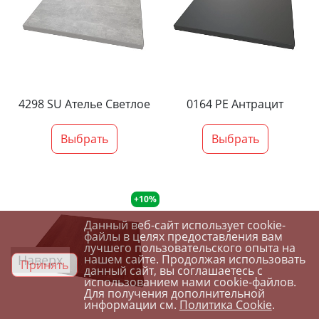
4298 SU Ателье Светлое
0164 PE Антрацит
Выбрать
Выбрать
+10%
Данный веб-сайт использует cookie-
файлы в целях предоставления вам
лучшего пользовательского опыта на
Наверх
нашем сайте. Продолжая использовать
Принять
данный сайт, вы соглашаетесь с
использованием нами cookie-файлов.
Для получения дополнительной
информации см.
Политика Cookie
.