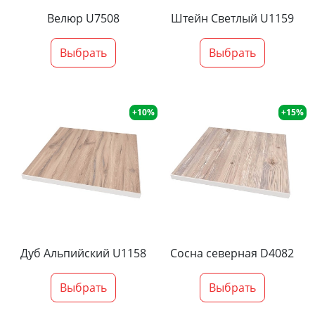
Велюр U7508
Штейн Светлый U1159
Выбрать
Выбрать
+10%
+15%
Дуб Альпийский U1158
Сосна северная D4082
Выбрать
Выбрать