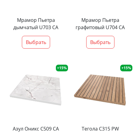
Мрамор Пьетра
Мрамор Пьетра
дымчатый U703 CA
графитовый U704 CA
Выбрать
Выбрать
+15%
+15%
Азул Оникс С509 СА
Тегола С315 PW