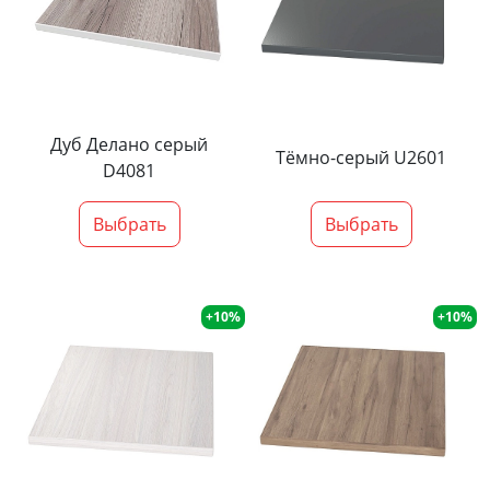
Дуб Делано серый
Тёмно-серый U2601
D4081
Выбрать
Выбрать
+10%
+10%