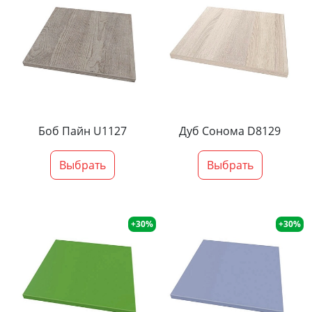
Боб Пайн U1127
Дуб Сонома D8129
Выбрать
Выбрать
+30%
+30%