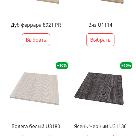
Дуб феррара 8921 PR
Вяз U1114
Выбрать
Выбрать
+10%
+10%
Бодега белый U3180
Ясень Черный U31136