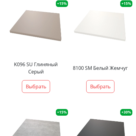
+15%
+15%
K096 SU Глиняный
8100 SM Белый Жемчуг
Серый
Выбрать
Выбрать
+15%
+30%