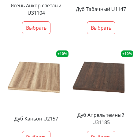
Ясень Анкор светлый
Дуб Табачный U1147
U31104
Выбрать
Выбрать
+10%
+10%
Дуб Апрель темный
Дуб Каньон U2157
U31185