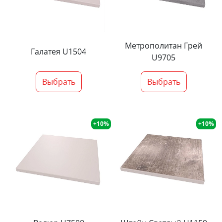
Метрополитан Грей
Галатея U1504
U9705
Выбрать
Выбрать
+10%
+10%