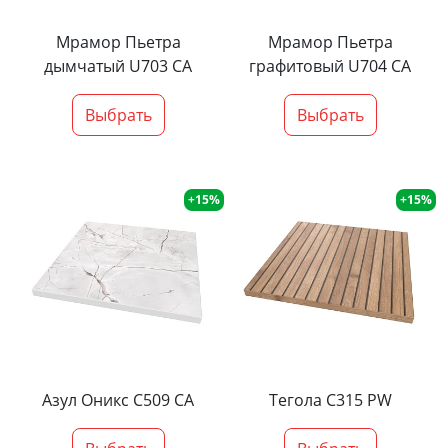
Мрамор Пьетра
Мрамор Пьетра
дымчатый U703 CA
графитовый U704 CA
Выбрать
Выбрать
+15%
+15%
Азул Оникс С509 СА
Тегола С315 PW