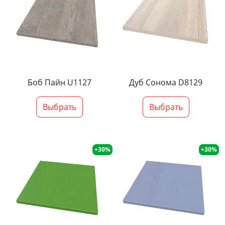
Боб Пайн U1127
Дуб Сонома D8129
Выбрать
Выбрать
+30%
+30%