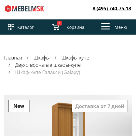
8 (495) 740-75-18
0
Toggle
Каталог
Корзина
Меню
navigation
Главная
Шкафы
Шкафы-купе
Двухстворчатые шкафы-купе
Шкаф-купе Галакси (Galaxy)
New
Доставка от 7 дней