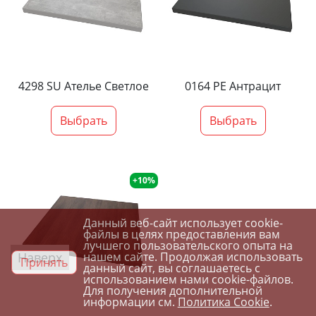
4298 SU Ателье Светлое
0164 PE Антрацит
Выбрать
Выбрать
+10%
Данный веб-сайт использует cookie-
файлы в целях предоставления вам
лучшего пользовательского опыта на
Наверх
нашем сайте. Продолжая использовать
Принять
данный сайт, вы соглашаетесь с
использованием нами cookie-файлов.
Для получения дополнительной
информации см.
Политика Cookie
.