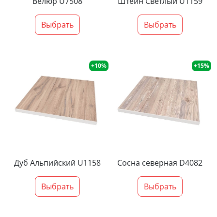
Велюр U7508
Штейн Светлый U1159
Выбрать
Выбрать
+10%
+15%
Дуб Альпийский U1158
Сосна северная D4082
Выбрать
Выбрать