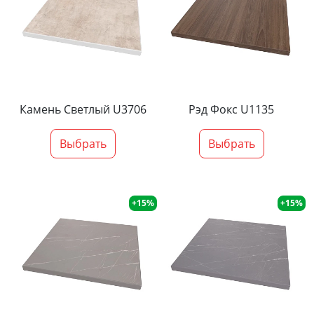
Камень Светлый U3706
Рэд Фокс U1135
Выбрать
Выбрать
+15%
+15%