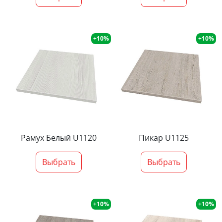
+10%
+10%
Рамух Белый U1120
Пикар U1125
Выбрать
Выбрать
+10%
+10%