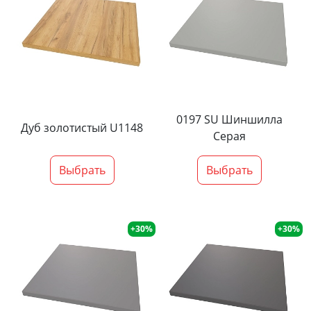
0197 SU Шиншилла
Дуб золотистый U1148
Серая
Выбрать
Выбрать
+30%
+30%