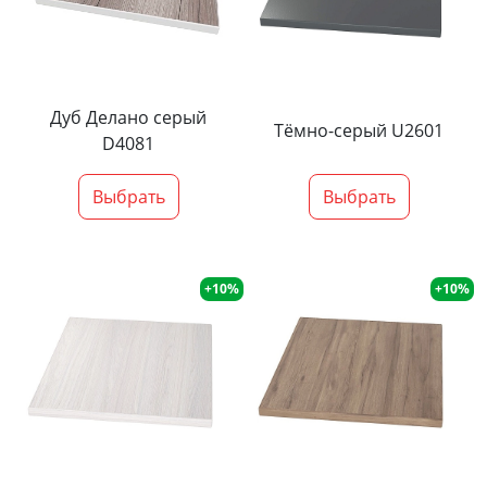
Дуб Делано серый
Тёмно-серый U2601
D4081
Выбрать
Выбрать
+10%
+10%