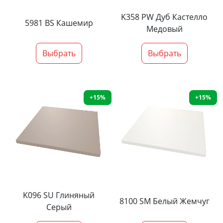
K358 PW Дуб Кастелло
5981 BS Кашемир
Медовый
Выбрать
Выбрать
+15%
+15%
K096 SU Глиняный
8100 SM Белый Жемчуг
Серый