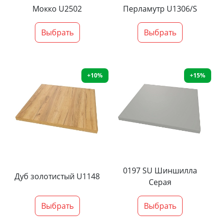
Мокко U2502
Перламутр U1306/S
Выбрать
Выбрать
+10%
+15%
0197 SU Шиншилла
Дуб золотистый U1148
Серая
Выбрать
Выбрать