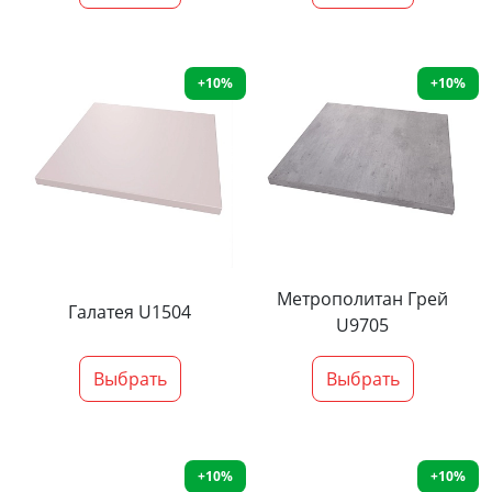
+10%
+10%
Метрополитан Грей
Галатея U1504
U9705
Выбрать
Выбрать
+10%
+10%