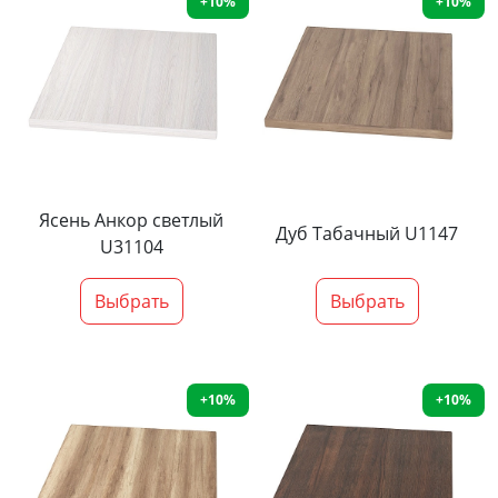
+10%
+10%
Ясень Анкор светлый
Дуб Табачный U1147
U31104
Выбрать
Выбрать
+10%
+10%