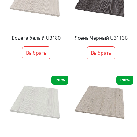
Бодега белый U3180
Ясень Черный U31136
Выбрать
Выбрать
+10%
+10%