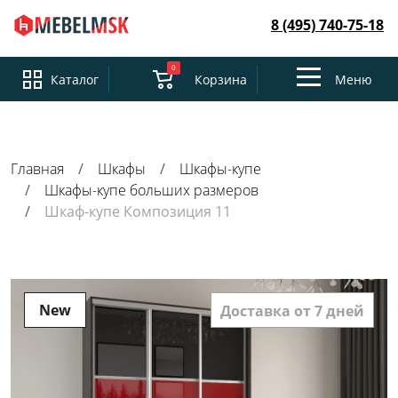
8 (495) 740-75-18
0
Toggle
Каталог
Корзина
Меню
navigation
Главная
Шкафы
Шкафы-купе
Шкафы-купе больших размеров
Шкаф-купе Композиция 11
New
Доставка от 7 дней