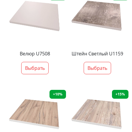
Велюр U7508
Штейн Светлый U1159
Выбрать
Выбрать
+10%
+15%