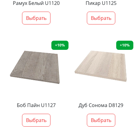
Рамух Белый U1120
Пикар U1125
Выбрать
Выбрать
+10%
+10%
Боб Пайн U1127
Дуб Сонома D8129
Выбрать
Выбрать