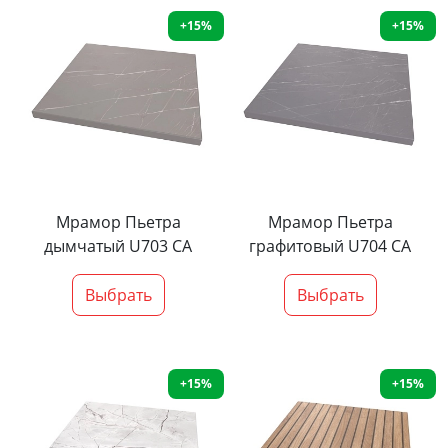
+15%
+15%
Мрамор Пьетра
Мрамор Пьетра
дымчатый U703 CA
графитовый U704 CA
Выбрать
Выбрать
+15%
+15%