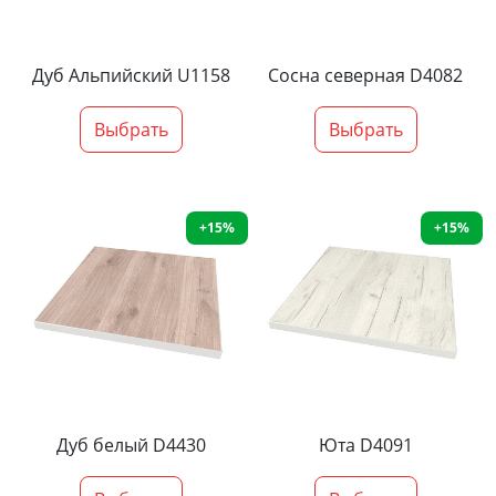
Дуб Альпийский U1158
Сосна северная D4082
Выбрать
Выбрать
+15%
+15%
Дуб белый D4430
Юта D4091