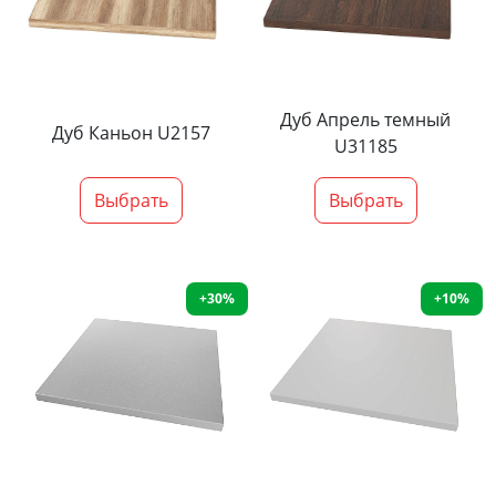
Дуб Апрель темный
Дуб Каньон U2157
U31185
Выбрать
Выбрать
+30%
+10%