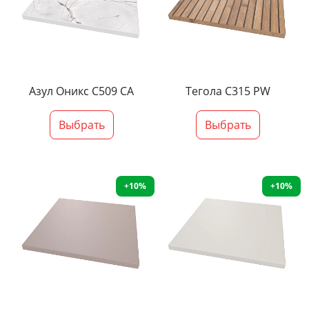
Азул Оникс С509 СА
Тегола С315 PW
Выбрать
Выбрать
+10%
+10%