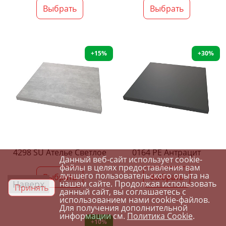
Выбрать
Выбрать
+15%
+30%
4298 SU Ателье Светлое
0164 PE Антрацит
Данный веб-сайт использует cookie-
файлы в целях предоставления вам
лучшего пользовательского опыта на
Выбрать
Выбрать
Наверх
нашем сайте. Продолжая использовать
Принять
данный сайт, вы соглашаетесь с
использованием нами cookie-файлов.
Для получения дополнительной
информации см.
Политика Cookie
.
+10%