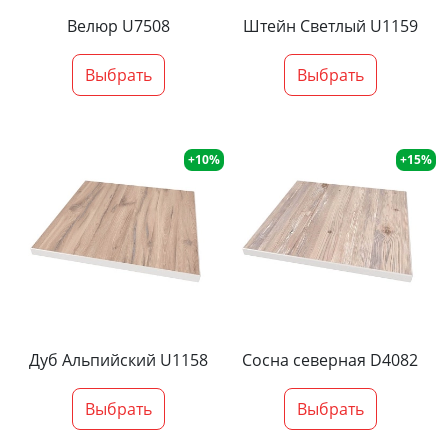
Велюр U7508
Штейн Светлый U1159
Выбрать
Выбрать
+10%
+15%
Дуб Альпийский U1158
Сосна северная D4082
Выбрать
Выбрать