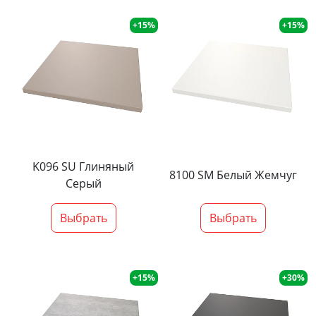
+15%
+15%
K096 SU Глиняный
8100 SM Белый Жемчуг
Серый
Выбрать
Выбрать
+15%
+30%