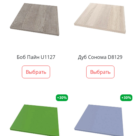
Боб Пайн U1127
Дуб Сонома D8129
Выбрать
Выбрать
+30%
+30%