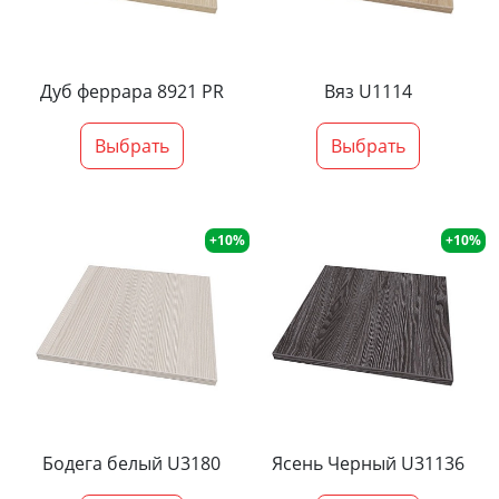
Дуб феррара 8921 PR
Вяз U1114
Выбрать
Выбрать
+10%
+10%
Бодега белый U3180
Ясень Черный U31136