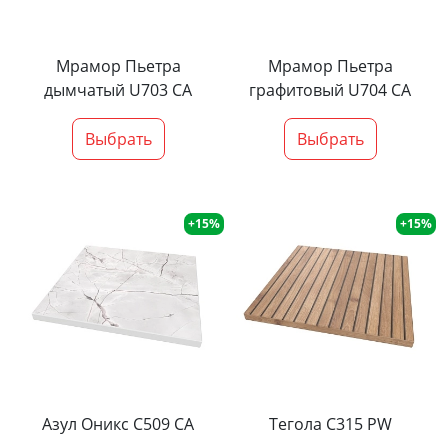
Мрамор Пьетра
Мрамор Пьетра
дымчатый U703 CA
графитовый U704 CA
Выбрать
Выбрать
+15%
+15%
Азул Оникс С509 СА
Тегола С315 PW