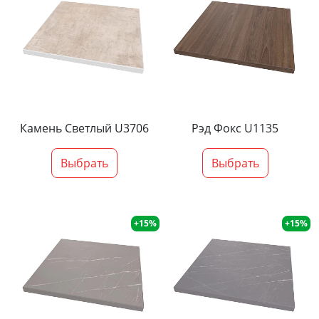
Камень Светлый U3706
Рэд Фокс U1135
Выбрать
Выбрать
+15%
+15%