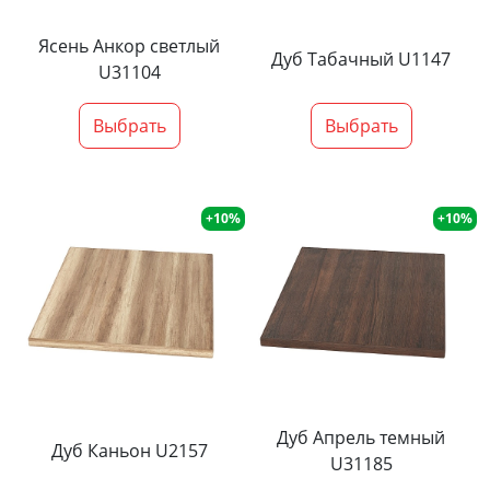
Ясень Анкор светлый
Дуб Табачный U1147
U31104
Выбрать
Выбрать
+10%
+10%
Дуб Апрель темный
Дуб Каньон U2157
U31185