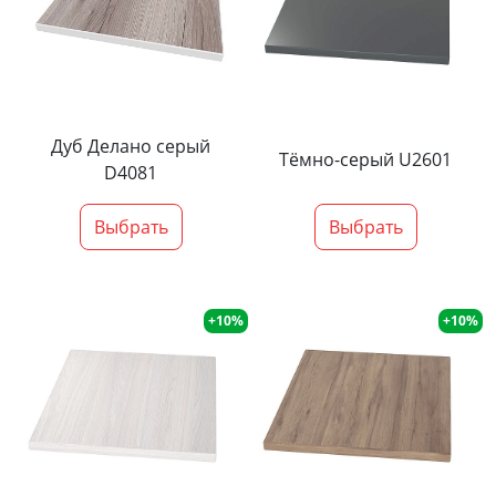
Дуб Делано серый
Тёмно-серый U2601
D4081
Выбрать
Выбрать
+10%
+10%