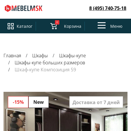
8 (495) 740-75-18
0
Toggle
Каталог
Корзина
Меню
navigation
Главная
Шкафы
Шкафы-купе
Шкафы-купе больших размеров
Шкаф-купе Композиция 59
-15%
New
Доставка от 7 дней