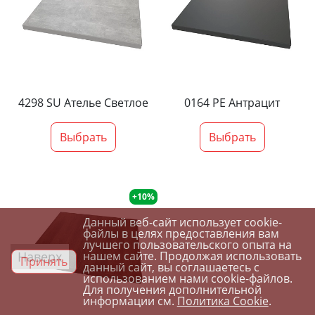
4298 SU Ателье Светлое
0164 PE Антрацит
Выбрать
Выбрать
+10%
Данный веб-сайт использует cookie-
файлы в целях предоставления вам
лучшего пользовательского опыта на
Наверх
нашем сайте. Продолжая использовать
Принять
данный сайт, вы соглашаетесь с
использованием нами cookie-файлов.
Для получения дополнительной
информации см.
Политика Cookie
.