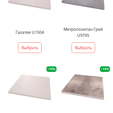
Метрополитан Грей
Галатея U1504
U9705
Выбрать
Выбрать
+10%
+10%