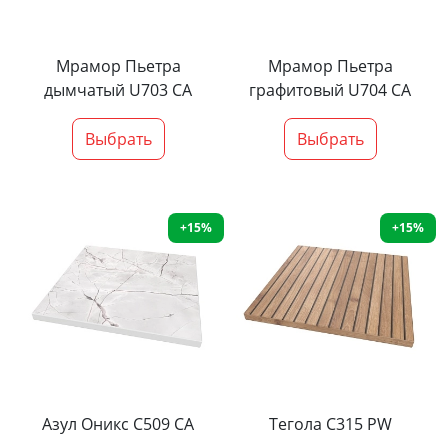
Мрамор Пьетра
Мрамор Пьетра
дымчатый U703 CA
графитовый U704 CA
Выбрать
Выбрать
+15%
+15%
Азул Оникс С509 СА
Тегола С315 PW