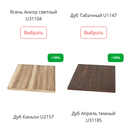
Ясень Анкор светлый
Дуб Табачный U1147
U31104
Выбрать
Выбрать
+10%
+10%
Дуб Апрель темный
Дуб Каньон U2157
U31185