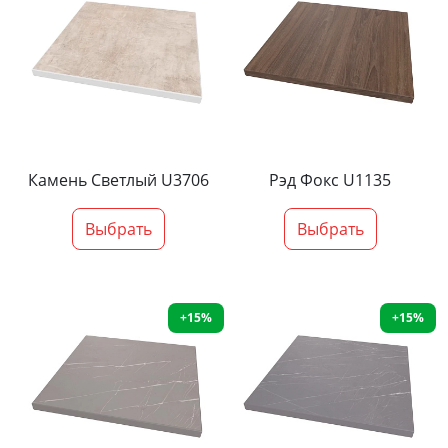
Камень Светлый U3706
Рэд Фокс U1135
Выбрать
Выбрать
+15%
+15%