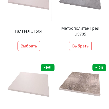
Метрополитан Грей
Галатея U1504
U9705
Выбрать
Выбрать
+10%
+10%