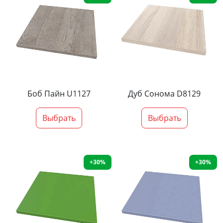
Боб Пайн U1127
Дуб Сонома D8129
Выбрать
Выбрать
+30%
+30%