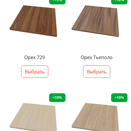
Орех 729
Орех Тьеполо
Выбрать
Выбрать
+10%
+10%