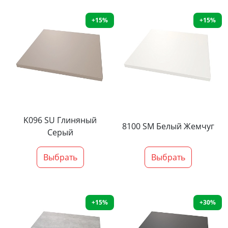
+15%
+15%
K096 SU Глиняный
8100 SM Белый Жемчуг
Серый
Выбрать
Выбрать
+15%
+30%