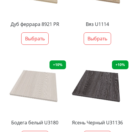
Дуб феррара 8921 PR
Вяз U1114
Выбрать
Выбрать
+10%
+10%
Бодега белый U3180
Ясень Черный U31136