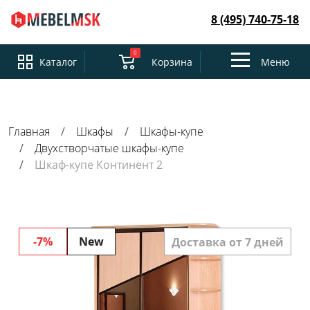
8 (495) 740-75-18
0
Toggle
Каталог
Корзина
Меню
navigation
Главная
Шкафы
Шкафы-купе
Двухстворчатые шкафы-купе
Шкаф-купе Континент 2
-7%
New
Доставка от 7 дней