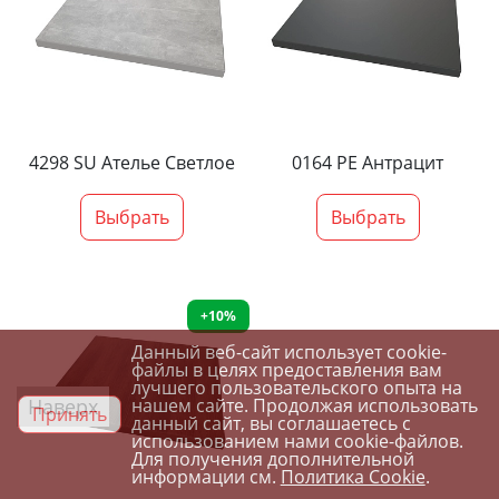
4298 SU Ателье Светлое
0164 PE Антрацит
Выбрать
Выбрать
+10%
Данный веб-сайт использует cookie-
файлы в целях предоставления вам
лучшего пользовательского опыта на
Наверх
нашем сайте. Продолжая использовать
Принять
данный сайт, вы соглашаетесь с
использованием нами cookie-файлов.
Для получения дополнительной
информации см.
Политика Cookie
.