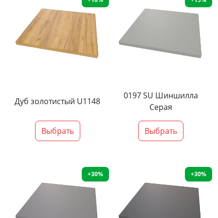
0197 SU Шиншилла
Дуб золотистый U1148
Серая
Выбрать
Выбрать
+30%
+30%