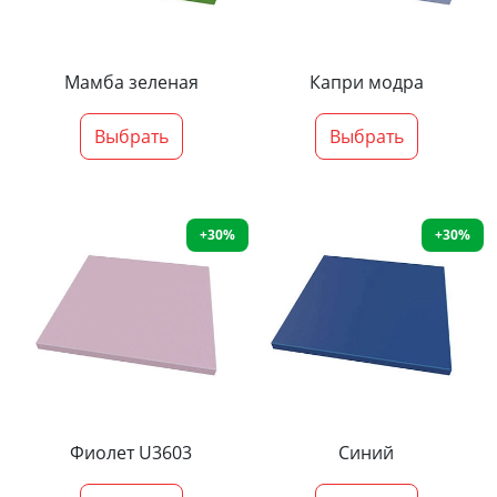
Мамба зеленая
Капри модра
Выбрать
Выбрать
+30%
+30%
Фиолет U3603
Синий