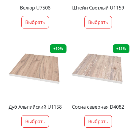
Велюр U7508
Штейн Светлый U1159
Выбрать
Выбрать
+10%
+15%
Дуб Альпийский U1158
Сосна северная D4082
Выбрать
Выбрать