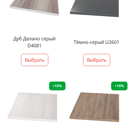
Дуб Делано серый
Тёмно-серый U2601
D4081
Выбрать
Выбрать
+10%
+10%