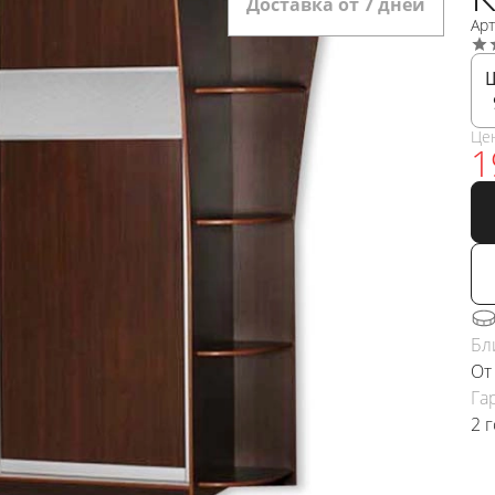
Доставка от 7 дней
Арт
Це
1
Бл
От
Га
2 