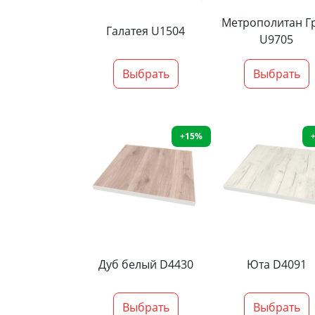
Метрополитан Г
Галатея U1504
U9705
Выбрать
Выбрать
+15%
Дуб белый D4430
Юта D4091
Выбрать
Выбрать