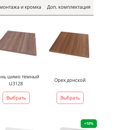
 монтажа и кромка
Доп. комплектация
ень шимо темный
Орех донской
U3128
Выбрать
Выбрать
+10%