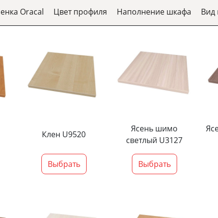
енка Oracal
Цвет профиля
Наполнение шкафа
Вид
Ясень шимо
Яс
Клен U9520
светлый U3127
Выбрать
Выбрать