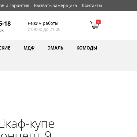
ов и Гарантия
Вызвать замерщика
Контакты
5-18
0
Режим работы:
с 09:00 до 21:00
ок
СКИЕ
МДФ
ЭМАЛЬ
КОМОДЫ
Шкаф-купе
онцепт 9