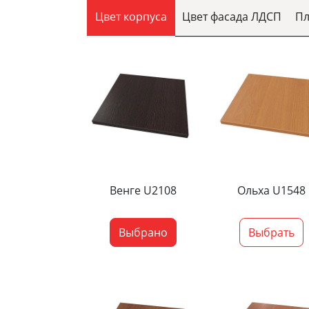
Цвет корпуса
Цвет фасада ЛДСП
Пл
Венге U2108
Ольха U1548
Выбрано
Выбрать