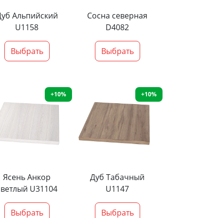
Дуб Альпийский
Сосна северная
U1158
D4082
Выбрать
Выбрать
+10%
+10%
Ясень Анкор
Дуб Табачный
светлый U31104
U1147
Выбрать
Выбрать