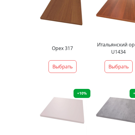
Итальянский ор
Орех 317
U1434
Выбрать
Выбрать
+10%