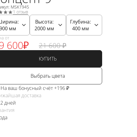
икул: MSK1945
1 отзыв
Ширина:
Высота:
Глубина:
900
мм
2000
мм
400
мм
на от
9 600
₽
21 600
₽
КУПИТЬ
Выбрать цвета
На ваш бонусный счёт +196 ₽
ижайшая доставка
 2 дней
рантия
года