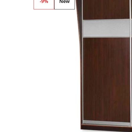
-9%
New