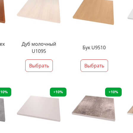
ех
Дуб молочный
Бук U9510
U1095
Выбрать
Выбрать
+10%
+10%
+10%