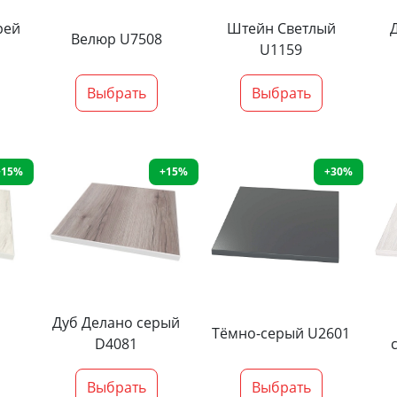
рей
Штейн Светлый
Велюр U7508
U1159
Выбрать
Выбрать
+15%
+15%
+30%
Дуб Делано серый
Тёмно-серый U2601
D4081
Выбрать
Выбрать