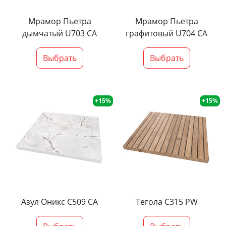
Мрамор Пьетра
Мрамор Пьетра
дымчатый U703 CA
графитовый U704 CA
Выбрать
Выбрать
+15%
+15%
Азул Оникс С509 СА
Тегола С315 PW