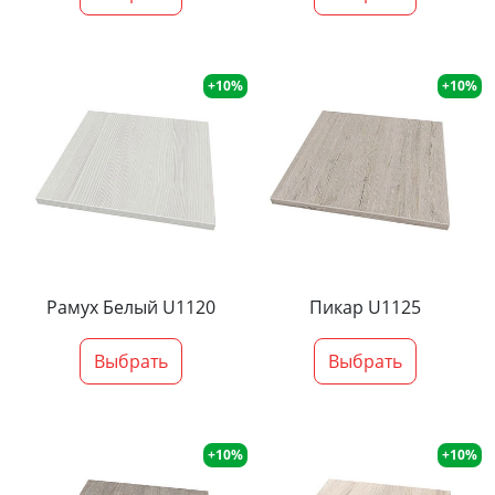
+10%
+10%
Рамух Белый U1120
Пикар U1125
Выбрать
Выбрать
+10%
+10%