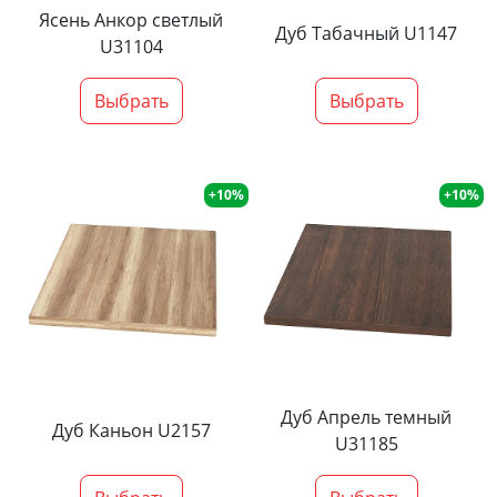
Ясень Анкор светлый
Дуб Табачный U1147
U31104
Выбрать
Выбрать
+10%
+10%
Дуб Апрель темный
Дуб Каньон U2157
U31185