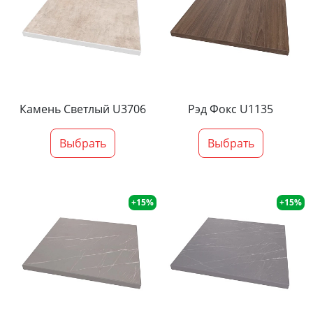
Камень Светлый U3706
Рэд Фокс U1135
Выбрать
Выбрать
+15%
+15%