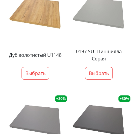
0197 SU Шиншилла
Дуб золотистый U1148
Серая
Выбрать
Выбрать
+30%
+30%