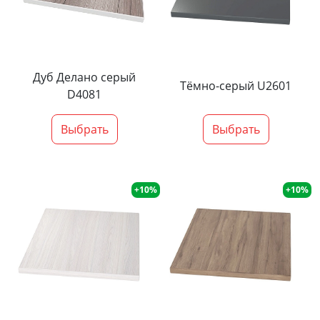
Дуб Делано серый
Тёмно-серый U2601
D4081
Выбрать
Выбрать
+10%
+10%