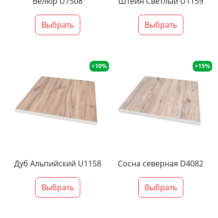
Велюр U7508
Штейн Светлый U1159
Выбрать
Выбрать
+10%
+15%
Дуб Альпийский U1158
Сосна северная D4082
Выбрать
Выбрать