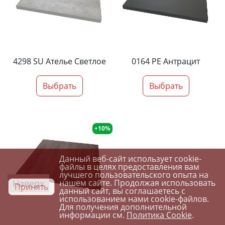
4298 SU Ателье Светлое
0164 PE Антрацит
Выбрать
Выбрать
+10%
Данный веб-сайт использует cookie-
файлы в целях предоставления вам
лучшего пользовательского опыта на
Наверх
нашем сайте. Продолжая использовать
Принять
данный сайт, вы соглашаетесь с
использованием нами cookie-файлов.
Для получения дополнительной
информации см.
Политика Cookie
.