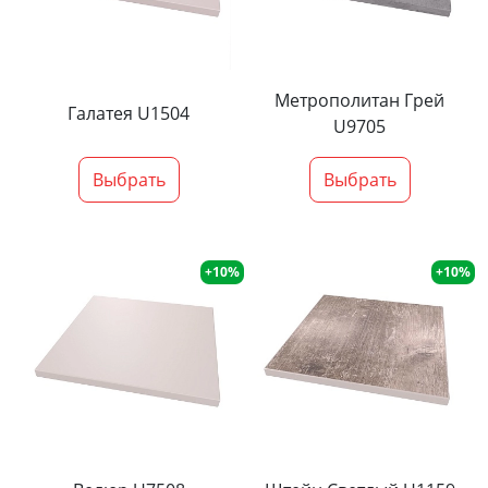
Метрополитан Грей
Галатея U1504
U9705
Выбрать
Выбрать
+10%
+10%