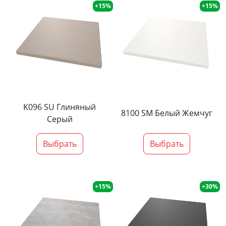
+15%
+15%
K096 SU Глиняный
8100 SM Белый Жемчуг
Серый
Выбрать
Выбрать
+15%
+30%