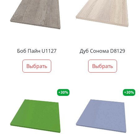
Боб Пайн U1127
Дуб Сонома D8129
Выбрать
Выбрать
+30%
+30%