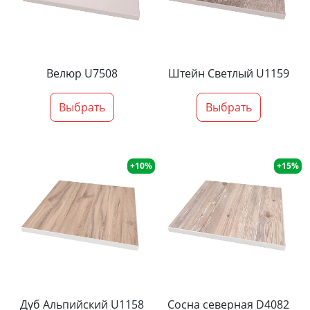
Велюр U7508
Штейн Светлый U1159
Выбрать
Выбрать
+10%
+15%
Дуб Альпийский U1158
Сосна северная D4082