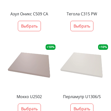
Азул Оникс С509 СА
Тегола С315 PW
Выбрать
Выбрать
+10%
+10%
Мокко U2502
Перламутр U1306/S
Выбрать
Выбрать