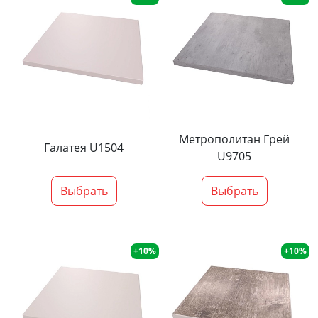
Метрополитан Грей
Галатея U1504
U9705
Выбрать
Выбрать
+10%
+10%