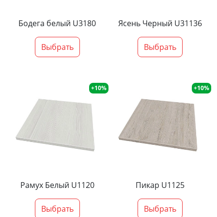
Бодега белый U3180
Ясень Черный U31136
Выбрать
Выбрать
+10%
+10%
Рамух Белый U1120
Пикар U1125
Выбрать
Выбрать