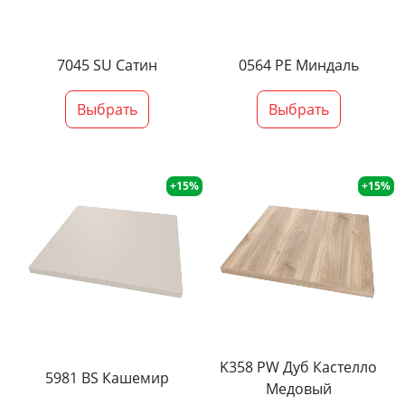
7045 SU Сатин
0564 PE Миндаль
Выбрать
Выбрать
+15%
+15%
K358 PW Дуб Кастелло
5981 BS Кашемир
Медовый