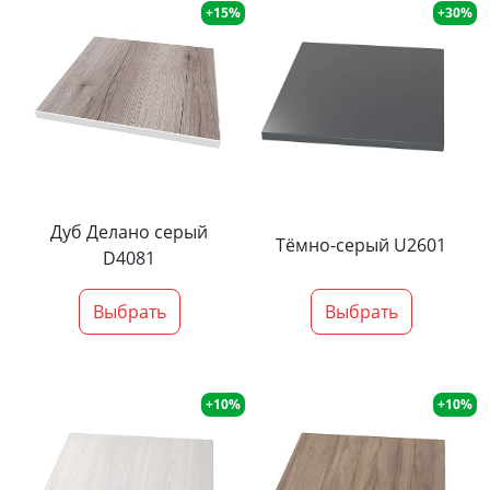
+15%
+30%
Дуб Делано серый
Тёмно-серый U2601
D4081
Выбрать
Выбрать
+10%
+10%