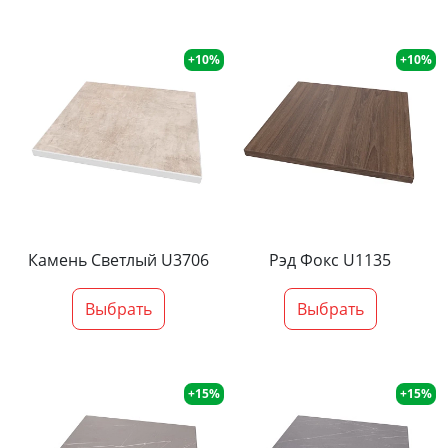
+10%
+10%
Камень Светлый U3706
Рэд Фокс U1135
Выбрать
Выбрать
+15%
+15%