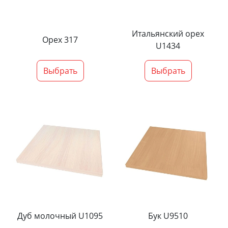
Итальянский орех
Орех 317
U1434
Выбрать
Выбрать
Дуб молочный U1095
Бук U9510