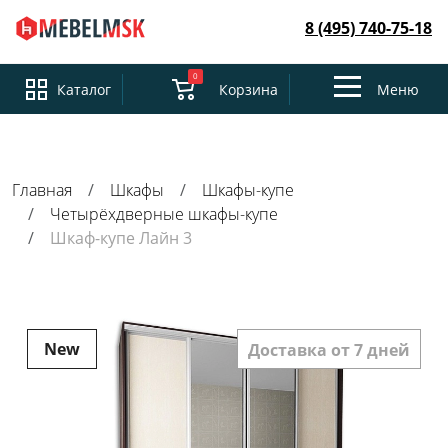
8 (495) 740-75-18
0
Toggle
Каталог
Корзина
Меню
navigation
Главная
Шкафы
Шкафы-купе
Четырёхдверные шкафы-купе
Шкаф-купе Лайн 3
New
Доставка от 7 дней