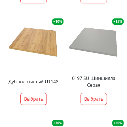
+10%
+15%
0197 SU Шиншилла
Дуб золотистый U1148
Серая
Выбрать
Выбрать
+30%
+30%