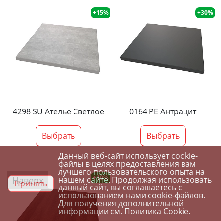
+15%
+30%
4298 SU Ателье Светлое
0164 PE Антрацит
Выбрать
Выбрать
Данный веб-сайт использует cookie-
файлы в целях предоставления вам
лучшего пользовательского опыта на
+10%
Наверх
нашем сайте. Продолжая использовать
Принять
данный сайт, вы соглашаетесь с
использованием нами cookie-файлов.
Для получения дополнительной
информации см.
Политика Cookie
.