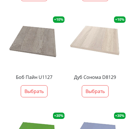
+10%
+10%
Боб Пайн U1127
Дуб Сонома D8129
Выбрать
Выбрать
+30%
+30%