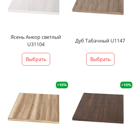
Ясень Анкор светлый
Дуб Табачный U1147
U31104
Выбрать
Выбрать
+10%
+10%