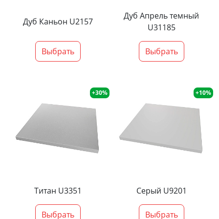
Дуб Апрель темный
Дуб Каньон U2157
U31185
Выбрать
Выбрать
+30%
+10%
Титан U3351
Серый U9201
Выбрать
Выбрать