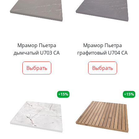
Мрамор Пьетра
Мрамор Пьетра
дымчатый U703 CA
графитовый U704 CA
Выбрать
Выбрать
+15%
+15%