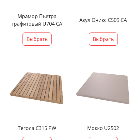
Мрамор Пьетра
Азул Оникс С509 СА
графитовый U704 CA
Выбрать
Выбрать
Тегола С315 PW
Мокко U2502