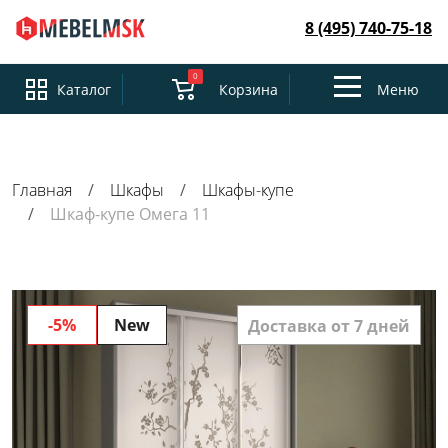
8 (495) 740-75-18
0
Toggle
Каталог
Корзина
Меню
navigation
Главная
Шкафы
Шкафы-купе
Шкаф-купе Омега 11
-5%
New
Доставка от 7 дней