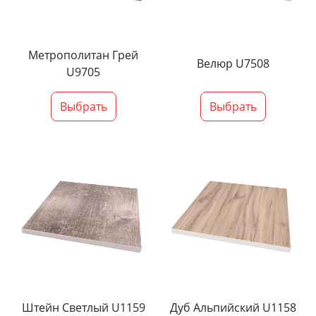
Метрополитан Грей
Велюр U7508
U9705
Выбрать
Выбрать
Штейн Светлый U1159
Дуб Альпийский U1158