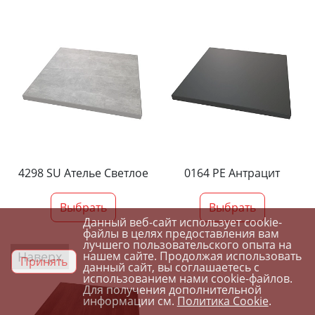
4298 SU Ателье Светлое
0164 PE Антрацит
Выбрать
Выбрать
Данный веб-сайт использует cookie-
файлы в целях предоставления вам
лучшего пользовательского опыта на
Наверх
нашем сайте. Продолжая использовать
Принять
данный сайт, вы соглашаетесь с
использованием нами cookie-файлов.
Для получения дополнительной
информации см.
Политика Cookie
.