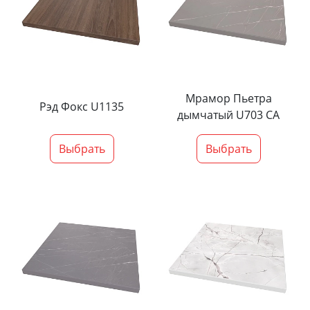
Мрамор Пьетра
Рэд Фокс U1135
дымчатый U703 CA
Выбрать
Выбрать