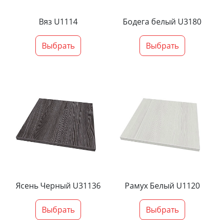
Вяз U1114
Бодега белый U3180
Выбрать
Выбрать
Ясень Черный U31136
Рамух Белый U1120
Выбрать
Выбрать