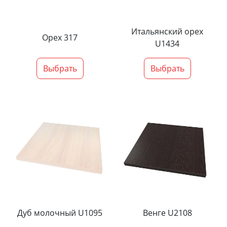
Итальянский орех
Орех 317
U1434
Выбрать
Выбрать
Дуб молочный U1095
Венге U2108