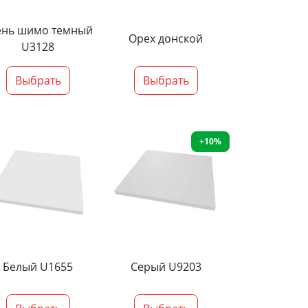
ень шимо темный
Орех донской
U3128
Выбрать
Выбрать
+10%
Белый U1655
Серый U9203