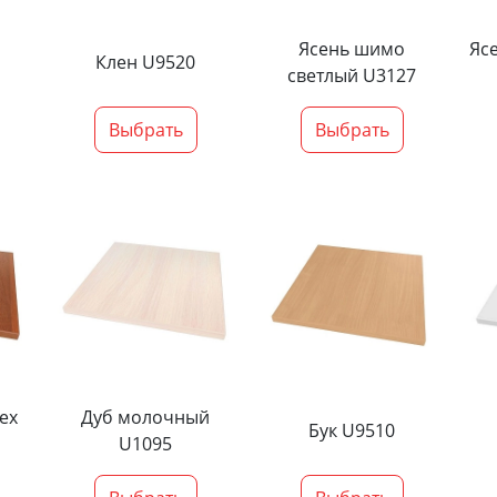
Ясень шимо
Яс
Клен U9520
светлый U3127
Выбрать
Выбрать
ех
Дуб молочный
Бук U9510
U1095