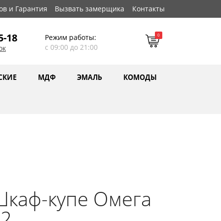
ов и Гарантия
Вызвать замерщика
Контакты
5-18
0
Режим работы:
с 09:00 до 21:00
ок
СКИЕ
МДФ
ЭМАЛЬ
КОМОДЫ
каф-купе Омега
12