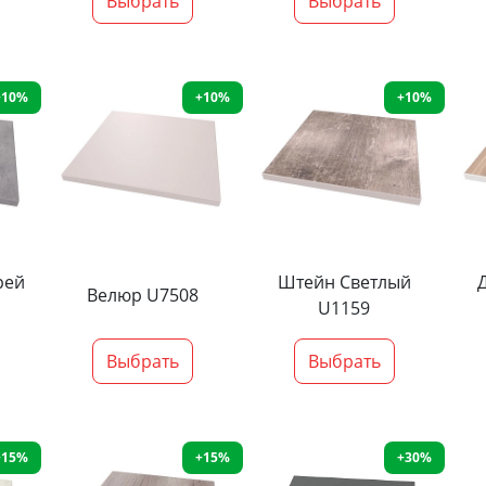
Выбрать
Выбрать
+10%
+10%
+10%
рей
Штейн Светлый
Велюр U7508
U1159
Выбрать
Выбрать
+15%
+15%
+30%