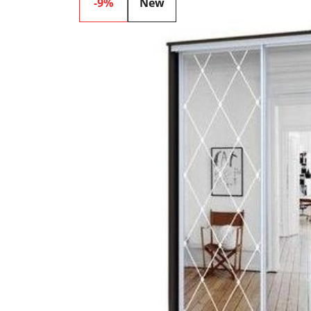
-9%
New