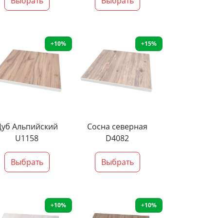
Выбрать
Выбрать
+10%
+15%
Дуб Альпийский
Сосна северная
U1158
D4082
Выбрать
Выбрать
+10%
+10%