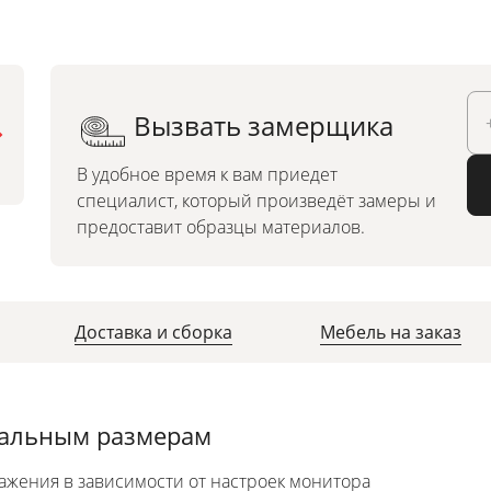
Вызвать замерщика
Можно заказать по
индивидуальным размерам
В удобное время к вам приедет
специалист, который произведёт замеры и
предоставит образцы материалов.
Доставка и сборка
Мебель на заказ
уальным размерам
ажения в зависимости от настроек монитора