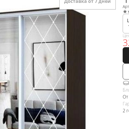
Доставка от 7 дней
Ар
Це
3
Бл
От
Га
2 