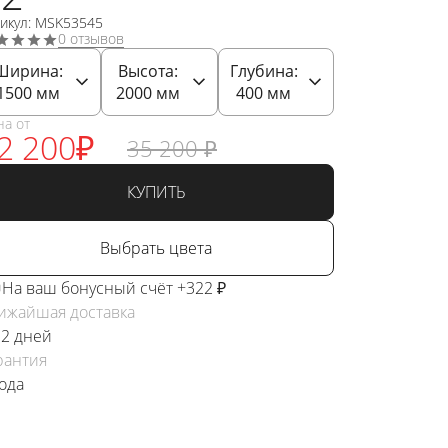
тикул: MSK53545
0 отзывов
Ширина:
Высота:
Глубина:
1500
мм
2000
мм
400
мм
на от
2 200
₽
35 200
₽
КУПИТЬ
Выбрать цвета
На ваш бонусный счёт +322 ₽
ижайшая доставка
 2 дней
рантия
года