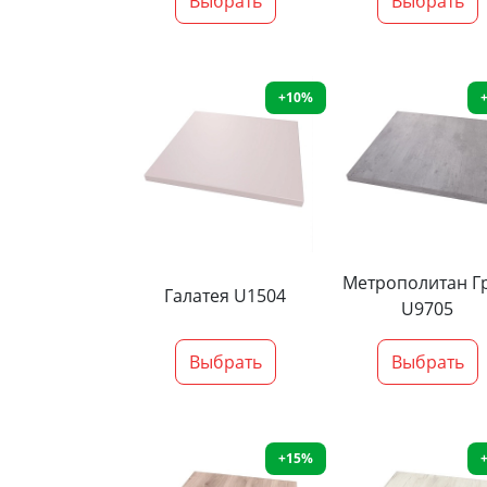
Выбрать
Выбрать
+10%
Метрополитан Г
Галатея U1504
U9705
Выбрать
Выбрать
+15%