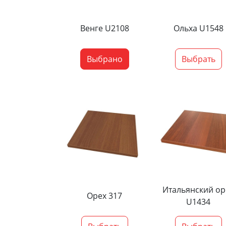
Венге U2108
Ольха U1548
Выбрано
Выбрать
Итальянский ор
Орех 317
U1434