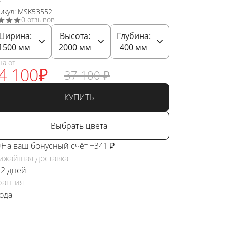
тикул: MSK53552
0 отзывов
Ширина:
Высота:
Глубина:
1500
мм
2000
мм
400
мм
на от
4 100
₽
37 100
₽
КУПИТЬ
Выбрать цвета
На ваш бонусный счёт +341 ₽
ижайшая доставка
 2 дней
рантия
года