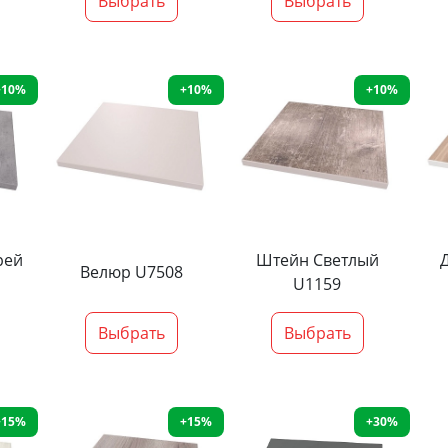
Выбрать
Выбрать
+10%
+10%
+10%
рей
Штейн Светлый
Велюр U7508
U1159
Выбрать
Выбрать
+15%
+15%
+30%