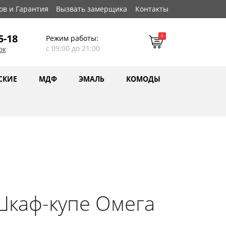
ов и Гарантия
Вызвать замерщика
Контакты
5-18
0
Режим работы:
с 09:00 до 21:00
ок
СКИЕ
МДФ
ЭМАЛЬ
КОМОДЫ
каф-купе Омега
4