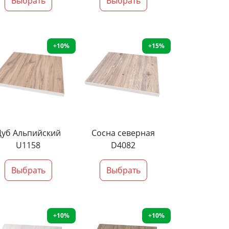
Выбрать
Выбрать
+10%
+15%
Дуб Альпийский
Сосна северная
U1158
D4082
Выбрать
Выбрать
+10%
+10%