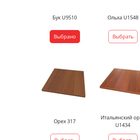
Бук U9510
Ольха U1548
Выбрано
Выбрать
Итальянский ор
Орех 317
U1434