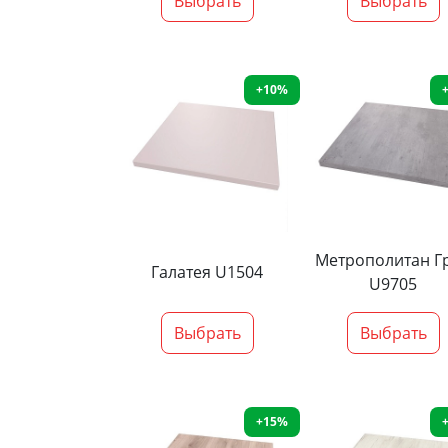
Выбрать
Выбрать
+10%
Метрополитан Г
Галатея U1504
U9705
Выбрать
Выбрать
+15%