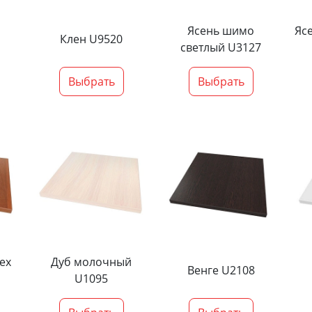
Ясень шимо
Яс
Клен U9520
светлый U3127
Выбрать
Выбрать
ех
Дуб молочный
Венге U2108
U1095