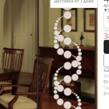
Доставка от 7 дней
Ар
Це
3
Бл
От
Га
2 