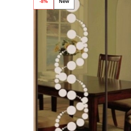
-8%
New