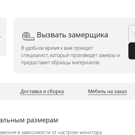
Вызвать замерщика
Можно заказать по
индивидуальным размерам
В удобное время к вам приедет
специалист, который произведёт замеры и
предоставит образцы материалов.
Доставка и сборка
Мебель на заказ
уальным размерам
ажения в зависимости от настроек монитора