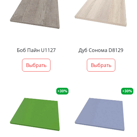
Боб Пайн U1127
Дуб Сонома D8129
Выбрать
Выбрать
+30%
+30%