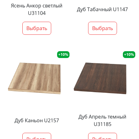
Ясень Анкор светлый
Дуб Табачный U1147
U31104
Выбрать
Выбрать
+10%
+10%
Дуб Апрель темный
Дуб Каньон U2157
U31185