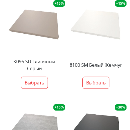
+15%
+15%
K096 SU Глиняный
8100 SM Белый Жемчуг
Серый
Выбрать
Выбрать
+15%
+30%