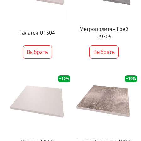
Метрополитан Грей
Галатея U1504
U9705
Выбрать
Выбрать
+10%
+10%