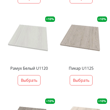
+10%
+10%
Рамух Белый U1120
Пикар U1125
Выбрать
Выбрать
+10%
+10%