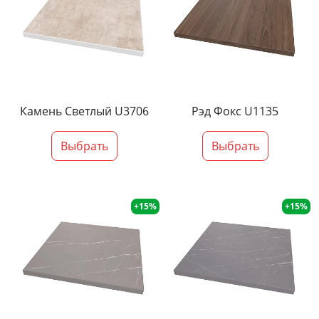
Камень Светлый U3706
Рэд Фокс U1135
Выбрать
Выбрать
+15%
+15%