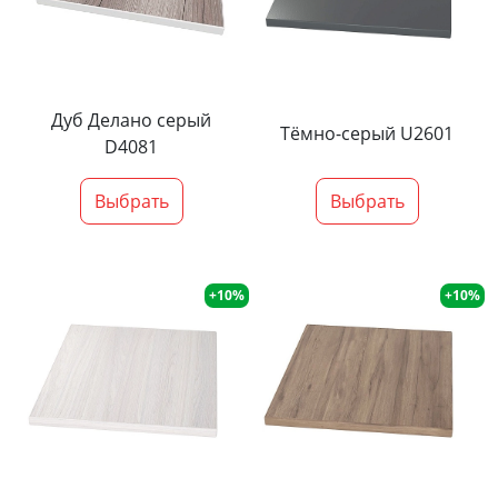
Дуб Делано серый
Тёмно-серый U2601
D4081
Выбрать
Выбрать
+10%
+10%