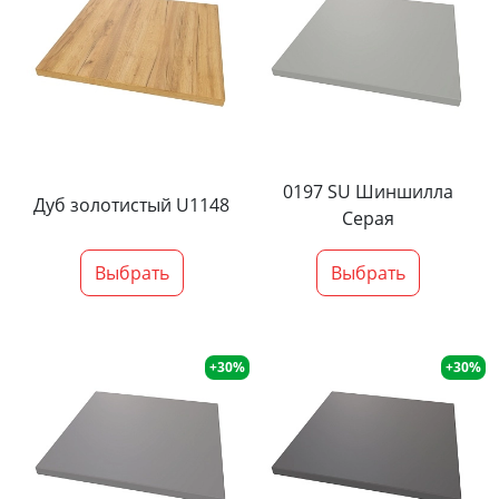
0197 SU Шиншилла
Дуб золотистый U1148
Серая
Выбрать
Выбрать
+30%
+30%