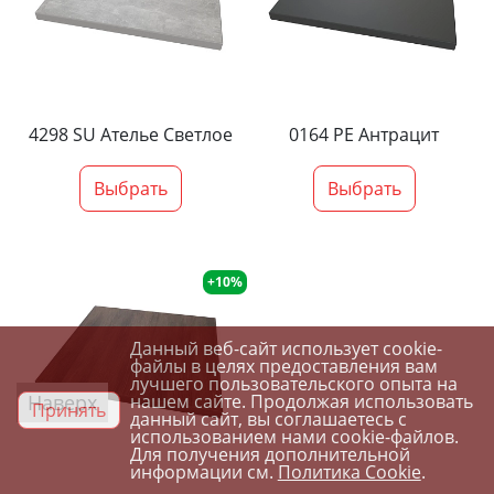
4298 SU Ателье Светлое
0164 PE Антрацит
Выбрать
Выбрать
+10%
Данный веб-сайт использует cookie-
файлы в целях предоставления вам
лучшего пользовательского опыта на
Наверх
нашем сайте. Продолжая использовать
Принять
данный сайт, вы соглашаетесь с
использованием нами cookie-файлов.
Для получения дополнительной
информации см.
Политика Cookie
.