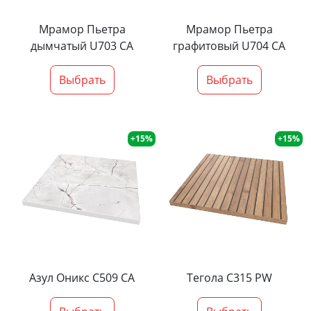
Мрамор Пьетра
Мрамор Пьетра
дымчатый U703 CA
графитовый U704 CA
Выбрать
Выбрать
+15%
+15%
Азул Оникс С509 СА
Тегола С315 PW