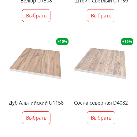
Велюр U7508
Штейн Светлый U1159
Выбрать
Выбрать
+10%
+15%
Дуб Альпийский U1158
Сосна северная D4082
Выбрать
Выбрать