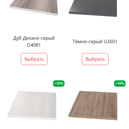
Дуб Делано серый
Тёмно-серый U2601
D4081
Выбрать
Выбрать
+10%
+10%