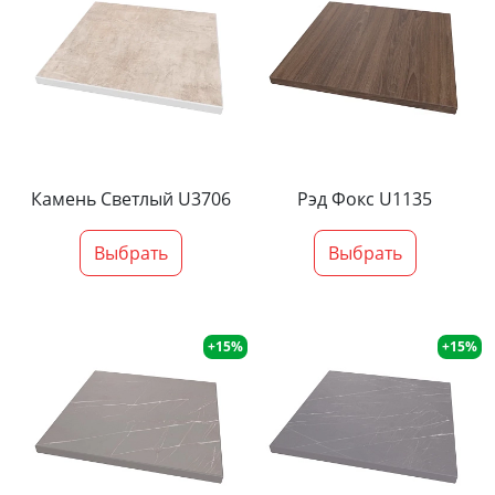
Камень Светлый U3706
Рэд Фокс U1135
Выбрать
Выбрать
+15%
+15%