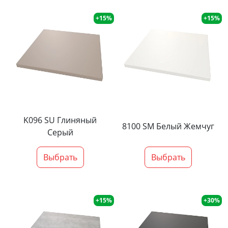
+15%
+15%
K096 SU Глиняный
8100 SM Белый Жемчуг
Серый
Выбрать
Выбрать
+15%
+30%