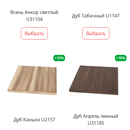
Ясень Анкор светлый
Дуб Табачный U1147
U31104
Выбрать
Выбрать
+10%
+10%
Дуб Апрель темный
Дуб Каньон U2157
U31185