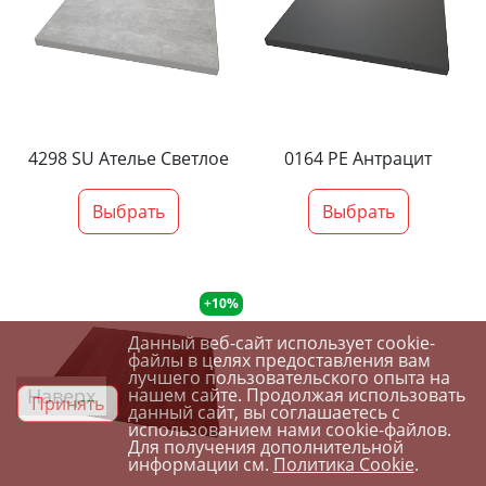
4298 SU Ателье Светлое
0164 PE Антрацит
Выбрать
Выбрать
+10%
Данный веб-сайт использует cookie-
файлы в целях предоставления вам
лучшего пользовательского опыта на
Наверх
нашем сайте. Продолжая использовать
Принять
данный сайт, вы соглашаетесь с
использованием нами cookie-файлов.
Для получения дополнительной
информации см.
Политика Cookie
.