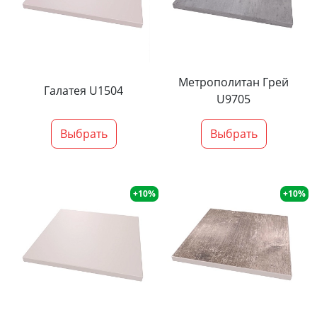
Метрополитан Грей
Галатея U1504
U9705
Выбрать
Выбрать
+10%
+10%