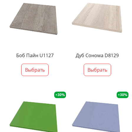
Боб Пайн U1127
Дуб Сонома D8129
Выбрать
Выбрать
+30%
+30%