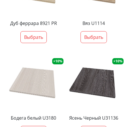
Дуб феррара 8921 PR
Вяз U1114
Выбрать
Выбрать
+10%
+10%
Бодега белый U3180
Ясень Черный U31136