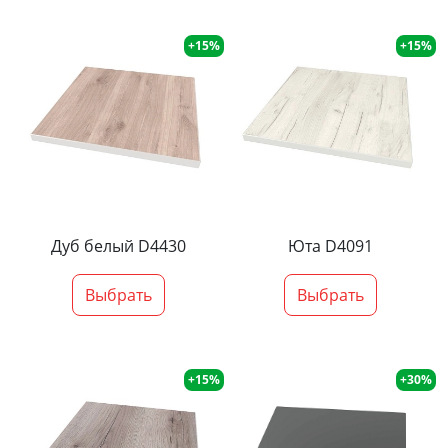
+15%
+15%
Дуб белый D4430
Юта D4091
Выбрать
Выбрать
+15%
+30%