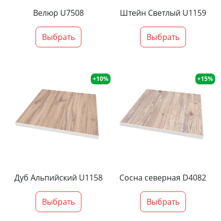
Велюр U7508
Штейн Светлый U1159
Выбрать
Выбрать
+10%
+15%
Дуб Альпийский U1158
Сосна северная D4082
Выбрать
Выбрать