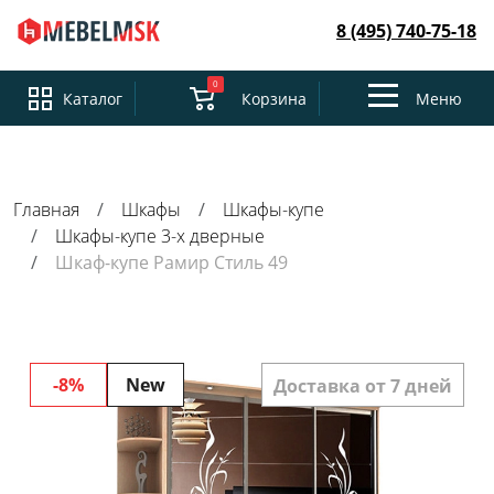
8 (495) 740-75-18
0
Toggle
Каталог
Корзина
Меню
navigation
Главная
Шкафы
Шкафы-купе
Шкафы-купе 3-х дверные
Шкаф-купе Рамир Стиль 49
-8%
New
Доставка от 7 дней