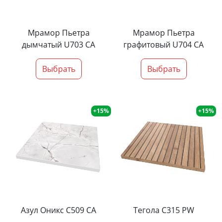
Мрамор Пьетра
Мрамор Пьетра
дымчатый U703 CA
графитовый U704 CA
Выбрать
Выбрать
+15%
+15%
Азул Оникс С509 СА
Тегола С315 PW