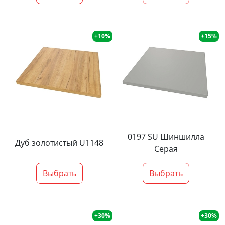
+10%
+15%
0197 SU Шиншилла
Дуб золотистый U1148
Серая
Выбрать
Выбрать
+30%
+30%