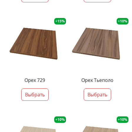
+15%
+10%
Орех 729
Орех Тьеполо
Выбрать
Выбрать
+10%
+10%