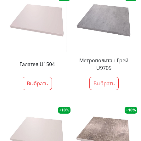
Метрополитан Грей
Галатея U1504
U9705
Выбрать
Выбрать
+10%
+10%