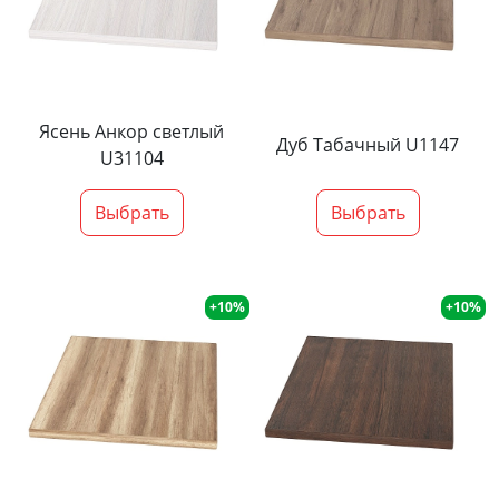
Ясень Анкор светлый
Дуб Табачный U1147
U31104
Выбрать
Выбрать
+10%
+10%