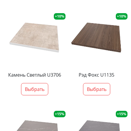
+10%
+10%
Камень Светлый U3706
Рэд Фокс U1135
Выбрать
Выбрать
+15%
+15%