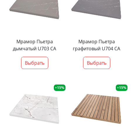
Мрамор Пьетра
Мрамор Пьетра
дымчатый U703 CA
графитовый U704 CA
Выбрать
Выбрать
+15%
+15%