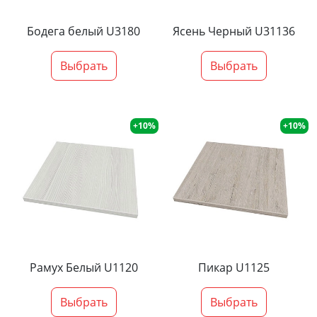
Бодега белый U3180
Ясень Черный U31136
Выбрать
Выбрать
+10%
+10%
Рамух Белый U1120
Пикар U1125
Выбрать
Выбрать