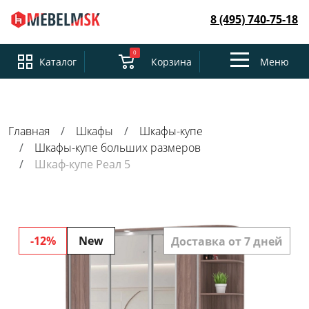
8 (495) 740-75-18
0
Toggle
Каталог
Корзина
Меню
navigation
Главная
Шкафы
Шкафы-купе
Шкафы-купе больших размеров
Шкаф-купе Реал 5
-12%
New
Доставка от 7 дней