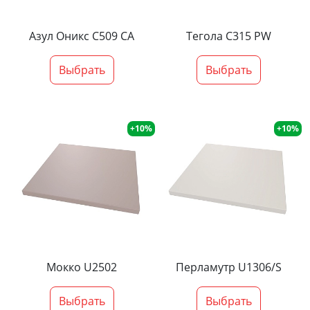
Азул Оникс С509 СА
Тегола С315 PW
Выбрать
Выбрать
+10%
+10%
Мокко U2502
Перламутр U1306/S
Выбрать
Выбрать