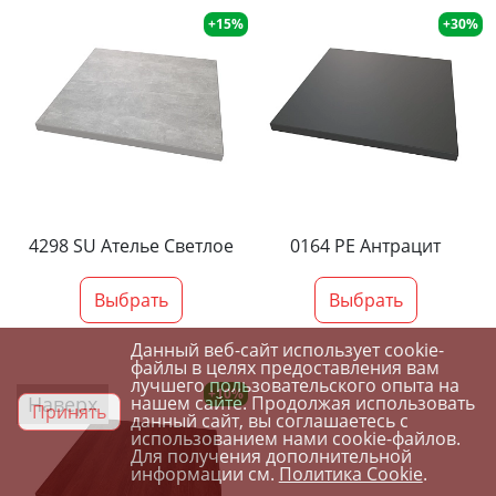
+15%
+30%
4298 SU Ателье Светлое
0164 PE Антрацит
Выбрать
Выбрать
Данный веб-сайт использует cookie-
файлы в целях предоставления вам
лучшего пользовательского опыта на
+10%
Наверх
нашем сайте. Продолжая использовать
Принять
данный сайт, вы соглашаетесь с
использованием нами cookie-файлов.
Для получения дополнительной
информации см.
Политика Cookie
.