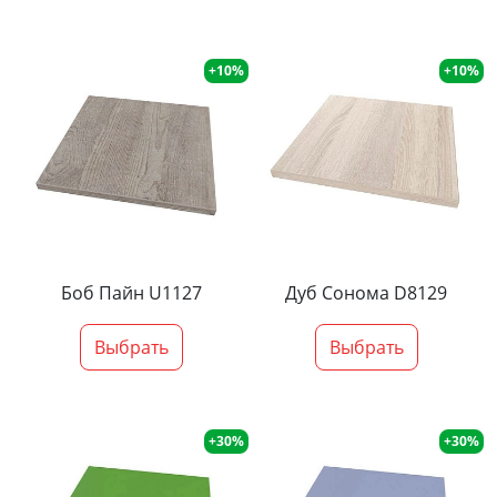
+10%
+10%
Боб Пайн U1127
Дуб Сонома D8129
Выбрать
Выбрать
+30%
+30%