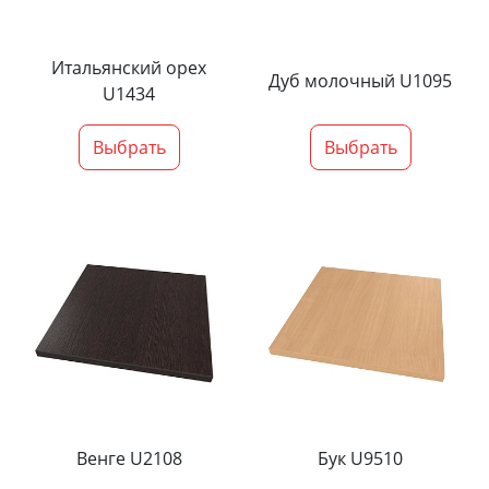
Итальянский орех
Дуб молочный U1095
U1434
Выбрать
Выбрать
Венге U2108
Бук U9510