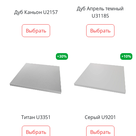
Дуб Апрель темный
Дуб Каньон U2157
U31185
Выбрать
Выбрать
+30%
+10%
Титан U3351
Серый U9201
Выбрать
Выбрать