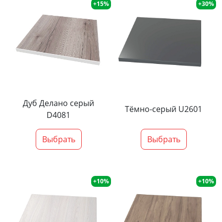
+15%
+30%
Дуб Делано серый
Тёмно-серый U2601
D4081
Выбрать
Выбрать
+10%
+10%