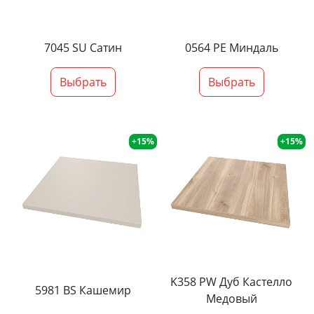
7045 SU Сатин
0564 PE Миндаль
Выбрать
Выбрать
+15%
+15%
K358 PW Дуб Кастелло
5981 BS Кашемир
Медовый