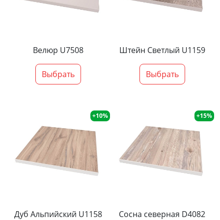
Велюр U7508
Штейн Светлый U1159
Выбрать
Выбрать
+10%
+15%
Дуб Альпийский U1158
Сосна северная D4082