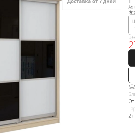
Доставка от 7 дней
Ар
Це
2
Бл
От
Га
2 