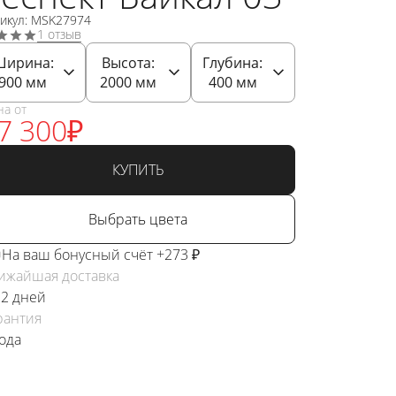
тикул: MSK27974
1 отзыв
Ширина:
Высота:
Глубина:
900
мм
2000
мм
400
мм
на от
7 300
₽
КУПИТЬ
Выбрать цвета
На ваш бонусный счёт +273 ₽
ижайшая доставка
 2 дней
рантия
года