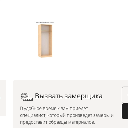
Вызвать замерщика
Можно заказать по
индивидуальным размерам
В удобное время к вам приедет
специалист, который произведёт замеры и
предоставит образцы материалов.