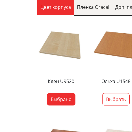
Цвет корпуса
Пленка Oracal
Доп. п
Клен U9520
Ольха U1548
Выбрано
Выбрать