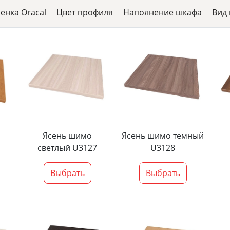
ленка Oracal
Цвет профиля
Наполнение шкафа
Вид
Ясень шимо
Ясень шимо темный
светлый U3127
U3128
Выбрать
Выбрать