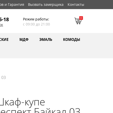
ов и Гарантия
Вызвать замерщика
Контакты
5-18
0
Режим работы:
с 09:00 до 21:00
ок
СКИЕ
МДФ
ЭМАЛЬ
КОМОДЫ
 03
Шкаф-купе
еспект Байкал 03