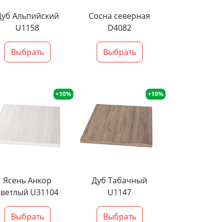
Дуб Альпийский
Сосна северная
U1158
D4082
Выбрать
Выбрать
+10%
+10%
Ясень Анкор
Дуб Табачный
светлый U31104
U1147
Выбрать
Выбрать