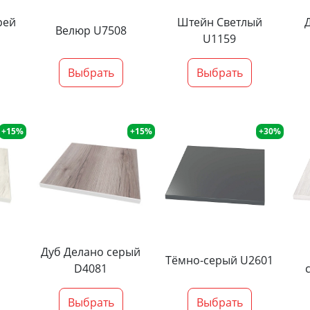
рей
Штейн Светлый
Велюр U7508
U1159
Выбрать
Выбрать
+15%
+15%
+30%
Дуб Делано серый
Тёмно-серый U2601
D4081
Выбрать
Выбрать