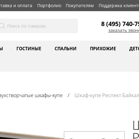
тавка и оплата
Портфолио
Покупателям
Поддержка клиент
8 (495) 740-7
заказать звон
Ы
ГОСТИНЫЕ
СПАЛЬНИ
ПРИХОЖИЕ
ДЕТ
вухстворчатые шкафы-купе
Шкаф-купе Респект Байкал
Р