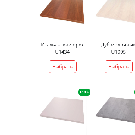
Итальянский орех
Дуб молочны
U1434
U1095
Выбрать
Выбрать
+10%