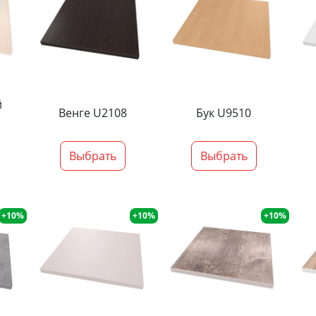
й
Венге U2108
Бук U9510
Выбрать
Выбрать
+10%
+10%
+10%