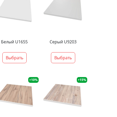
Белый U1655
Серый U9203
Выбрать
Выбрать
+10%
+15%