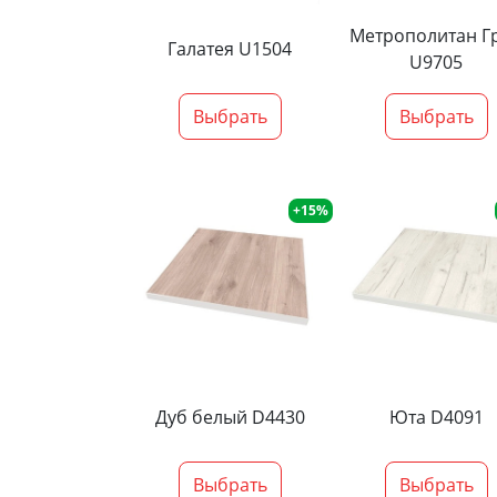
Метрополитан Г
Галатея U1504
U9705
Выбрать
Выбрать
+15%
Дуб белый D4430
Юта D4091
Выбрать
Выбрать