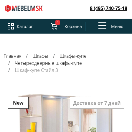
8 (495) 740-75-18
0
Toggle
Каталог
Корзина
Меню
navigation
Главная
Шкафы
Шкафы-купе
Четырёхдверные шкафы-купе
Шкаф-купе Стайл 3
New
Доставка от 7 дней