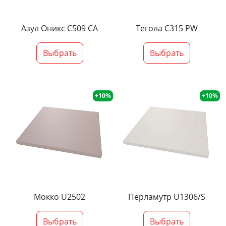
Азул Оникс С509 СА
Тегола С315 PW
Выбрать
Выбрать
+10%
+10%
Мокко U2502
Перламутр U1306/S
Выбрать
Выбрать