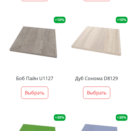
+10%
+10%
Боб Пайн U1127
Дуб Сонома D8129
Выбрать
Выбрать
+30%
+30%