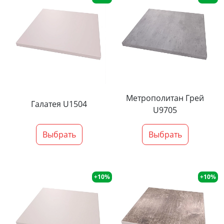
Метрополитан Грей
Галатея U1504
U9705
Выбрать
Выбрать
+10%
+10%