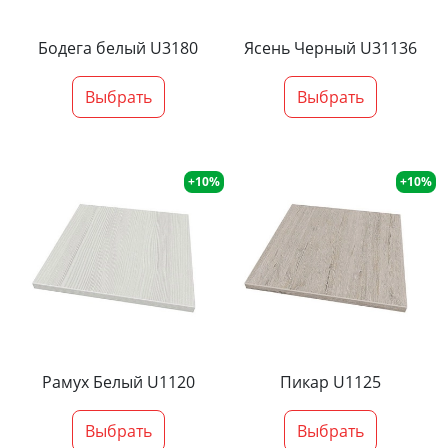
Бодега белый U3180
Ясень Черный U31136
Выбрать
Выбрать
+10%
+10%
Рамух Белый U1120
Пикар U1125
Выбрать
Выбрать