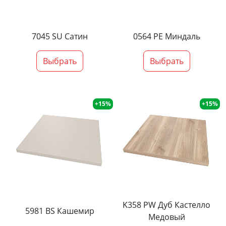
7045 SU Сатин
0564 PE Миндаль
Выбрать
Выбрать
+15%
+15%
K358 PW Дуб Кастелло
5981 BS Кашемир
Медовый