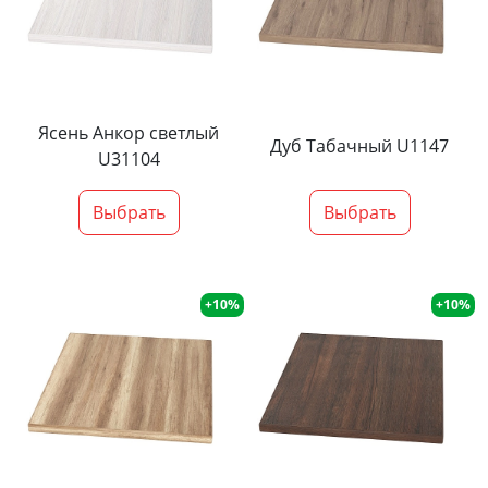
Ясень Анкор светлый
Дуб Табачный U1147
U31104
Выбрать
Выбрать
+10%
+10%