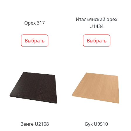
Итальянский орех
Орех 317
U1434
Выбрать
Выбрать
Венге U2108
Бук U9510