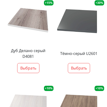
+15%
+30%
Дуб Делано серый
Тёмно-серый U2601
D4081
Выбрать
Выбрать
+10%
+10%