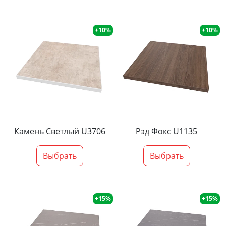
+10%
+10%
Камень Светлый U3706
Рэд Фокс U1135
Выбрать
Выбрать
+15%
+15%