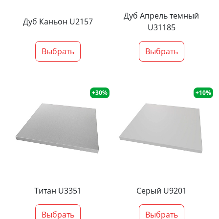
Дуб Апрель темный
Дуб Каньон U2157
U31185
Выбрать
Выбрать
+30%
+10%
Титан U3351
Серый U9201
Выбрать
Выбрать