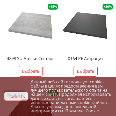
+15%
+30%
4298 SU Ателье Светлое
0164 PE Антрацит
Выбрать
Выбрать
Данный веб-сайт использует cookie-
файлы в целях предоставления вам
лучшего пользовательского опыта на
+10%
Наверх
нашем сайте. Продолжая использовать
Принять
данный сайт, вы соглашаетесь с
использованием нами cookie-файлов.
Для получения дополнительной
информации см.
Политика Cookie
.