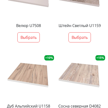
Велюр U7508
Штейн Светлый U1159
Выбрать
Выбрать
+10%
+15%
Дуб Альпийский U1158
Сосна северная D4082