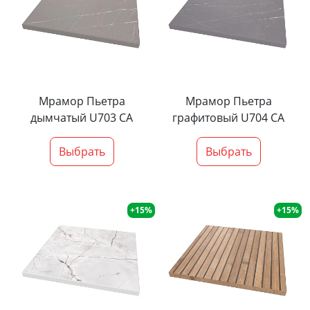
Мрамор Пьетра
Мрамор Пьетра
дымчатый U703 CA
графитовый U704 CA
Выбрать
Выбрать
+15%
+15%