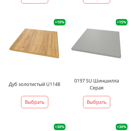
+10%
+15%
0197 SU Шиншилла
Дуб золотистый U1148
Серая
Выбрать
Выбрать
+30%
+30%