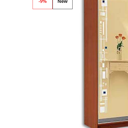
-9%
New