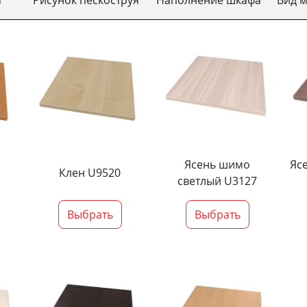
Ясень шимо
Яс
Клен U9520
светлый U3127
Выбрать
Выбрать