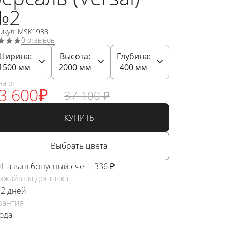
№2
икул: MSK1938
0 отзывов
Ширина:
Высота:
Глубина:
1500
мм
2000
мм
400
мм
на от
3 600
₽
37 100
₽
КУПИТЬ
Выбрать цвета
На ваш бонусный счёт +336 ₽
ижайшая доставка
 2 дней
рантия
года