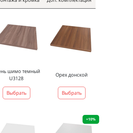
ень шимо темный
Орех донской
U3128
Выбрать
Выбрать
+10%