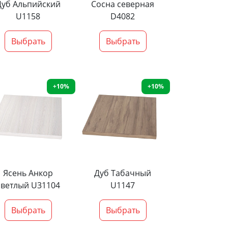
Дуб Альпийский
Сосна северная
U1158
D4082
Выбрать
Выбрать
+10%
+10%
Ясень Анкор
Дуб Табачный
светлый U31104
U1147
Выбрать
Выбрать