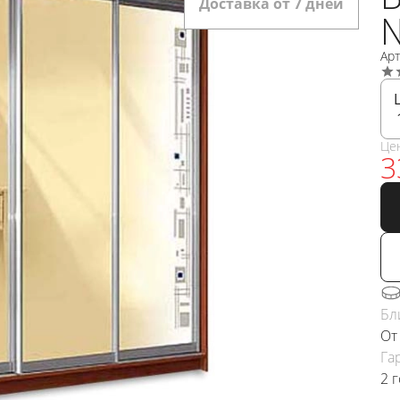
Доставка от 7 дней
Арт
Це
3
Бл
От
Га
2 