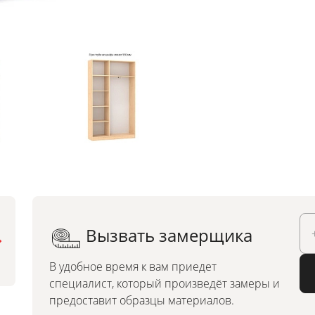
Вызвать замерщика
Можно заказать по
индивидуальным размерам
В удобное время к вам приедет
специалист, который произведёт замеры и
предоставит образцы материалов.