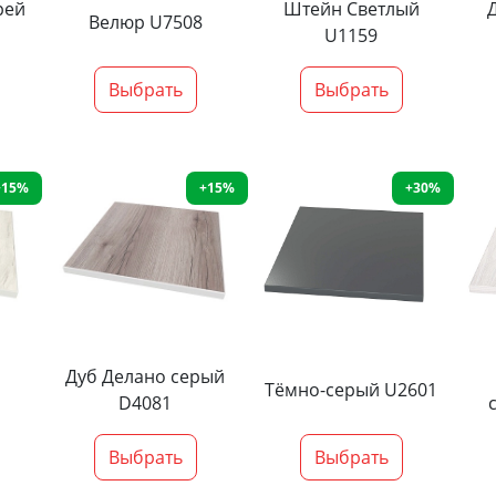
рей
Штейн Светлый
Велюр U7508
U1159
Выбрать
Выбрать
+15%
+15%
+30%
Дуб Делано серый
Тёмно-серый U2601
D4081
Выбрать
Выбрать