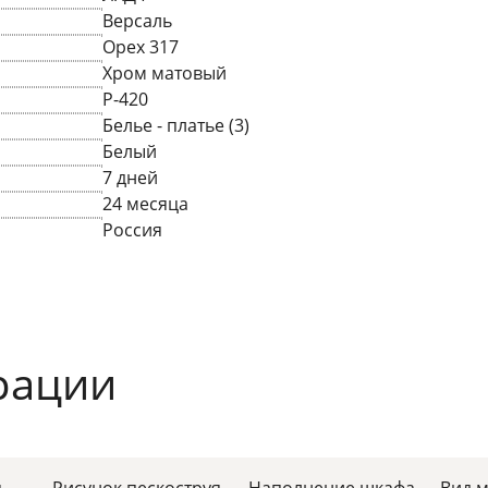
Версаль
Орех 317
Хром матовый
P-420
Белье - платье (3)
Белый
7 дней
24 месяца
Россия
рации
я
Рисунок пескоструя
Наполнение шкафа
Вид 