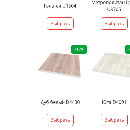
Метрополитан Г
Галатея U1504
U9705
Выбрать
Выбрать
+15%
Дуб белый D4430
Юта D4091
Выбрать
Выбрать