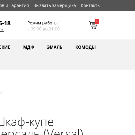
ов и Гарантия
Вызвать замерщика
Контакты
5-18
0
Режим работы:
с 09:00 до 21:00
ок
СКИЕ
МДФ
ЭМАЛЬ
КОМОДЫ
№2
Шкаф-купе
ерсаль (Versal)