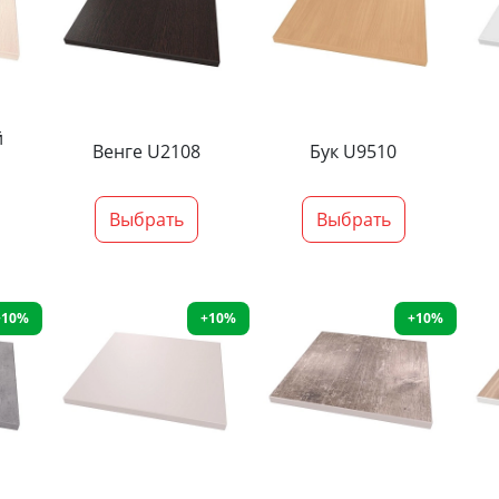
й
Венге U2108
Бук U9510
Выбрать
Выбрать
+10%
+10%
+10%