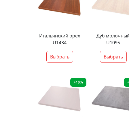
Итальянский орех
Дуб молочны
U1434
U1095
Выбрать
Выбрать
+10%