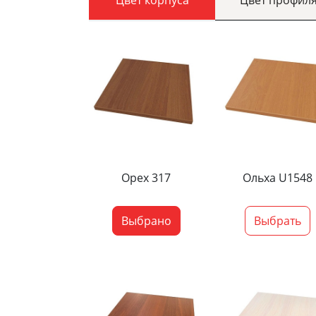
Орех 317
Ольха U1548
Выбрано
Выбрать