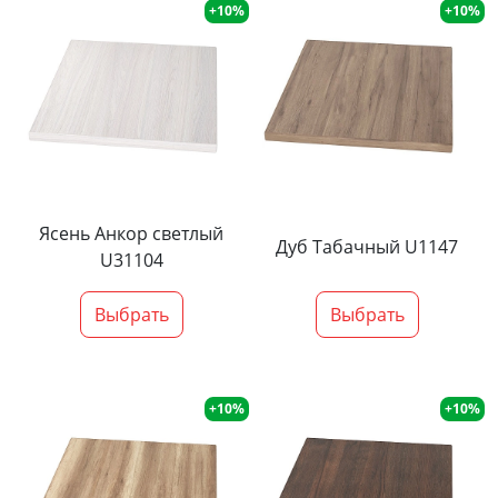
+10%
+10%
Ясень Анкор светлый
Дуб Табачный U1147
U31104
Выбрать
Выбрать
+10%
+10%