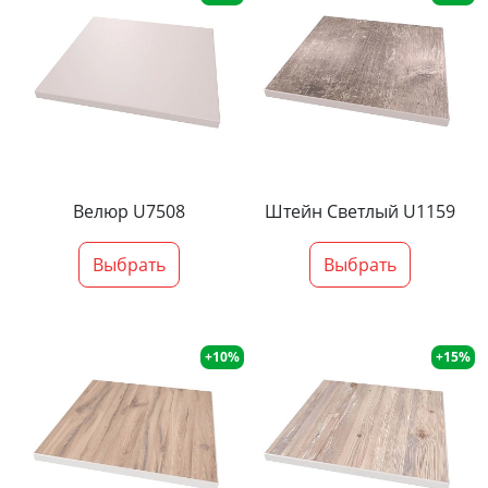
Велюр U7508
Штейн Светлый U1159
Выбрать
Выбрать
+10%
+15%