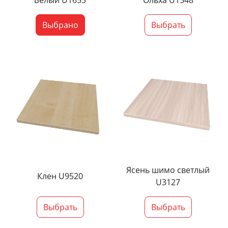
Белый U1655
Ольха U1548
Выбрано
Выбрать
Ясень шимо светлый
Клен U9520
U3127
Выбрать
Выбрать