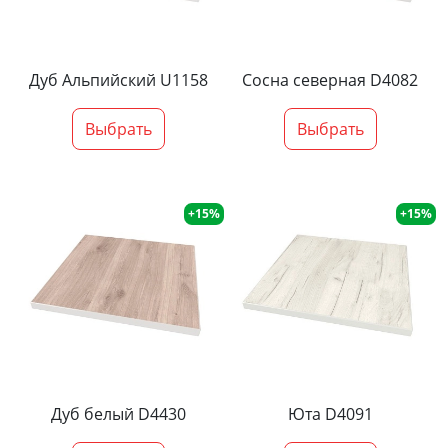
Дуб Альпийский U1158
Сосна северная D4082
Выбрать
Выбрать
+15%
+15%
Дуб белый D4430
Юта D4091