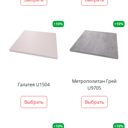
+10%
+10%
Метрополитан Грей
Галатея U1504
U9705
Выбрать
Выбрать
+10%
+10%