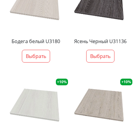
Бодега белый U3180
Ясень Черный U31136
Выбрать
Выбрать
+10%
+10%