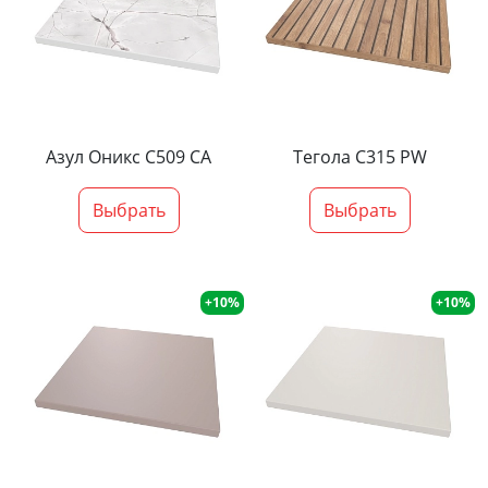
Азул Оникс С509 СА
Тегола С315 PW
Выбрать
Выбрать
+10%
+10%