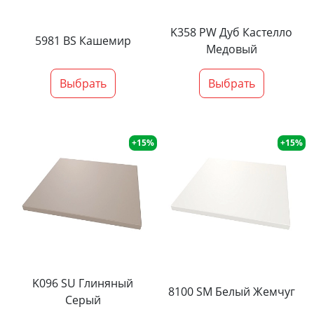
K358 PW Дуб Кастелло
5981 BS Кашемир
Медовый
Выбрать
Выбрать
+15%
+15%
K096 SU Глиняный
8100 SM Белый Жемчуг
Серый