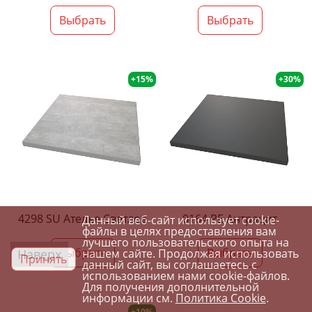
Выбрать
Выбрать
+15%
+30%
4298 SU Ателье Светлое
0164 PE Антрацит
Данный веб-сайт использует cookie-
файлы в целях предоставления вам
лучшего пользовательского опыта на
Выбрать
Выбрать
Наверх
нашем сайте. Продолжая использовать
Принять
данный сайт, вы соглашаетесь с
использованием нами cookie-файлов.
Для получения дополнительной
информации см.
Политика Cookie
.
+10%