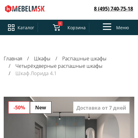
8 (495) 740-75-18
0
Toggle
Каталог
Корзина
Меню
navigation
Главная
Шкафы
Распашные шкафы
Четырёхдверные распашные шкафы
Шкаф Лорида 4.1
-50%
New
Доставка от 7 дней