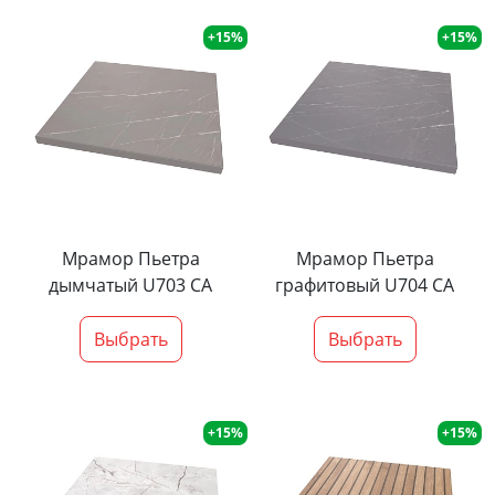
+15%
+15%
Мрамор Пьетра
Мрамор Пьетра
дымчатый U703 CA
графитовый U704 CA
Выбрать
Выбрать
+15%
+15%