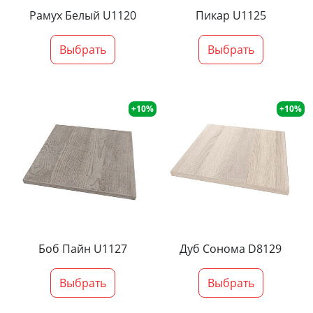
Рамух Белый U1120
Пикар U1125
Выбрать
Выбрать
+10%
+10%
Боб Пайн U1127
Дуб Сонома D8129
Выбрать
Выбрать