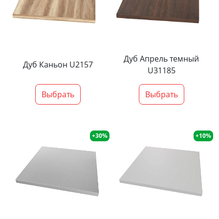
Дуб Апрель темный
Дуб Каньон U2157
U31185
Выбрать
Выбрать
+30%
+10%