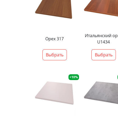
Итальянский ор
Орех 317
U1434
Выбрать
Выбрать
+10%