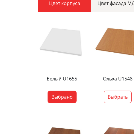
Цвет корпуса
Цвет фасада М
Белый U1655
Ольха U1548
Выбрано
Выбрать