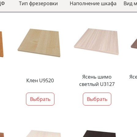
ДФ
Тип фрезеровки
Наполнение шкафа
Вид 
Ясень шимо
Яс
Клен U9520
светлый U3127
Выбрать
Выбрать