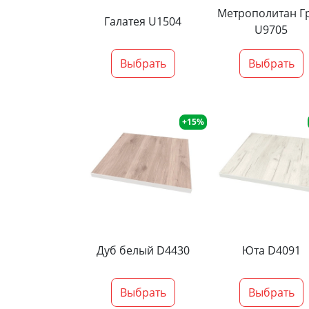
Метрополитан Г
Галатея U1504
U9705
Выбрать
Выбрать
+15%
Дуб белый D4430
Юта D4091
Выбрать
Выбрать