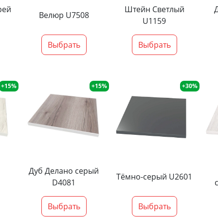
рей
Штейн Светлый
Велюр U7508
U1159
Выбрать
Выбрать
+15%
+15%
+30%
Дуб Делано серый
Тёмно-серый U2601
D4081
Выбрать
Выбрать