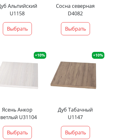
Дуб Альпийский
Сосна северная
U1158
D4082
Выбрать
Выбрать
+10%
+10%
Ясень Анкор
Дуб Табачный
светлый U31104
U1147
Выбрать
Выбрать