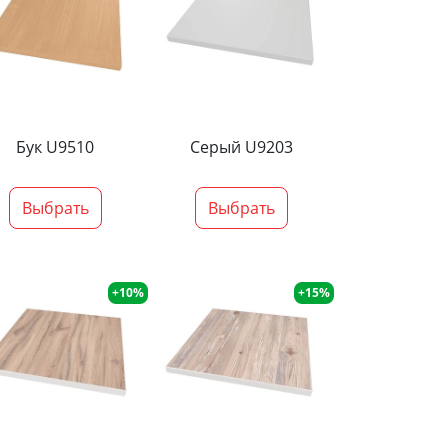
Бук U9510
Серый U9203
Выбрать
Выбрать
+10%
+15%