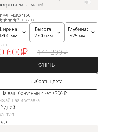
покрытием в эмали!
тикул: MSK87156
3 отзыва
Ширина:
Высота:
Глубина:
1800
мм
2700
мм
525
мм
на от
0 600
₽
141 200
₽
КУПИТЬ
Выбрать цвета
На ваш бонусный счёт +706 ₽
ижайшая доставка
 2 дней
рантия
года