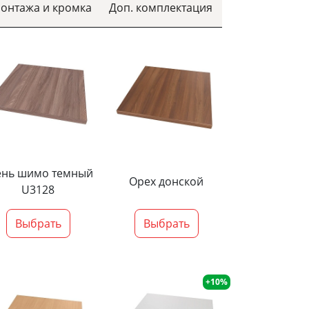
монтажа и кромка
Доп. комплектация
ень шимо темный
Орех донской
U3128
Выбрать
Выбрать
+10%