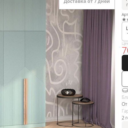
Доставка от 7 дней
Ар
Це
7
Бл
От
Га
2 