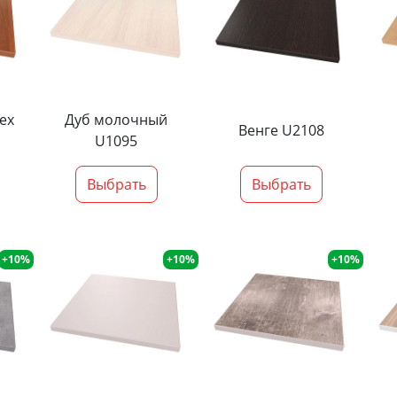
ех
Дуб молочный
Венге U2108
U1095
Выбрать
Выбрать
+10%
+10%
+10%