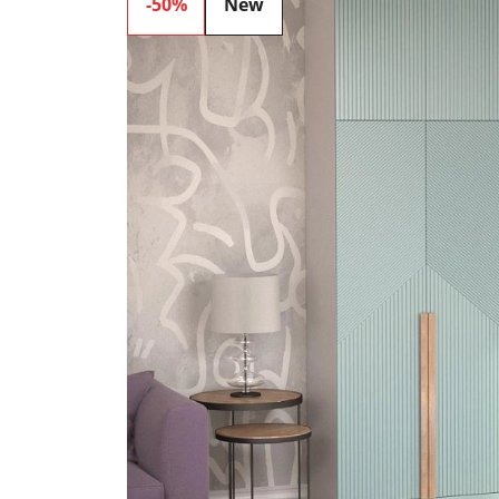
-50%
New