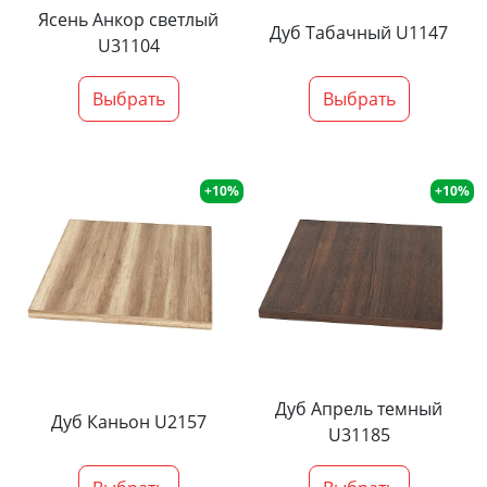
Ясень Анкор светлый
Дуб Табачный U1147
U31104
Выбрать
Выбрать
+10%
+10%
Дуб Апрель темный
Дуб Каньон U2157
U31185