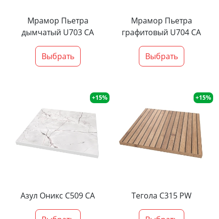
Мрамор Пьетра
Мрамор Пьетра
дымчатый U703 CA
графитовый U704 CA
Выбрать
Выбрать
+15%
+15%
Азул Оникс С509 СА
Тегола С315 PW