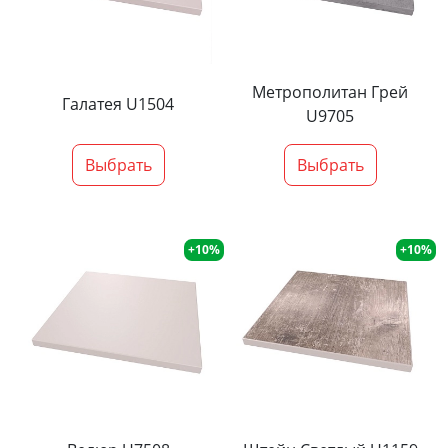
Метрополитан Грей
Галатея U1504
U9705
Выбрать
Выбрать
+10%
+10%