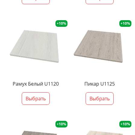
+10%
+10%
Рамух Белый U1120
Пикар U1125
Выбрать
Выбрать
+10%
+10%