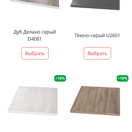
Дуб Делано серый
Тёмно-серый U2601
D4081
Выбрать
Выбрать
+10%
+10%