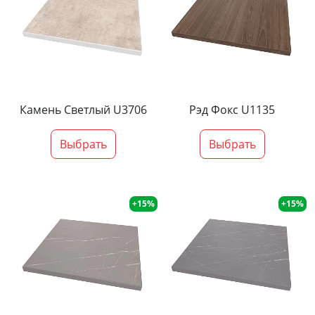
Камень Светлый U3706
Рэд Фокс U1135
Выбрать
Выбрать
+15%
+15%