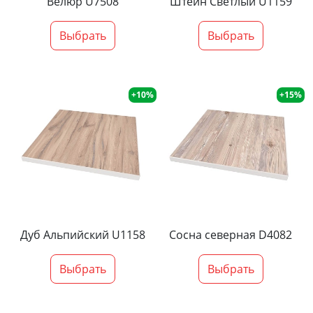
Велюр U7508
Штейн Светлый U1159
Выбрать
Выбрать
+10%
+15%
Дуб Альпийский U1158
Сосна северная D4082
Выбрать
Выбрать