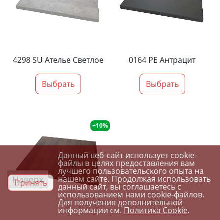
4298 SU Ателье Светлое
0164 PE Антрацит
Выбрать
Выбрать
+10%
Данный веб-сайт использует cookie-
файлы в целях предоставления вам
лучшего пользовательского опыта на
Наверх
нашем сайте. Продолжая использовать
Принять
данный сайт, вы соглашаетесь с
использованием нами cookie-файлов.
Для получения дополнительной
информации см.
Политика Cookie
.