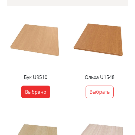
Бук U9510
Ольха U1548
Выбрано
Выбрать