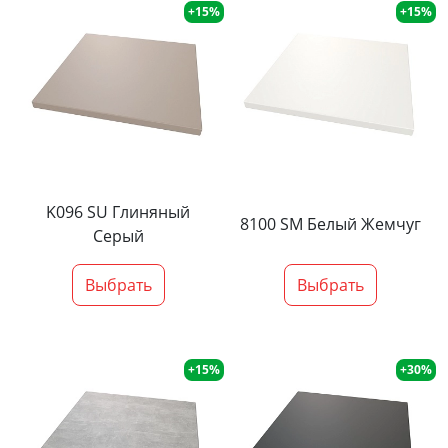
+15%
+15%
K096 SU Глиняный
8100 SM Белый Жемчуг
Серый
Выбрать
Выбрать
+15%
+30%