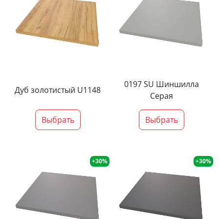
0197 SU Шиншилла
Дуб золотистый U1148
Серая
Выбрать
Выбрать
+30%
+30%