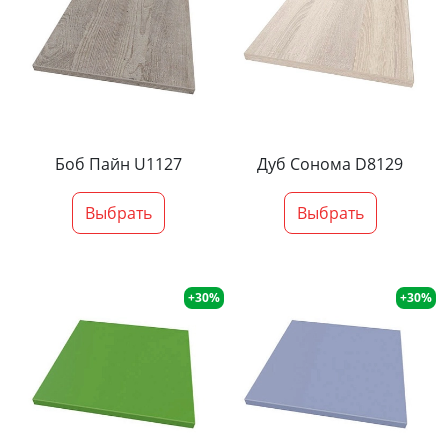
Боб Пайн U1127
Дуб Сонома D8129
Выбрать
Выбрать
+30%
+30%