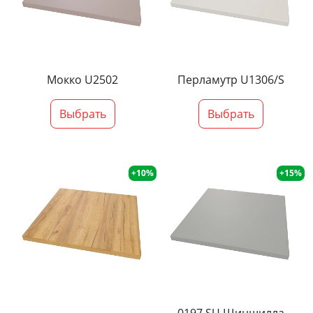
Мокко U2502
Перламутр U1306/S
Выбрать
Выбрать
+10%
+15%