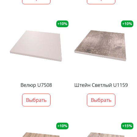
+10%
+10%
Велюр U7508
Штейн Светлый U1159
Выбрать
Выбрать
+10%
+15%