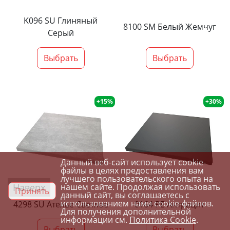
K096 SU Глиняный
8100 SM Белый Жемчуг
Серый
Выбрать
Выбрать
+15%
+30%
Данный веб-сайт использует cookie-
файлы в целях предоставления вам
лучшего пользовательского опыта на
Наверх
нашем сайте. Продолжая использовать
Принять
данный сайт, вы соглашаетесь с
использованием нами cookie-файлов.
4298 SU Ателье Светлое
0164 PE Антрацит
Для получения дополнительной
информации см.
Политика Cookie
.
Выбрать
Выбрать