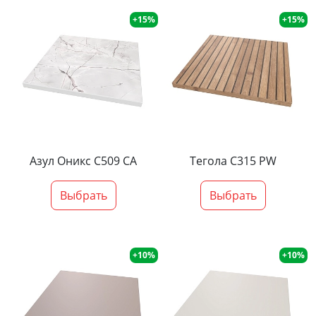
+15%
+15%
Азул Оникс С509 СА
Тегола С315 PW
Выбрать
Выбрать
+10%
+10%