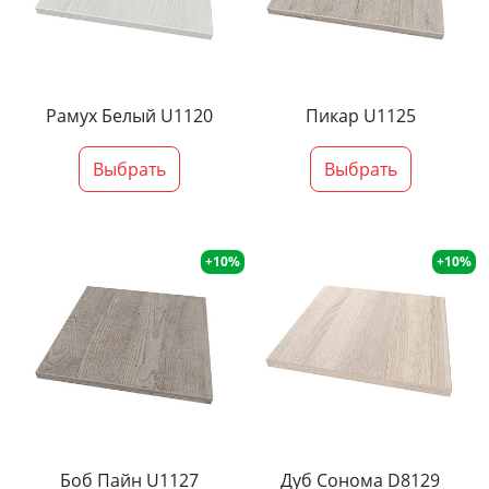
Рамух Белый U1120
Пикар U1125
Выбрать
Выбрать
+10%
+10%
Боб Пайн U1127
Дуб Сонома D8129