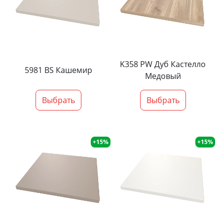
K358 PW Дуб Кастелло
5981 BS Кашемир
Медовый
Выбрать
Выбрать
+15%
+15%