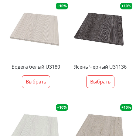
+10%
+10%
Бодега белый U3180
Ясень Черный U31136
Выбрать
Выбрать
+10%
+10%