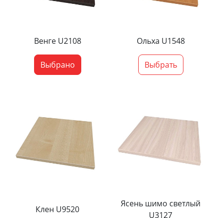
Венге U2108
Ольха U1548
Выбрано
Выбрать
Ясень шимо светлый
Клен U9520
U3127