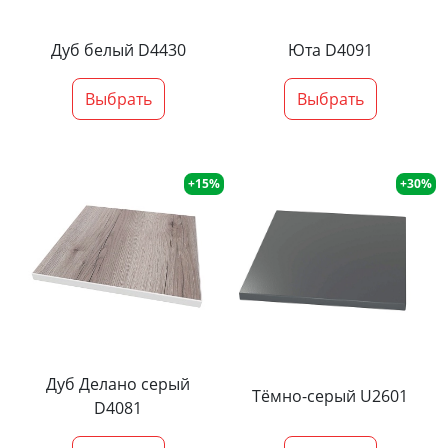
Дуб белый D4430
Юта D4091
Выбрать
Выбрать
+15%
+30%
Дуб Делано серый
Тёмно-серый U2601
D4081