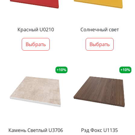
Красный U0210
Солнечный свет
Выбрать
Выбрать
+10%
+10%
Камень Светлый U3706
Рэд Фокс U1135