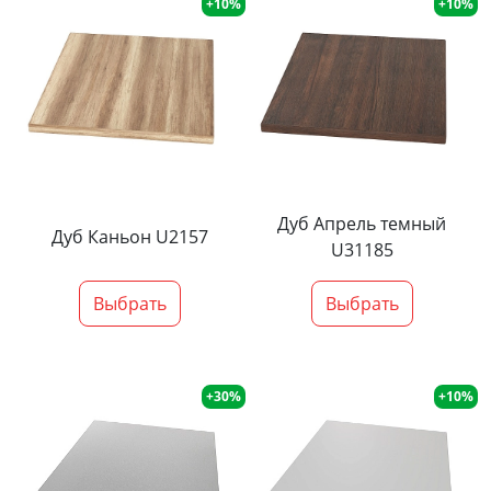
+10%
+10%
Дуб Апрель темный
Дуб Каньон U2157
U31185
Выбрать
Выбрать
+30%
+10%