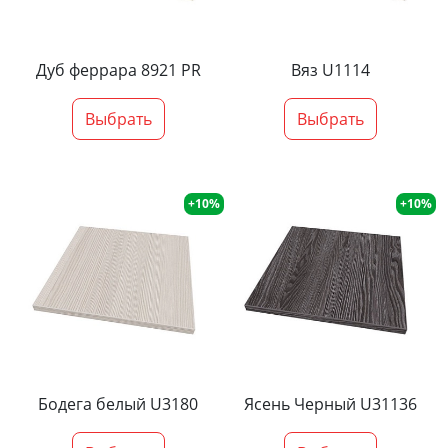
Дуб феррара 8921 PR
Вяз U1114
Выбрать
Выбрать
+10%
+10%
Бодега белый U3180
Ясень Черный U31136