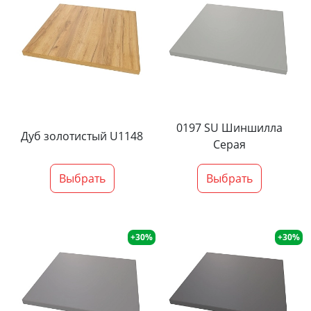
0197 SU Шиншилла
Дуб золотистый U1148
Серая
Выбрать
Выбрать
+30%
+30%