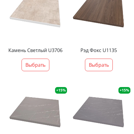
Камень Светлый U3706
Рэд Фокс U1135
Выбрать
Выбрать
+15%
+15%