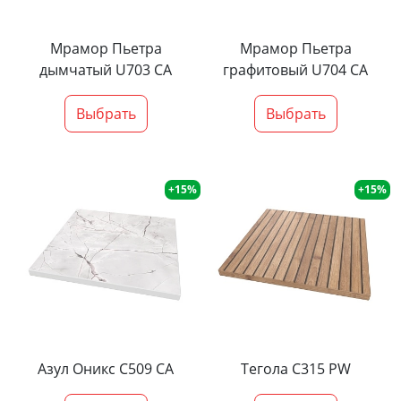
Мрамор Пьетра
Мрамор Пьетра
дымчатый U703 CA
графитовый U704 CA
Выбрать
Выбрать
+15%
+15%
Азул Оникс С509 СА
Тегола С315 PW