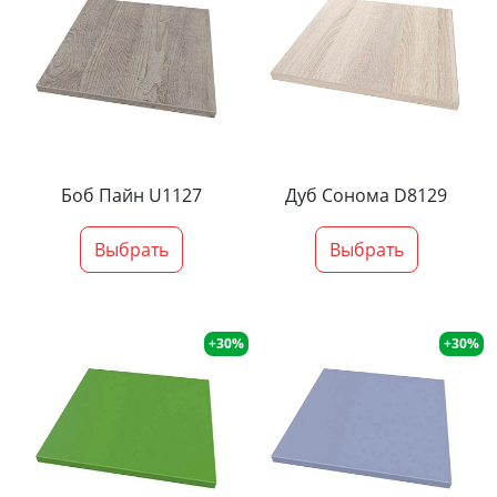
Боб Пайн U1127
Дуб Сонома D8129
Выбрать
Выбрать
+30%
+30%