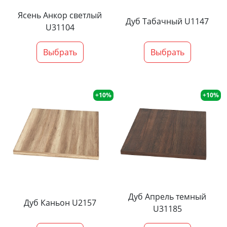
Ясень Анкор светлый
Дуб Табачный U1147
U31104
Выбрать
Выбрать
+10%
+10%
Дуб Апрель темный
Дуб Каньон U2157
U31185