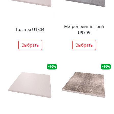
Метрополитан Грей
Галатея U1504
U9705
Выбрать
Выбрать
+10%
+10%