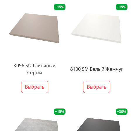
+15%
+15%
K096 SU Глиняный
8100 SM Белый Жемчуг
Серый
Выбрать
Выбрать
+15%
+30%