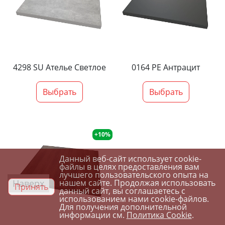
4298 SU Ателье Светлое
0164 PE Антрацит
Выбрать
Выбрать
+10%
Данный веб-сайт использует cookie-
файлы в целях предоставления вам
лучшего пользовательского опыта на
Наверх
нашем сайте. Продолжая использовать
Принять
данный сайт, вы соглашаетесь с
использованием нами cookie-файлов.
Для получения дополнительной
информации см.
Политика Cookie
.