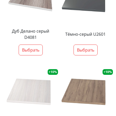
Дуб Делано серый
Тёмно-серый U2601
D4081
Выбрать
Выбрать
+10%
+10%