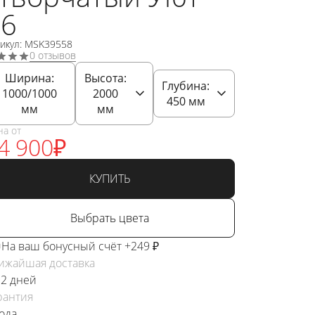
76
тикул: MSK39558
0 отзывов
Ширина:
Высота:
Глубина:
1000/1000
2000
450
мм
мм
мм
на от
4 900
₽
КУПИТЬ
Выбрать цвета
На ваш бонусный счёт +249 ₽
ижайшая доставка
 2 дней
рантия
года