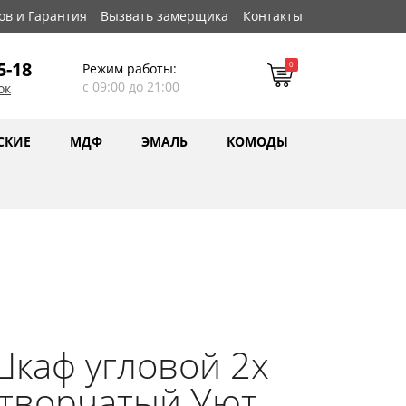
ов и Гарантия
Вызвать замерщика
Контакты
5-18
0
Режим работы:
с 09:00 до 21:00
ок
СКИЕ
МДФ
ЭМАЛЬ
КОМОДЫ
каф угловой 2х
творчатый Уют