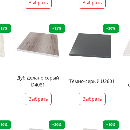
Выбрать
Выбрать
+15%
+15%
+30%
Дуб Делано серый
Тёмно-серый U2601
D4081
Выбрать
Выбрать
+10%
+30%
+10%