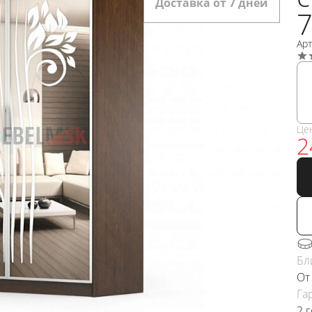
Доставка от 7 дней
Ар
Це
2
Бл
От
Га
2 