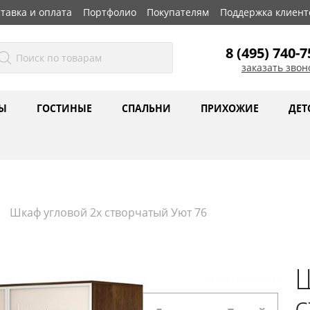
тавка и оплата
Портфолио
Покупателям
Поддержка клиент
8 (495) 740-7
заказать звон
Ы
ГОСТИНЫЕ
СПАЛЬНИ
ПРИХОЖИЕ
ДЕТ
Шкаф угловой 2х створчатый Уют 76
Ш
с