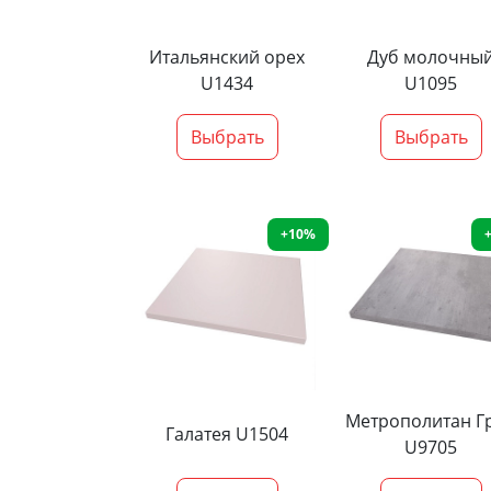
Итальянский орех
Дуб молочны
U1434
U1095
Выбрать
Выбрать
+10%
Метрополитан Г
Галатея U1504
U9705