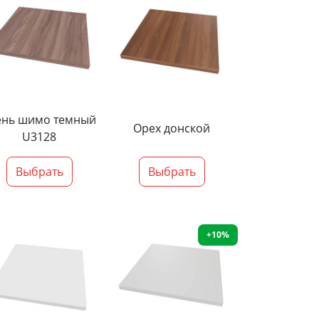
ень шимо темный
Орех донской
U3128
Выбрать
Выбрать
+10%