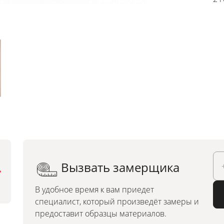
Вызвать замерщика
Можно заказать по
индивидуальным размерам
В удобное время к вам приедет
специалист, который произведёт замеры и
предоставит образцы материалов.