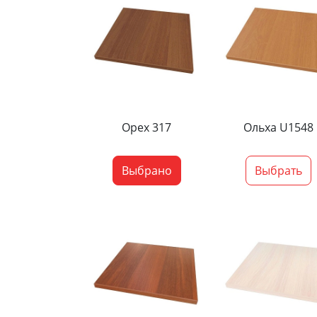
Орех 317
Ольха U1548
Выбрано
Выбрать