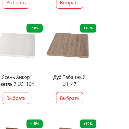
Выбрать
Выбрать
+10%
+10%
Ясень Анкор
Дуб Табачный
светлый U31104
U1147
Выбрать
Выбрать
+15%
+10%