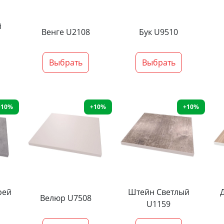
й
Венге U2108
Бук U9510
Выбрать
Выбрать
+10%
+10%
+10%
рей
Штейн Светлый
Велюр U7508
U1159