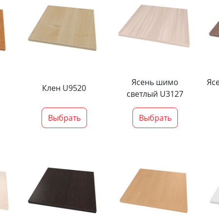
Ясень шимо
Яс
Клен U9520
светлый U3127
Выбрать
Выбрать