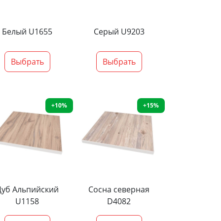
Белый U1655
Серый U9203
Выбрать
Выбрать
+10%
+15%
Дуб Альпийский
Сосна северная
U1158
D4082