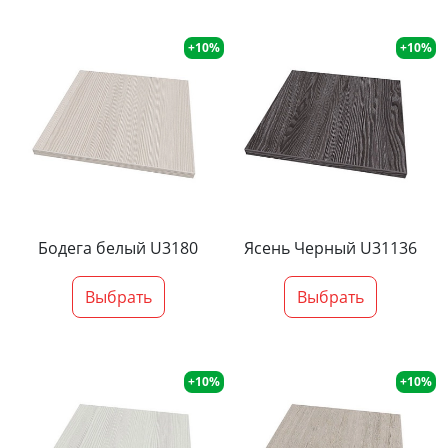
+10%
+10%
Бодега белый U3180
Ясень Черный U31136
Выбрать
Выбрать
+10%
+10%