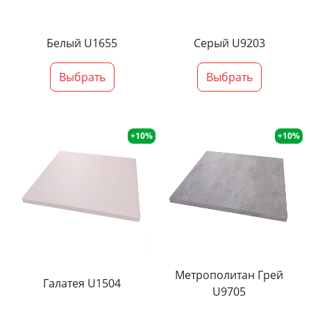
Белый U1655
Серый U9203
Выбрать
Выбрать
+10%
+10%
Метрополитан Грей
Галатея U1504
U9705