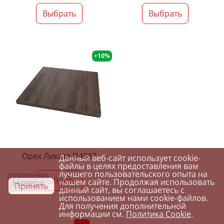
Выбрать
Выбрать
+10%
Орех Ликата D4087
Данный веб-сайт использует cookie-
файлы в целях предоставления вам
лучшего пользовательского опыта на
Выбрать
Наверх
нашем сайте. Продолжая использовать
Принять
данный сайт, вы соглашаетесь с
использованием нами cookie-файлов.
Для получения дополнительной
информации см.
Политика Cookie
.