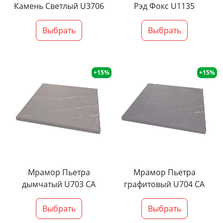
Камень Светлый U3706
Рэд Фокс U1135
Выбрать
Выбрать
+15%
+15%
Мрамор Пьетра
Мрамор Пьетра
дымчатый U703 CA
графитовый U704 CA
Выбрать
Выбрать