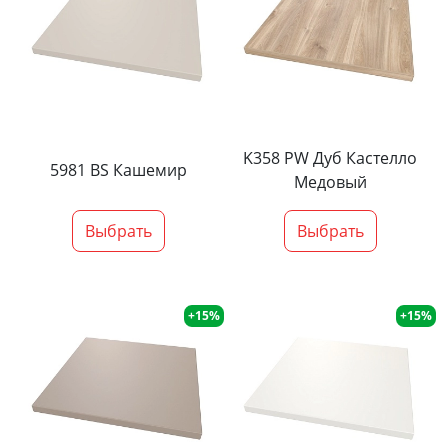
K358 PW Дуб Кастелло
5981 BS Кашемир
Медовый
Выбрать
Выбрать
+15%
+15%