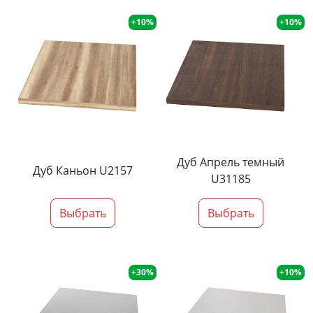
+10%
+10%
Дуб Апрель темный
Дуб Каньон U2157
U31185
Выбрать
Выбрать
+30%
+10%