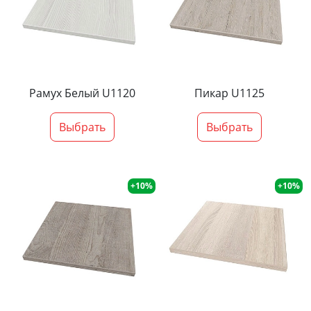
Рамух Белый U1120
Пикар U1125
Выбрать
Выбрать
+10%
+10%