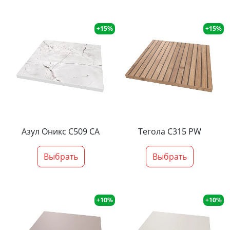
+15%
+15%
Азул Оникс С509 СА
Тегола С315 PW
Выбрать
Выбрать
+10%
+10%