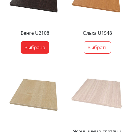
Венге U2108
Ольха U1548
Выбрано
Выбрать
Ясень шимо светлый