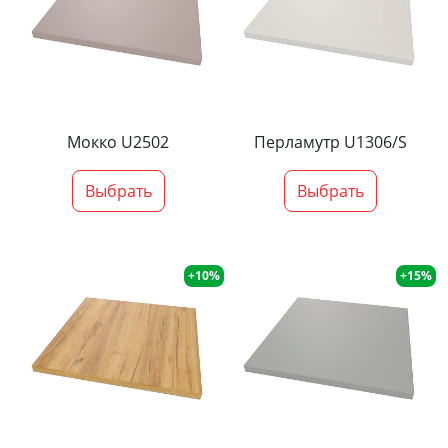
Мокко U2502
Перламутр U1306/S
Выбрать
Выбрать
+10%
+15%