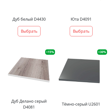
Дуб белый D4430
Юта D4091
Выбрать
Выбрать
+15%
+30%
Дуб Делано серый
Тёмно-серый U2601
D4081