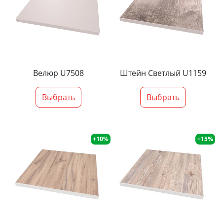
Велюр U7508
Штейн Светлый U1159
Выбрать
Выбрать
+10%
+15%