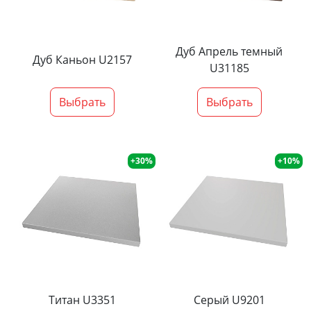
Дуб Апрель темный
Дуб Каньон U2157
U31185
Выбрать
Выбрать
+30%
+10%
Титан U3351
Серый U9201