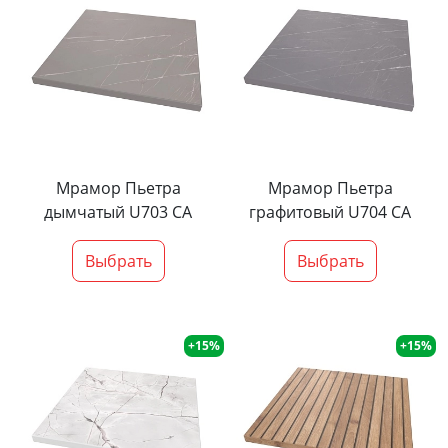
Мрамор Пьетра
Мрамор Пьетра
дымчатый U703 CA
графитовый U704 CA
Выбрать
Выбрать
+15%
+15%