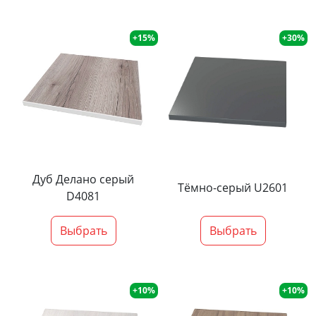
+15%
+30%
Дуб Делано серый
Тёмно-серый U2601
D4081
Выбрать
Выбрать
+10%
+10%