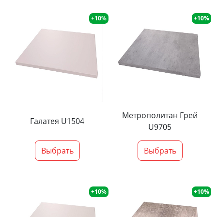
+10%
+10%
Метрополитан Грей
Галатея U1504
U9705
Выбрать
Выбрать
+10%
+10%