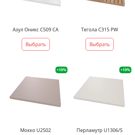
Азул Оникс С509 СА
Тегола С315 PW
Выбрать
Выбрать
+10%
+10%
Мокко U2502
Перламутр U1306/S