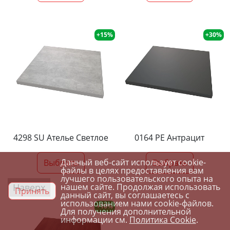
+15%
+30%
4298 SU Ателье Светлое
0164 PE Антрацит
Данный веб-сайт использует cookie-
Выбрать
Выбрать
файлы в целях предоставления вам
лучшего пользовательского опыта на
Наверх
нашем сайте. Продолжая использовать
Принять
данный сайт, вы соглашаетесь с
использованием нами cookie-файлов.
+10%
Для получения дополнительной
информации см.
Политика Cookie
.