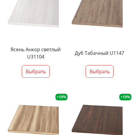
Ясень Анкор светлый
Дуб Табачный U1147
U31104
Выбрать
Выбрать
+10%
+10%