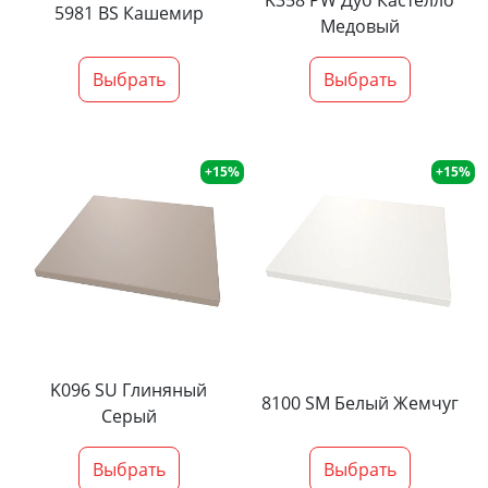
K358 PW Дуб Кастелло
5981 BS Кашемир
Медовый
Выбрать
Выбрать
+15%
+15%
K096 SU Глиняный
8100 SM Белый Жемчуг
Серый
Выбрать
Выбрать