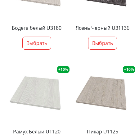
Бодега белый U3180
Ясень Черный U31136
Выбрать
Выбрать
+10%
+10%
Рамух Белый U1120
Пикар U1125