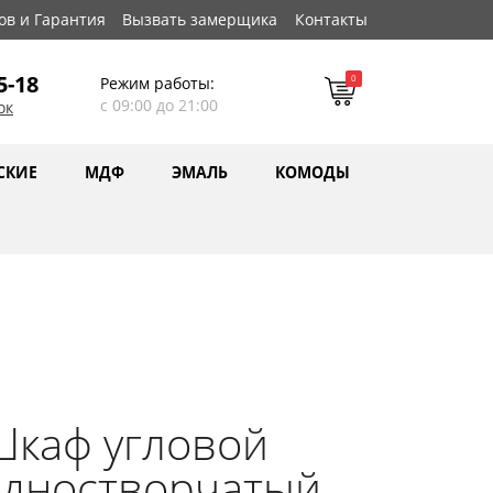
ов и Гарантия
Вызвать замерщика
Контакты
5-18
0
Режим работы:
с 09:00 до 21:00
ок
СКИЕ
МДФ
ЭМАЛЬ
КОМОДЫ
Шкаф угловой
одностворчатый