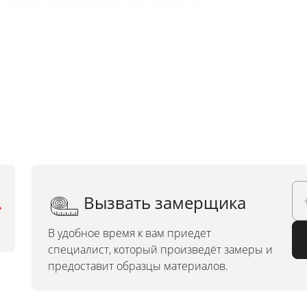
Вызвать замерщика
Можно заказать по
индивидуальным размерам
В удобное время к вам приедет
специалист, который произведёт замеры и
предоставит образцы материалов.