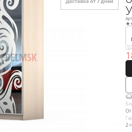
Доставка от 7 дней
У
Ар
Це
1
Бл
От
Га
2 