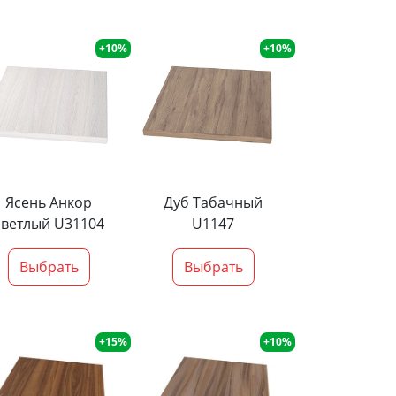
+10%
+10%
Ясень Анкор
Дуб Табачный
светлый U31104
U1147
Выбрать
Выбрать
+15%
+10%