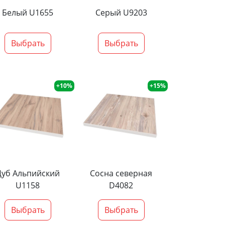
Белый U1655
Серый U9203
Выбрать
Выбрать
+10%
+15%
Дуб Альпийский
Сосна северная
U1158
D4082
Выбрать
Выбрать