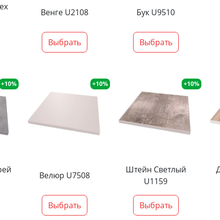
ех
Венге U2108
Бук U9510
Выбрать
Выбрать
+10%
+10%
+10%
рей
Штейн Светлый
Велюр U7508
U1159
Выбрать
Выбрать