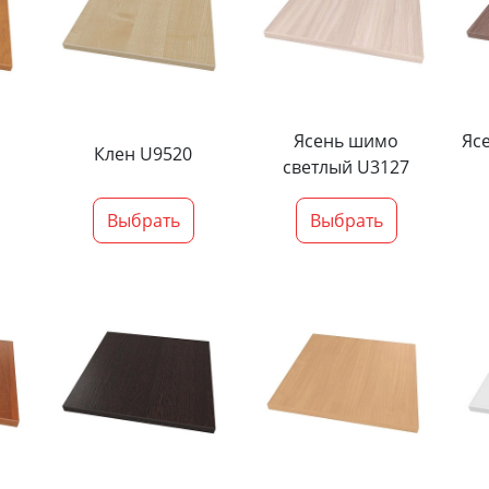
Ясень шимо
Яс
Клен U9520
светлый U3127
Выбрать
Выбрать