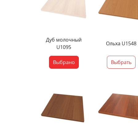
Дуб молочный
Ольха U1548
U1095
Выбрано
Выбрать