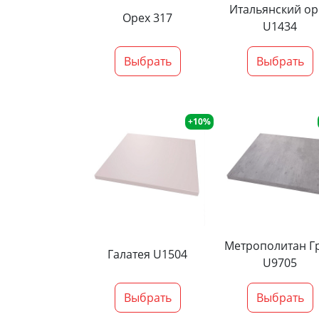
Итальянский ор
Орех 317
U1434
Выбрать
Выбрать
+10%
Метрополитан Г
Галатея U1504
U9705
Выбрать
Выбрать