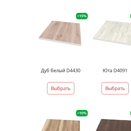
+15%
Дуб белый D4430
Юта D4091
Выбрать
Выбрать
+10%