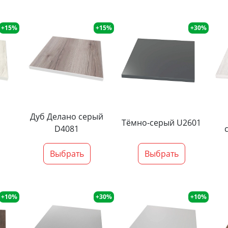
+15%
+15%
+30%
Дуб Делано серый
Тёмно-серый U2601
D4081
Выбрать
Выбрать
+10%
+30%
+10%