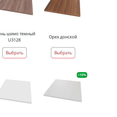
ень шимо темный
Орех донской
U3128
Выбрать
Выбрать
+10%