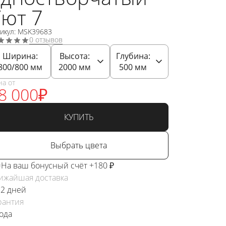
ют 7
тикул: MSK39683
0 отзывов
Ширина:
Высота:
Глубина:
800/800
мм
2000
мм
500
мм
на от
8 000
₽
КУПИТЬ
Выбрать цвета
На ваш бонусный счёт +180 ₽
ижайшая доставка
 2 дней
рантия
года