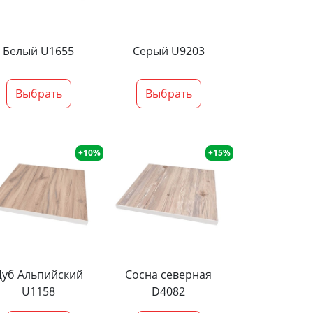
Белый U1655
Серый U9203
Выбрать
Выбрать
+10%
+15%
Дуб Альпийский
Сосна северная
U1158
D4082