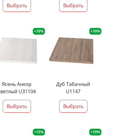
Выбрать
Выбрать
+10%
+10%
Ясень Анкор
Дуб Табачный
светлый U31104
U1147
Выбрать
Выбрать
+15%
+10%