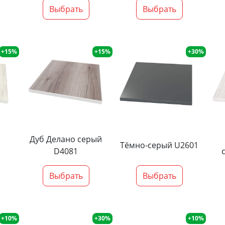
Выбрать
Выбрать
+15%
+15%
+30%
Дуб Делано серый
Тёмно-серый U2601
D4081
Выбрать
Выбрать
+10%
+30%
+10%