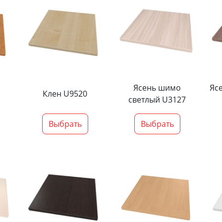
Ясень шимо
Яс
Клен U9520
светлый U3127
Выбрать
Выбрать