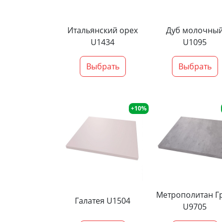
Итальянский орех
Дуб молочны
U1434
U1095
Выбрать
Выбрать
+10%
Метрополитан Г
Галатея U1504
U9705