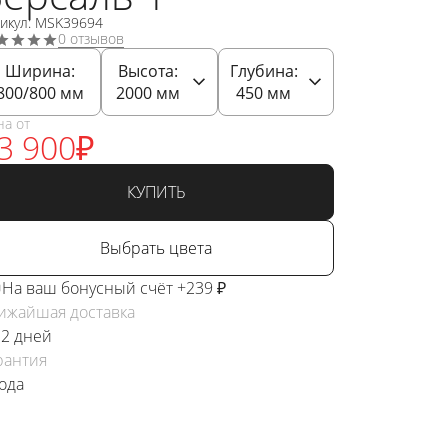
тикул: MSK39694
0 отзывов
Ширина:
Высота:
Глубина:
800/800
мм
2000
мм
450
мм
на от
3 900
₽
КУПИТЬ
Выбрать цвета
На ваш бонусный счёт +239 ₽
ижайшая доставка
 2 дней
рантия
года