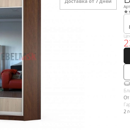
Доставка от 7 дней
Ар
Це
2
Бл
От
Га
2 