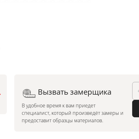
Вызвать замерщика
Можно заказать по
индивидуальным размерам
В удобное время к вам приедет
специалист, который произведёт замеры и
предоставит образцы материалов.