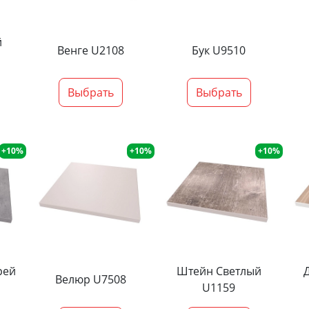
й
Венге U2108
Бук U9510
Выбрать
Выбрать
+10%
+10%
+10%
рей
Штейн Светлый
Велюр U7508
U1159