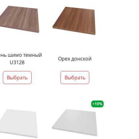
ень шимо темный
Орех донской
U3128
Выбрать
Выбрать
+10%