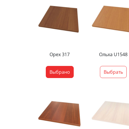
Орех 317
Ольха U1548
Выбрано
Выбрать